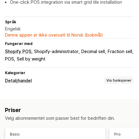
One-click POS integration via smart grid tile installation
Språk
Engelsk
Denne appen er ikke oversatt til Norsk (bokmål)
Fungerer med
Shopify POS
Shopify-administrator
Decimal sell
Fraction sell
POS
Sell by weight
Kategorier
Detaljhandel
Vis funksjoner
POS
Rabatter
Betalinger
Prisjusteringer
Vektsalg
Priser
Håndtering av lagerbeholdning
Velg abonnementet som passer best for bedriften din.
Sanntidssynkronisering
Manuelle oppdateringer
Automatiske oppdateringer
Multisted
Basic
Pro