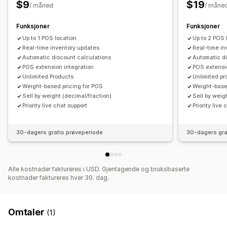
$9
$19
/ måned
/ måne
Funksjoner
Funksjoner
Up to 1 POS location
Up to 2 POS 
Real-time inventory updates
Real-time i
Automatic discount calculations
Automatic d
POS extension integration
POS extensi
Unlimited Products
Unlimited pr
Weight-based pricing for POS
Weight-base
Sell by weight (decimal/fraction)
Sell by weig
Priority live chat support
Priority live
30-dagers gratis prøveperiode
30-dagers gra
Alle kostnader faktureres i USD. Gjentagende og bruksbaserte
kostnader faktureres hver 30. dag.
Omtaler
(1)