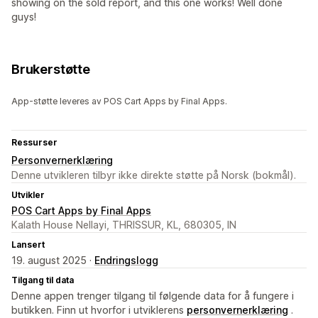
showing on the sold report, and this one works! Well done
guys!
Brukerstøtte
App-støtte leveres av POS Cart Apps by Final Apps.
Ressurser
Personvernerklæring
Denne utvikleren tilbyr ikke direkte støtte på Norsk (bokmål).
Utvikler
POS Cart Apps by Final Apps
Kalath House Nellayi, THRISSUR, KL, 680305, IN
Lansert
19. august 2025 ·
Endringslogg
Tilgang til data
Denne appen trenger tilgang til følgende data for å fungere i
butikken. Finn ut hvorfor i utviklerens
personvernerklæring
.