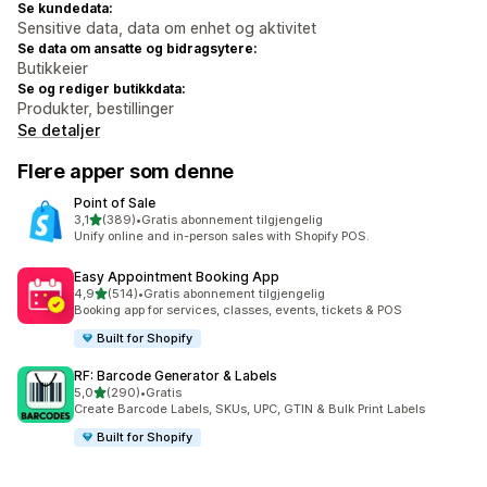
Se kundedata:
Sensitive data, data om enhet og aktivitet
Se data om ansatte og bidragsytere:
Butikkeier
Se og rediger butikkdata:
Produkter, bestillinger
Se detaljer
Flere apper som denne
Point of Sale
av 5 stjerner
3,1
(389)
•
Gratis abonnement tilgjengelig
Totalt 389 omtaler
Unify online and in-person sales with Shopify POS.
Easy Appointment Booking App
av 5 stjerner
4,9
(514)
•
Gratis abonnement tilgjengelig
Totalt 514 omtaler
Booking app for services, classes, events, tickets & POS
Built for Shopify
RF: Barcode Generator & Labels
av 5 stjerner
5,0
(290)
•
Gratis
Totalt 290 omtaler
Create Barcode Labels, SKUs, UPC, GTIN & Bulk Print Labels
Built for Shopify