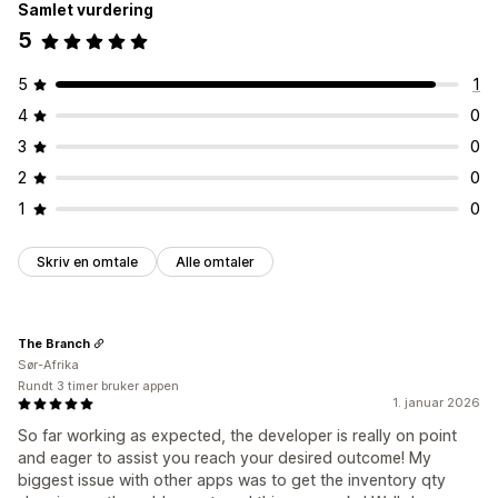
Samlet vurdering
5
5
1
4
0
3
0
2
0
1
0
Skriv en omtale
Alle omtaler
The Branch
Sør-Afrika
Rundt 3 timer bruker appen
1. januar 2026
So far working as expected, the developer is really on point
and eager to assist you reach your desired outcome! My
biggest issue with other apps was to get the inventory qty