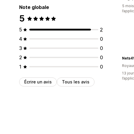
5 mois 
Note globale
l’appli
5
5
2
4
0
3
0
2
0
Royau
1
0
13 jour
l’appli
Écrire un avis
Tous les avis