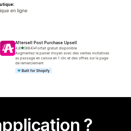
utique:
ique en ligne
Aftersell Post Purchase Upsell
étoile(s) sur 5
4,8
(884)
•
Forfait gratuit disponible
884 avis au total
Augmentez le panier moyen avec des ventes incitatives
au passage en caisse en 1 clic et des offres sur la page
de remerciement
Built for Shopify
pplication ?