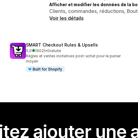
Afficher et modifier les données de la bo
Clients, commandes, réductions, Bout
Voir les détails
SMART Checkout Rules & Upsells
étoile(s) sur 5
5,0
(602)
•
Gratuite
602 avis au total
Règles et ventes incitatives post-achat pour le panier
moyen
Built for Shopify
tez ajouter une a