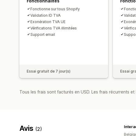
Fonctionnalités
Fonctio
Fonctionne sur tous Shopify
Foncti
Validation ID TVA
Valida
Exonération TVA UE
Exonér
Vérifications TVA illimitées
Vérific
Support email
Suppor
Essai gratuit de 7 jour(s)
Essai gra
Tous les frais sont facturés en USD. Les frais récurrents et b
Avis
Intera
(2)
Belgiq