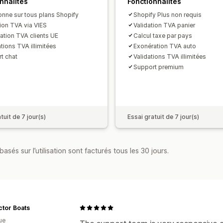
nnalités
Fonctionnalités
onne sur tous plans Shopify
Shopify Plus non requis
tion TVA via VIES
Validation TVA panier
ation TVA clients UE
Calcul taxe par pays
ations TVA illimitées
Exonération TVA auto
t chat
Validations TVA illimitées
Support premium
tuit de 7 jour(s)
Essai gratuit de 7 jour(s)
asés sur l’utilisation sont facturés tous les 30 jours.
ctor Boats
ue