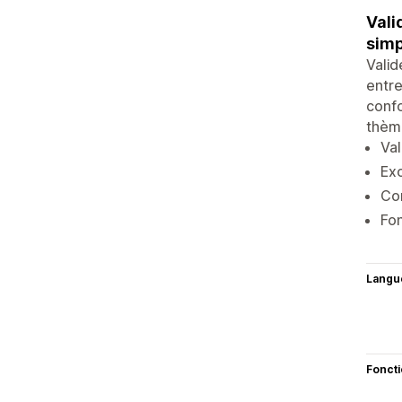
Vali
simp
Valid
entre
confo
thèm
Val
Exo
Con
Fon
Langu
Fonct