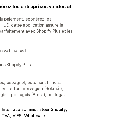
rez les entreprises valides et
 du paiement, exonérez les
'UE, cette application assure la
parfaitement avec Shopify Plus et les
ravail manuel
s
ris Shopify Plus
ec, espagnol, estonien, finnois,
uanien, letton, norvégien (Bokmål),
ien, portugais (Brésil), portugais
Interface administrateur Shopify
TVA
VIES
Wholesale