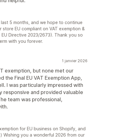
nd helpful.
e last 5 months, and we hope to continue
ir store EU compliant on VAT exemption &
 EU Directive 2023/2673). Thank you so
erm with you forever.
1 janvier 2026
VAT exemption, but none met our
ed the Final EU VAT Exemption App,
l. I was particularly impressed with
ly responsive and provided valuable
The team was professional,
ith.
exemption for EU business on Shopify, and
r:) Wishing you a wonderful 2026 from our