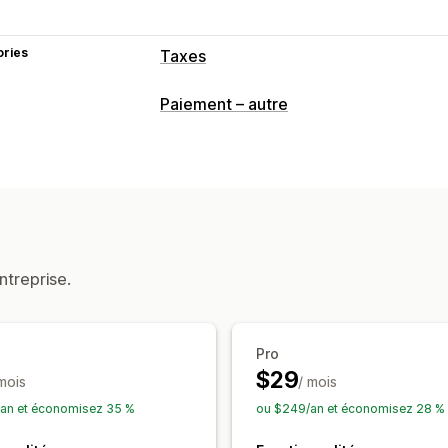
ories
Taxes
Suivi du passif
Paiement – autre
Calcul du passif
Factures avec TVA
Calcul des taxes
Taux de taxation
Gestion de l’exonér
Devises multiples
Inscription
ntreprise.
Validation du numéro fiscal
UE (TVA)
Pro
$29
 mois
/ mois
an et économisez 35 %
ou $249/an et économisez 28 %