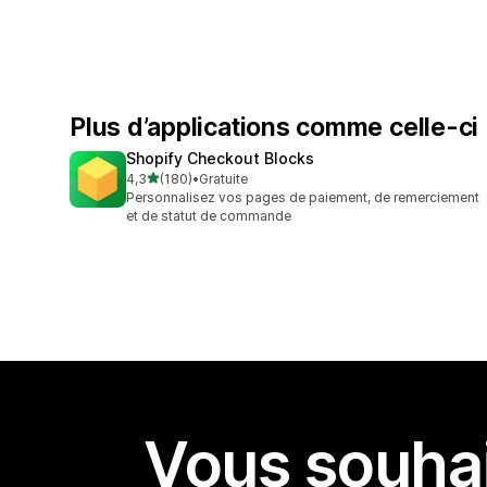
Plus d’applications comme celle-ci
Shopify Checkout Blocks
étoile(s) sur 5
4,3
(180)
•
Gratuite
180 avis au total
Personnalisez vos pages de paiement, de remerciement
et de statut de commande
Vous souhai