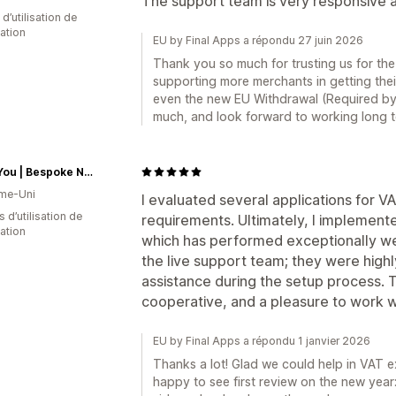
The support team is very responsive a
d’utilisation de
cation
EU by Final Apps a répondu 27 juin 2026
Thank you so much for trusting us for th
supporting more merchants in getting the
even the new EU Withdrawal (Required by
much, and look forward to working long t
Nets4You | Bespoke Nets, UK Netting Manufacturer & Supplier
me-Uni
I evaluated several applications for 
s d’utilisation de
requirements. Ultimately, I implement
cation
which has performed exceptionally wel
the live support team; they were high
assistance during the setup process. 
cooperative, and a pleasure to work w
EU by Final Apps a répondu 1 janvier 2026
Thanks a lot! Glad we could help in VAT 
happy to see first review on the new yea