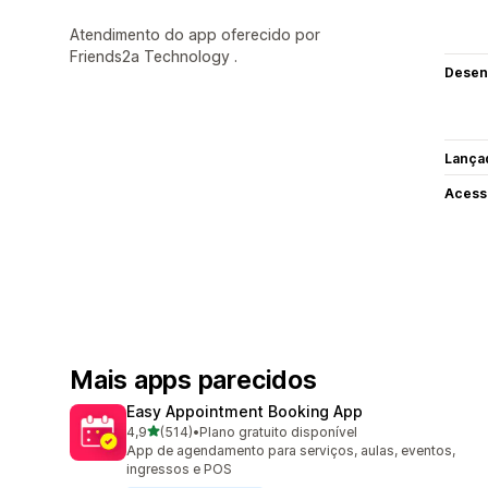
Atendimento do app oferecido por
Friends2a Technology .
Desen
Lança
Acess
Mais apps parecidos
Easy Appointment Booking App
de 5 estrelas
4,9
(514)
•
Plano gratuito disponível
514 avaliações ao todo
App de agendamento para serviços, aulas, eventos,
ingressos e POS