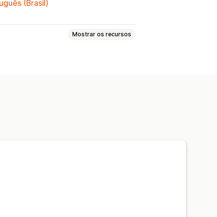
uguês (Brasil)
Mostrar os recursos
 personalizados
 em eventos
dário
Formulários personalizados