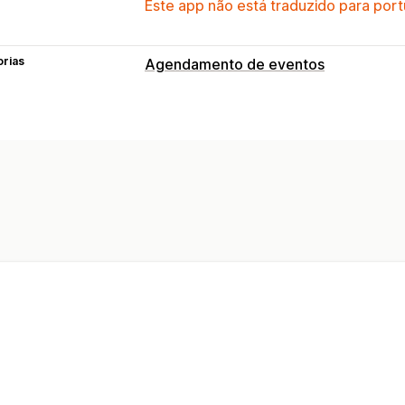
Este app não está traduzido para port
orias
Agendamento de eventos
Tipo de evento
Consultas
Reservas
Online
Eventos
Gestão de reservas
Calendário
Várias reservas
Check-in
Personalização
Páginas de reservas
Widget de calen
CSS personalizado