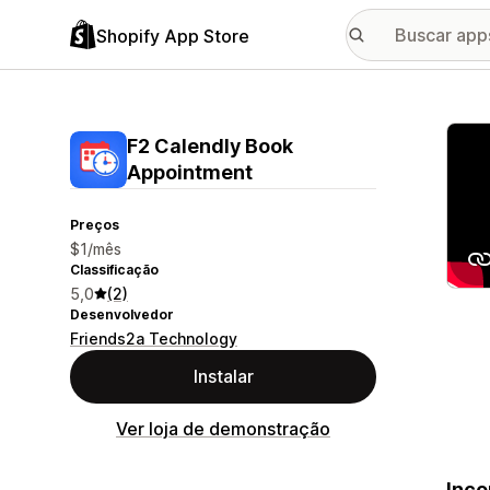
Shopify App Store
Galer
F2 Calendly Book
Appointment
Preços
$1/mês
Classificação
5,0
(2)
Desenvolvedor
Friends2a Technology
Instalar
Ver loja de demonstração
Inco