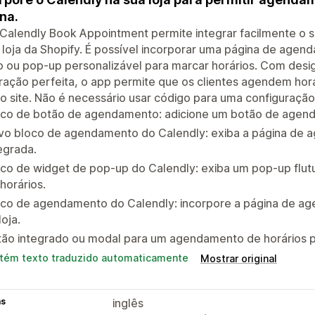
na.
 Calendly Book Appointment permite integrar facilmente o
 loja da Shopify. É possível incorporar uma página de age
 ou pop-up personalizável para marcar horários. Com desi
ração perfeita, o app permite que os clientes agendem hor
do site. Não é necessário usar código para uma configuração
oco de botão de agendamento: adicione um botão de agend
vo bloco de agendamento do Calendly: exiba a página de 
egrada.
co de widget de pop-up do Calendly: exiba um pop-up flutu
horários.
oco de agendamento do Calendly: incorpore a página de a
loja.
tão integrado ou modal para um agendamento de horários p
tém texto traduzido automaticamente
Mostrar original
as
inglês