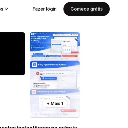
ps
Fazer login
Comece grátis
+ Mais 1
mentos instantâneos na própria