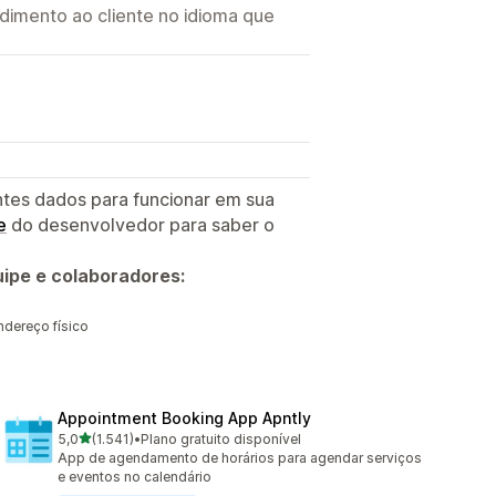
imento ao cliente no idioma que
ntes dados para funcionar em sua
e
do desenvolvedor para saber o
ipe e colaboradores:
ndereço físico
Appointment Booking App Apntly
de 5 estrelas
5,0
(1.541)
•
Plano gratuito disponível
1541 avaliações ao todo
App de agendamento de horários para agendar serviços
e eventos no calendário