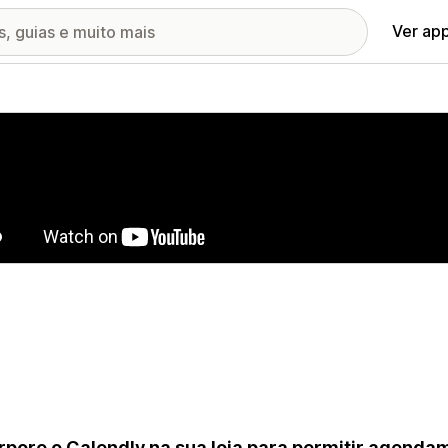
Ver ap
ia de imagens em destaque
rpore o Calendly na sua loja para permitir agenda