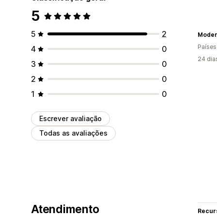
5
5
2
Modern
Países
4
0
24 dia
3
0
2
0
1
0
Escrever avaliação
Todas as avaliações
Atendimento
Recur