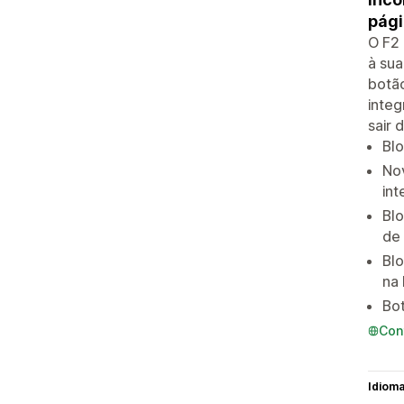
pági
O F2
à sua
botão
integ
sair 
Bl
No
int
Blo
de 
Bl
na 
Bo
Con
Idiom