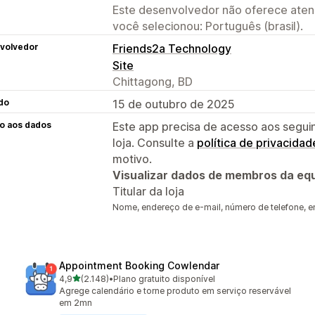
Este desenvolvedor não oferece atend
você selecionou: Português (brasil).
volvedor
Friends2a Technology
Site
Chittagong, BD
do
15 de outubro de 2025
o aos dados
Este app precisa de acesso aos segui
loja. Consulte a
política de privacidad
motivo.
Visualizar dados de membros da equ
Titular da loja
Nome, endereço de e-mail, número de telefone, e
Appointment Booking Cowlendar
de 5 estrelas
4,9
(2.148)
•
Plano gratuito disponível
2148 avaliações ao todo
Agrege calendário e torne produto em serviço reservável
em 2mn