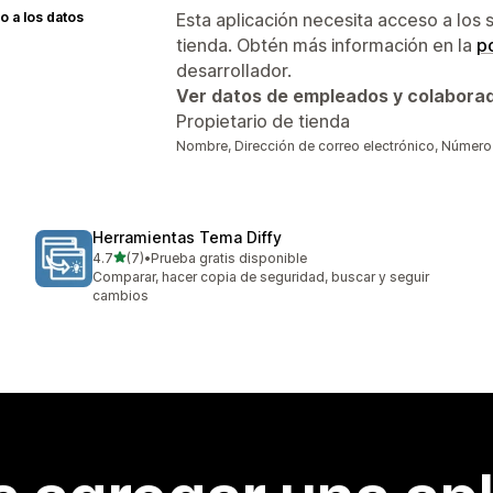
 a los datos
Esta aplicación necesita acceso a los 
tienda. Obtén más información en la
po
desarrollador.
Ver datos de empleados y colabora
Propietario de tienda
Nombre, Dirección de correo electrónico, Número d
Herramientas Tema Diffy
de 5 estrellas
4.7
(7)
•
Prueba gratis disponible
7 reseñas en total
Comparar, hacer copia de seguridad, buscar y seguir
cambios