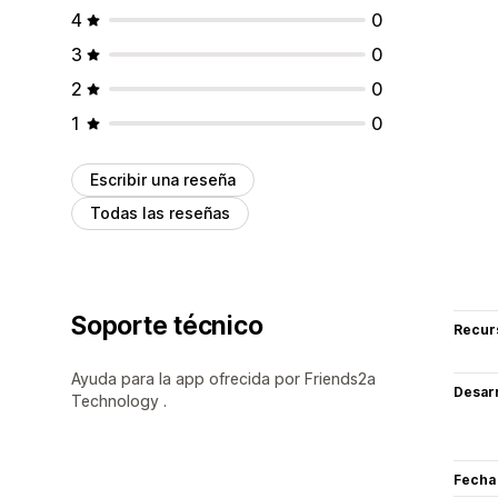
4
0
3
0
2
0
1
0
Escribir una reseña
Todas las reseñas
Soporte técnico
Recur
Ayuda para la app ofrecida por Friends2a
Desarr
Technology .
Fecha