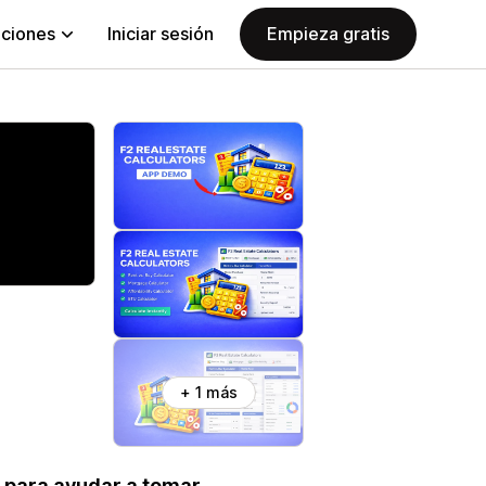
aciones
Iniciar sesión
Empieza gratis
+ 1 más
a para ayudar a tomar