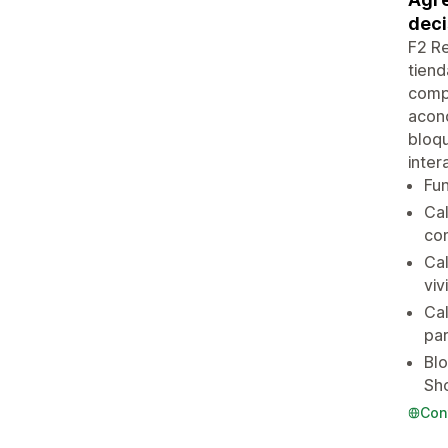
deci
F2 Re
tiend
compr
acond
bloqu
inter
Fun
Cal
co
Cal
viv
Cal
par
Blo
Sho
Con