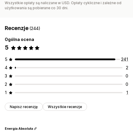
Wszystkie opłaty są naliczane w USD. Opłaty cykliczne i zależne od
użytkowania są pobierane co 30 dni.
Recenzje
(244)
Ogólna ocena
5
5
241
4
2
3
0
2
0
1
1
Napisz recenzję
Wszystkie recenzje
Energia Absoluta