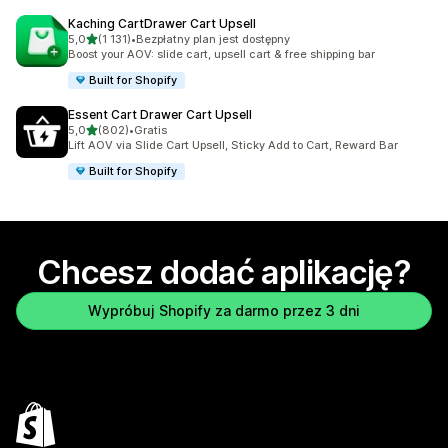
Kaching CartDrawer Cart Upsell
na 5 gwiazdek
5,0
(1 131)
•
Bezpłatny plan jest dostępny
Łączna liczba recenzji: 1131
Boost your AOV: slide cart, upsell cart & free shipping bar
Built for Shopify
Essent Cart Drawer Cart Upsell
na 5 gwiazdek
5,0
(802)
•
Gratis
Łączna liczba recenzji: 802
Lift AOV via Slide Cart Upsell, Sticky Add to Cart, Reward Bar
Built for Shopify
Chcesz dodać aplikację?
Wypróbuj Shopify za darmo przez 3 dni