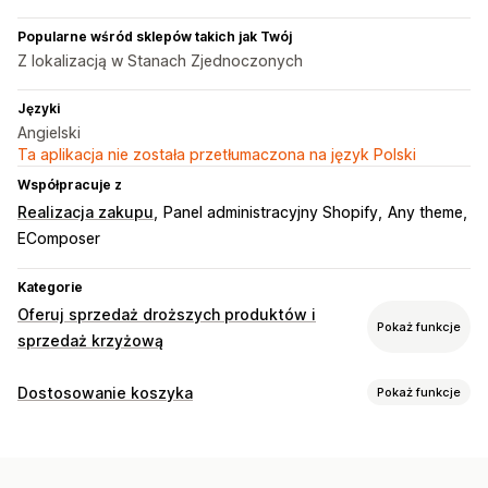
Popularne wśród sklepów takich jak Twój
Z lokalizacją w Stanach Zjednoczonych
Języki
Angielski
Ta aplikacja nie została przetłumaczona na język Polski
Współpracuje z
Realizacja zakupu
Panel administracyjny Shopify
Any theme
EComposer
Kategorie
Oferuj sprzedaż droższych produktów i
Pokaż funkcje
sprzedaż krzyżową
Dostosowanie
Dostosowanie koszyka
Pokaż funkcje
Sprzedaż droższych produktów w koszyku
Wyświetlanie koszyka
Sprzedaż droższych produktów na stronie produktu
Style niestandardowe
Reguły niestandardowe
Niestandardowy CSS
Niestandardowy HTML