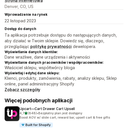
Strona internetowa
Denver, CO, US
Wprowadzenie na rynek
22 listopad 2023
Dostęp do danych
Ta aplikacja potrzebuje dostępu do następujących danych,
aby działać w Twoim sklepie. Dowiedz się, dlaczego,
przeglądając
politykę prywatności
dewelopera.
Wyświetlanie danych klientów:
Dane wrażliwe, dane urządzenia i aktywności
Wyświetlanie danych pracowników i współpracowników:
Właściciel sklepu, współtwórcy bloga
Wyświetlaj i edytuj dane sklepu:
Klienci, produkty, zamówienia, rabaty, analizy sklepu, Sklep
online, panel administracyjny Shopify
Zobacz szczegóły
Więcej podobnych aplikacji
Upcart—Cart Drawer Cart Upsell
na 5 gwiazdek
4,7
(848)
•
Bezpłatny plan jest dostępny
Łączna liczba recenzji: 848
Boost AOV w/ slide cart, reward bar, upsell cart & free gifts
Built for Shopify