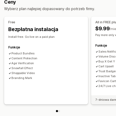
Ceny
Niestandardowy HTML
Niestandardowy CSS
Pola rabatu
Reguły niestandardowe
Wybierz plan najlepiej dopasowany do potrzeb firmy.
Promocje
Responsywność na urządzeniach mobilnych
Oferty i rekomendacje
Zegary do odliczania
Gratisy
Opakowanie prezentu
Darmowa wysyłka
Free
All in FREE pl
Sprzedaż droższych produktów
Dodatki do produktu
Rekomendacje produktów
$9.99
Bezpłatna instalacja
/mie
Rekomendacje produktów
Często kupowane razem
Pakiety
Progi ilościowe
Pay more only 
Install free. Go live on a paid plan
Większe zakupy, większe oszczędności
Darmowa wysyłka
Rabaty ilościowe
System poziomów rabatów
Funkcje
Często kupowane razem
Gratisy
Rabaty zbiorcze
Rekomendacje AI
Funkcje
Sales Notifi
Product Bundles
Personalizacja realizacji zakupu
Analizy
Volume Disc
Content Protection
Buy X Get Y
Automatyczne rabaty
Współczynniki klikalności
Age Verification
Współczynniki konwersji
Cart Upsell
Snowfall Effect
Sprzedaż droższych produktów za pomocą jednego
Skuteczność rekomendacji
Sugestie optymalizacji
Trust Badge
Shoppable Video
kliknięcia
Inactive Ta
Branding Mark
Favicon Car
24/7 Live ch
7-dniowa dar