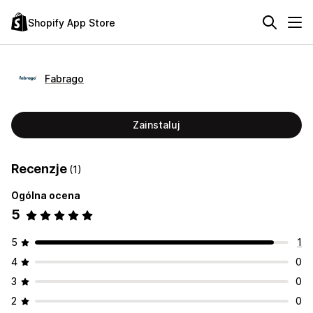
Shopify App Store
Fabrago
Zainstaluj
Recenzje
(1)
Ogólna ocena
5
5
1
4
0
3
0
2
0