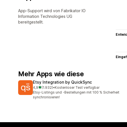
App-Support wird von Fabrikator IO
Information Technologies UG
bereitgestellt.
Entwic
Eingef
Mehr Apps wie diese
Etsy Integration by QuickSync
von 5 Sternen
4,9
(1.932)
•
Kostenloser Test verfügbar
1932 Rezensionen insgesamt
Etsy-Listings und -Bestellungen mit 100 % Sicherheit
synchronisieren!