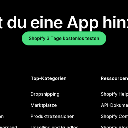
 du eine App hi
Shopify 3 Tage kostenlos testen
Top-Kategorien
Ressourcen
Dropshipping
Shopify Hel
Marktplätze
API-Dokume
en
Produktrezensionen
Shopify Co
 Versand
Upselling und Bundles
Shopify Blo