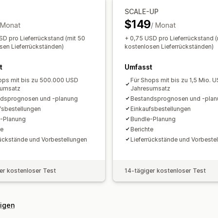
Automatische Verarbeitung
Bestellu
Historische Berichte
Inventarbenachr
SCALE-UP
Benachrichtigungen und Analysen
$149
Benachrichtigungen über niedrige La
 Monat
/ Monat
Benachrichtigungen über Bestand, de
Datenimport und -export
Leistungsk
SD pro Lieferrückstand (mit 50
+ 0,75 USD pro Lieferrückstand (
"Wieder auf Lager"-Benachrichtigun
sen Lieferrückständen)
kostenlosen Lieferrückständen)
Benachrichtigungen über niedrige La
t
Umfasst
Benachrichtigungen über nicht vorrä
ops mit bis zu 500.000 USD
Für Shops mit bis zu 1,5 Mio. 
Schwellenwertwarnungen
Benutzerde
sumsatz
Jahresumsatz
E-Mail-Benachrichtigungen
Statistik
dsprognosen und -planung
Bestandsprognosen und -plan
fsbestellungen
Einkaufsbestellungen
-Planung
Bundle-Planung
te
Berichte
rückstände und Vorbestellungen
Lieferrückstände und Vorbeste
er kostenloser Test
14-tägiger kostenloser Test
eigen