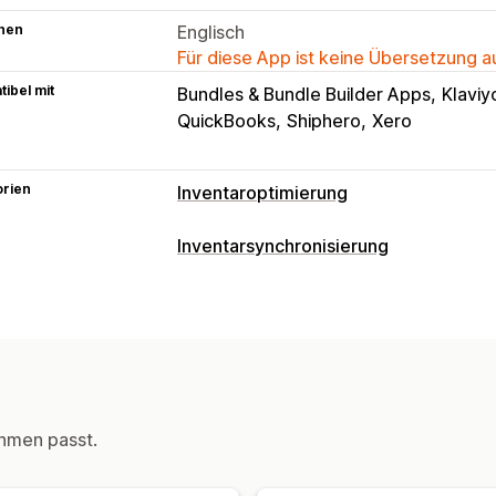
hen
Englisch
Für diese App ist keine Übersetzung 
ibel mit
Bundles & Bundle Builder Apps
Klaviy
QuickBooks
Shiphero
Xero
orien
Inventaroptimierung
Inventarmanagement
Inventarsynchronisierung
Inventarverfolgung
Inventarsynchron
Synchronisierungsart
Automatisch zum Lagerbestand zurüc
Bestellungen
Preise
Produktdetails
Mehrere Standorte
Updates in Echtz
Mehrere Shops
Automatisch
Manuel
Lagerbestandstransfer
Import und E
Benutzerdefiniert
KI-Optimierung
Workflow-Automatis
Benachrichtigungen und Berichte
Bestellverwaltung
hmen passt.
Automatisierte Benachrichtigungen
Nachbestellungen
Rückgaben
Versa
Benutzerdefinierte Benachrichtigung