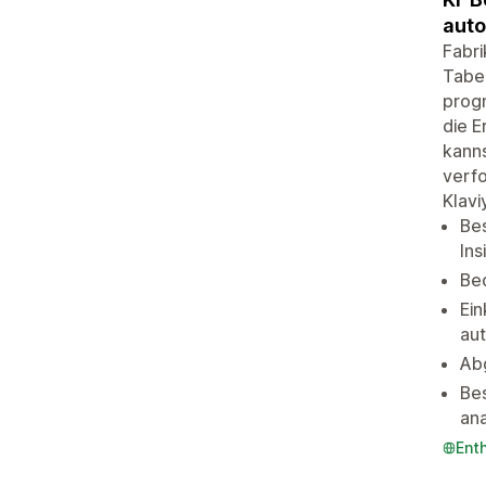
auto
Fabri
Tabel
progn
die E
kanns
verfo
Klavi
Bes
Ins
Bed
Ein
aut
Ab
Bes
ana
Ent