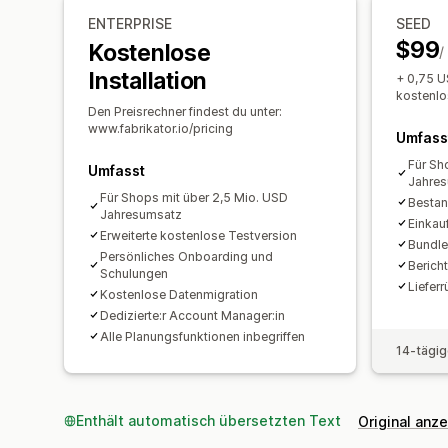
ENTERPRISE
SEED
$99
Kostenlose
/
Installation
+ 0,75 U
kostenlo
Den Preisrechner findest du unter:
www.fabrikator.io/pricing
Umfass
Für Sh
Umfasst
Jahre
Für Shops mit über 2,5 Mio. USD
Bestan
Jahresumsatz
Einkau
Erweiterte kostenlose Testversion
Bundle
Persönliches Onboarding und
Berich
Schulungen
Liefer
Kostenlose Datenmigration
Dedizierte:r Account Manager:in
Alle Planungsfunktionen inbegriffen
14-tägig
Enthält automatisch übersetzten Text
Original anz