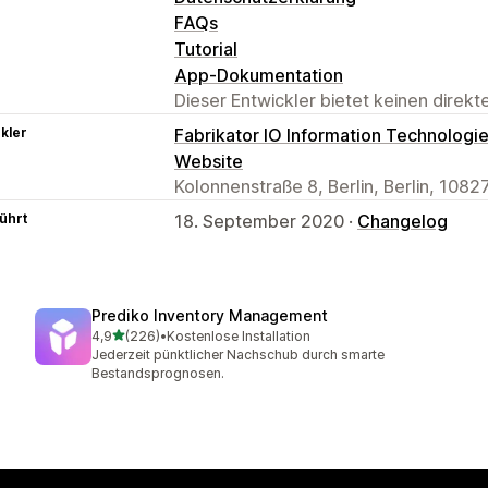
FAQs
Tutorial
App-Dokumentation
Dieser Entwickler bietet keinen direk
kler
Fabrikator IO Information Technologi
Website
Kolonnenstraße 8, Berlin, Berlin, 1082
ührt
18. September 2020 ·
Changelog
Prediko Inventory Management
von 5 Sternen
4,9
(226)
•
Kostenlose Installation
226 Rezensionen insgesamt
Jederzeit pünktlicher Nachschub durch smarte
Bestandsprognosen.