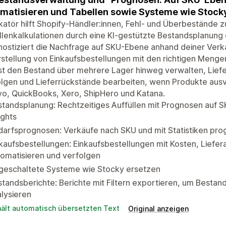
matisieren und Tabellen sowie Systeme wie Stocky
katör hilft Shopify-Händler:innen, Fehl- und Überbestände
lenkalkulationen durch eine KI-gestützte Bestandsplanung
ostiziert die Nachfrage auf SKU-Ebene anhand deiner Verka
rstellung von Einkaufsbestellungen mit den richtigen Meng
t den Bestand über mehrere Lager hinweg verwalten, Liefe
lgen und Lieferrückstände bearbeiten, wenn Produkte ausver
yo, QuickBooks, Xero, ShipHero und Katana.
tandsplanung: Rechtzeitiges Auffüllen mit Prognosen auf 
ights
arfsprognosen: Verkäufe nach SKU und mit Statistiken progn
kaufsbestellungen: Einkaufsbestellungen mit Kosten, Liefera
omatisieren und verfolgen
geschaltete Systeme wie Stocky ersetzen
tandsberichte: Berichte mit Filtern exportieren, um Besta
lysieren
hält automatisch übersetzten Text
Original anzeigen