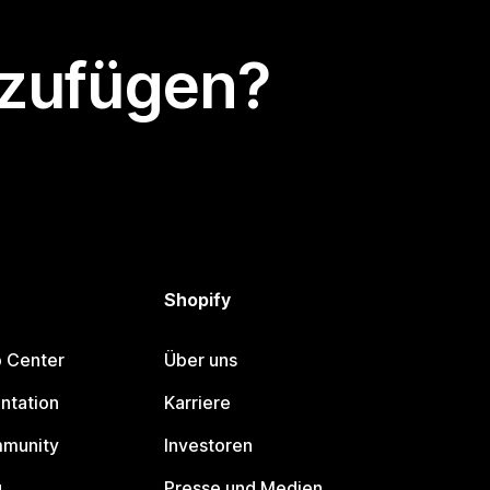
nzufügen?
Shopify
p Center
Über uns
ntation
Karriere
mmunity
Investoren
g
Presse und Medien