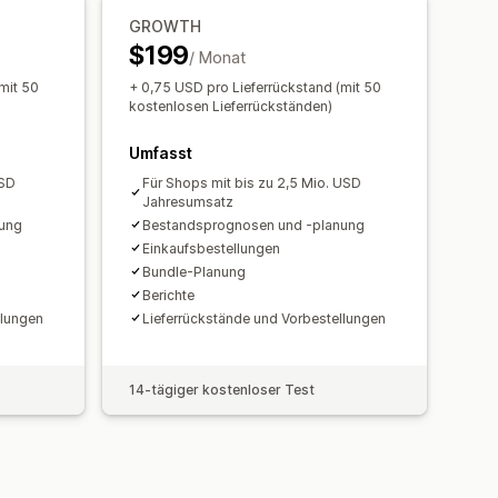
ngen
Vorbestellungen
ichtigungen
GROWTH
$199
gerbestände
/ Monat
r zurückgeführt werden muss
ennzahlen
Echtzeitstatus
mit 50
+ 0,75 USD pro Lieferrückstand (mit 50
gen
Auffüllerinnerungen
kostenlosen Lieferrückständen)
gerbestände
Umfasst
tige Lagerbestände
USD
Für Shops mit bis zu 2,5 Mio. USD
finierte Berichte
Einblicke
Jahresumsatz
en
ung
Bestandsprognosen und -planung
Einkaufsbestellungen
Bundle-Planung
Berichte
llungen
Lieferrückstände und Vorbestellungen
14-tägiger kostenloser Test