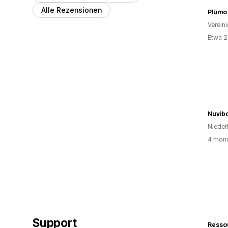
Alle Rezensionen
Plümo 
Verein
Etwa 2
Nuvib
Nieder
4 mona
Support
Resso