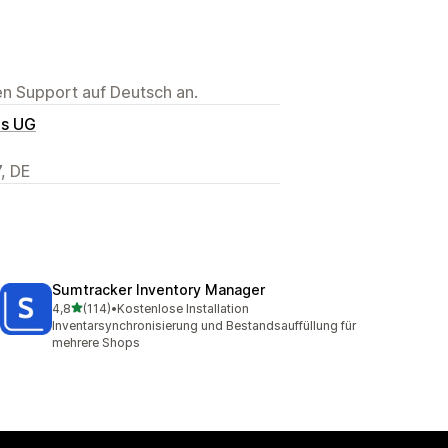
ten Support auf Deutsch an.
es UG
7, DE
Sumtracker Inventory Manager
von 5 Sternen
4,8
(114)
•
Kostenlose Installation
114 Rezensionen insgesamt
Inventarsynchronisierung und Bestandsauffüllung für
mehrere Shops