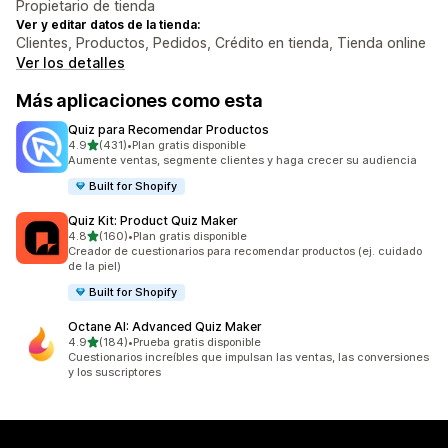
Propietario de tienda
Ver y editar datos de la tienda:
Clientes, Productos, Pedidos, Crédito en tienda, Tienda online
Ver los detalles
Más aplicaciones como esta
Quiz para Recomendar Productos
de 5 estrellas
4.9
(431)
•
Plan gratis disponible
431 reseñas en total
Aumente ventas, segmente clientes y haga crecer su audiencia
Built for Shopify
Quiz Kit: Product Quiz Maker
de 5 estrellas
4.8
(160)
•
Plan gratis disponible
160 reseñas en total
Creador de cuestionarios para recomendar productos (ej. cuidado
de la piel)
Built for Shopify
Octane AI: Advanced Quiz Maker
de 5 estrellas
4.9
(184)
•
Prueba gratis disponible
184 reseñas en total
Cuestionarios increíbles que impulsan las ventas, las conversiones
y los suscriptores