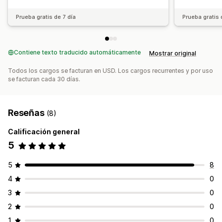
Prueba gratis de 7 día
Prueba gratis 
Contiene texto traducido automáticamente
Mostrar original
Todos los cargos se facturan en USD. Los cargos recurrentes y por uso
se facturan cada 30 días.
Reseñas
(8)
Calificación general
5
5
8
4
0
3
0
2
0
1
0