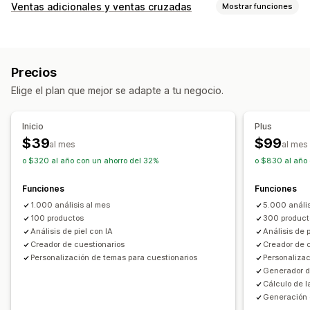
Tipos de ventanas emergentes
Ventas adicionales y ventas cruzadas
Mostrar funciones
Ventanas emergentes de ventas
Personalización
Ventanas emergentes de correo electrónico
Formularios
Venta adicional en la página de producto
Cuestionarios
Precios
Ventanas emergentes
Editor de arrastrar y soltar
Ventanas emergentes de gestión
Elige el plan que mejor se adapte a tu negocio.
Múltiples idiomas
Herramienta de edición
Plantillas
Generación de IA
Ofertas y recomendaciones
Traducción
Localización
Activadores y reglas
Etiquetas
Inicio
Plus
Recomendaciones de productos
Paquetes
Informes
Informes y estadísticas
Prueba A/B
$39
$99
al mes
al mes
Recomendaciones de IA
o $320 al año con un ahorro del 32%
o $830 al año
Informes y estadísticas
Funciones
Funciones
Tasas de clics
Tasas de conversión
1.000 análisis al mes
5.000 anális
Rendimiento de recomendaciones
100 productos
300 product
Análisis de piel con IA
Análisis de p
Rendimiento del embudo
Creador de cuestionarios
Creador de 
Personalización de temas para cuestionarios
Personalizac
Generador d
Cálculo de l
Generación 