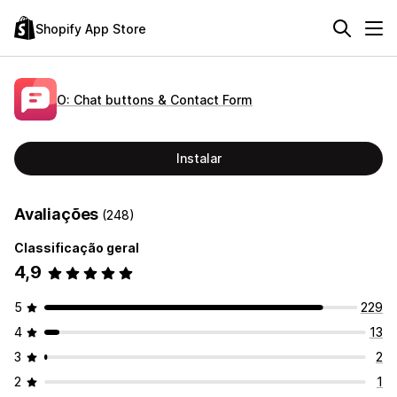
Shopify App Store
O: Chat buttons & Contact Form
Instalar
Avaliações
(248)
Classificação geral
4,9
5
229
4
13
3
2
2
1