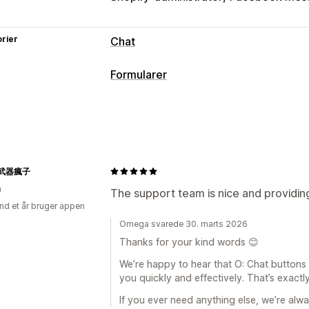
rier
Chat
Tilpasning
Formularer
Farve og skrifttype
Emojis og kliste
Formulartyper
Velkomsthilsner
Chatknapper
Chatti
Kontakter
Tilpasset
Feedback
Ordr
Tilpasning
武器瘋子
Skrifttype og farve
Tilpassede felter
n
Integrerede formularer
Mailskabelon
The support team is nice and providin
nd et år bruger appen
Datastyring
Omega svarede 30. marts 2026
Mailsvar
Automatisk synkronisering
Thanks for your kind words 😊
Formularbegrænsninger
Historik
Ana
We’re happy to hear that O: Chat buttons
you quickly and effectively. That’s exactl
If you ever need anything else, we’re alwa