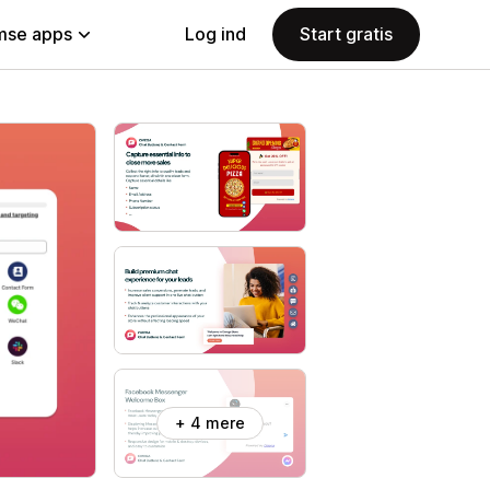
se apps
Log ind
Start gratis
+ 4 mere