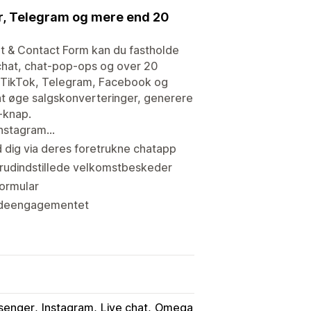
r, Telegram og mere end 20
t & Contact Form kan du fastholde
chat, chat-pop-ops og over 20
, TikTok, Telegram, Facebook og
 øge salgskonverteringer, generere
-knap.
stagram...
d dig via deres foretrukne chatapp
forudindstillede velkomstbeskeder
formular
undeengagementet
senger
Instagram
Live chat
Omega