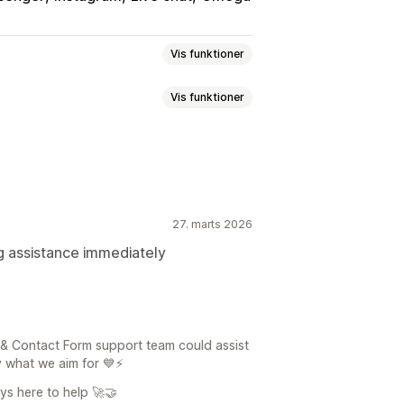
Vis funktioner
Vis funktioner
rmærker
Chatvindue
Åbningstider
ldeling
Chatflows
Agentavatar
er
Pop op-vinduer
Registreringer
27. marts 2026
Tilpasset CSS
er
g assistance immediately
Kontrolpanel
lyser
 & Contact Form support team could assist
y what we aim for 💙⚡
ys here to help 🚀🤝