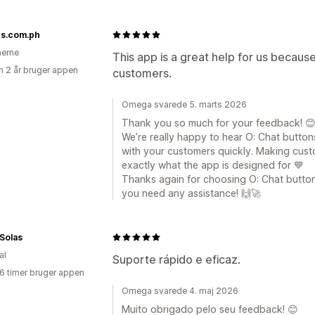
es.com.ph
nerne
This app is a great help for us because
 2 år bruger appen
customers.
Omega svarede 5. marts 2026
Thank you so much for your feedback! 
We’re really happy to hear O: Chat butt
with your customers quickly. Making custo
exactly what the app is designed for 💙
Thanks again for choosing O: Chat button
you need any assistance! 🙌🚀
Solas
al
Suporte rápido e eficaz.
16 timer bruger appen
Omega svarede 4. maj 2026
Muito obrigado pelo seu feedback! 😊