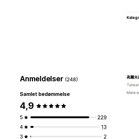
Katego
Anmeldelser
高爾夫
(248)
Taiwa
Mere e
Samlet bedømmelse
4,9
5
229
4
13
3
2