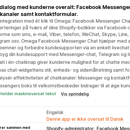
 dialog med kunderne overalt: Facebook Messenge
kanaler samt kontaktformular.
ntegration med ét klik til Omega: Facebook Messenger Cha
rteringer på tværs af dine Shopify-butikker via Facebook-
orme som sms, e-mail, Viber, telefon, WeChat, Skype, Line
agram osv. Omega Facebook Messenger Chat hjælper med at
eemner og forbedre kundesupporten via en enkelt livechat
byg din kundesupport med Messenger-chat, Telegram og In
alt i én-chatknap giver kunderne mulighed for at chatte me
pas chat-widgettens stil, enheds- og sidemålretning samt 
lysér effektiviteten af chatkanaler: Messenger og kontakt
ssengers boks til velkomstbeskeder bidrager til at øge k
eholder maskinoversat tekst
Vis oprindelig
Engelsk
Denne app er ikke oversat til Dansk
rer sammen med
Shopify-administrator
Facebook Mes