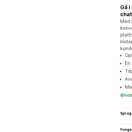
Gå i
chat
Med i
konve
platf
Inst
kund
Op
En 
Til
Ana
Me
Ind
Sprog
Funge