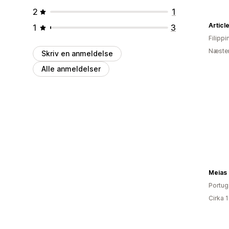
2
1
Articl
1
3
Filippi
Næsten
Skriv en anmeldelse
Alle anmeldelser
Meias 
Portug
Cirka 