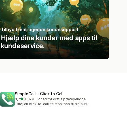
Tilbyd fremragende kundesupport
Hjælp dine kunder med apps til
kundeservice.
SimpleCall ‑ Click to Call
ud af 5 stjerner
3,7
(13)
•
Mulighed for gratis prøveperiode
13 anmeldelser i alt
Tilføj en click-to-call-telefonknap til din butik