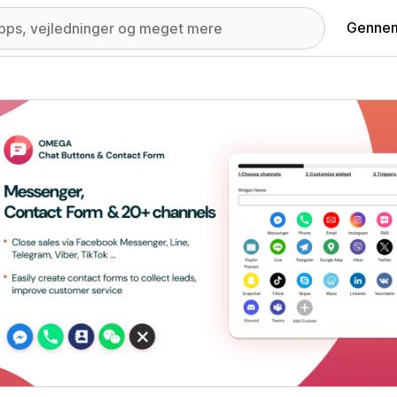
Gennem
ri med udvalgte billeder