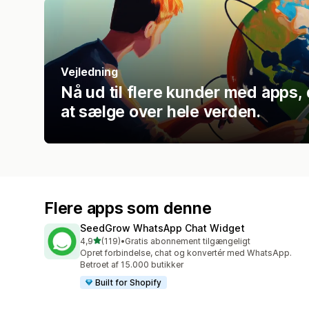
Vejledning
Nå ud til flere kunder med apps, d
at sælge over hele verden.
Flere apps som denne
SeedGrow WhatsApp Chat Widget
ud af 5 stjerner
4,9
(119)
•
Gratis abonnement tilgængeligt
119 anmeldelser i alt
Opret forbindelse, chat og konvertér med WhatsApp.
Betroet af 15.000 butikker
Built for Shopify