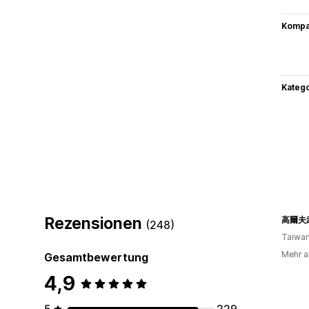
Kompat
Kateg
Rezensionen
高爾夫
(248)
Taiwa
Mehr al
Gesamtbewertung
4,9
5
229