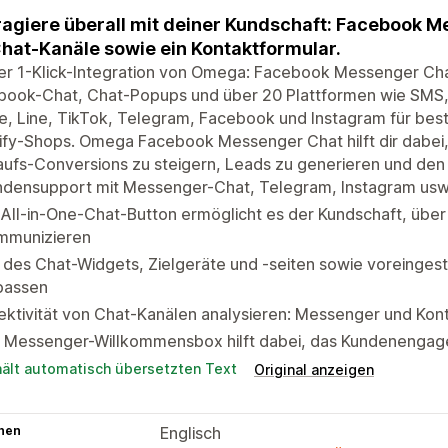
ragiere überall mit deiner Kundschaft: Facebook 
hat-Kanäle sowie ein Kontaktformular.
er 1-Klick-Integration von Omega: Facebook Messenger Cha
book-Chat, Chat-Popups und über 20 Plattformen wie SMS, 
, Line, TikTok, Telegram, Facebook und Instagram für bes
fy-Shops. Omega Facebook Messenger Chat hilft dir dabei,
aufs-Conversions zu steigern, Leads zu generieren und de
ndensupport mit Messenger-Chat, Telegram, Instagram usw
 All-in-One-Chat-Button ermöglicht es der Kundschaft, über
mmunizieren
l des Chat-Widgets, Zielgeräte und -seiten sowie voreinge
passen
ektivität von Chat-Kanälen analysieren: Messenger und Kon
e Messenger-Willkommensbox hilft dabei, das Kundenengag
hält automatisch übersetzten Text
Original anzeigen
hen
Englisch