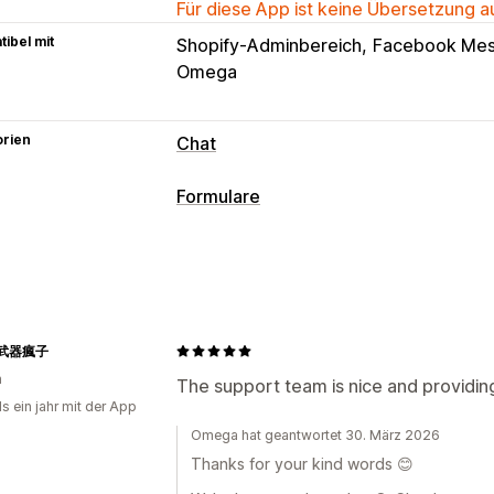
Für diese App ist keine Übersetzung 
ibel mit
Shopify-Adminbereich
Facebook Mes
Omega
orien
Chat
Anpassung
Formulare
Farbe und Schriftart
Emojis und Stick
Formulararten
Begrüßungsnachrichten
Chatschaltfl
Kontakte
Benutzerdefiniert
Feedba
Agentavatar
Registrierungen
Anpassung
武器瘋子
n
Schriftart und Farbe
Benutzerdefinie
The support team is nice and providin
s ein jahr mit der App
Eingebettete Formulare
E-Mail-Vorl
Omega hat geantwortet 30. März 2026
Datenmanagement
Thanks for your kind words 😊
E-Mail-Antworten
Automatische Syn