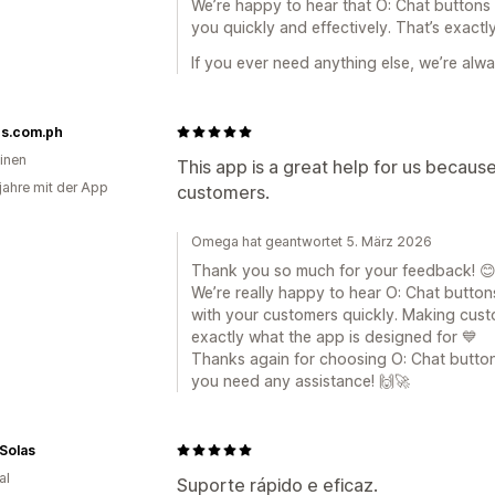
We’re happy to hear that O: Chat buttons
Formulargrenzen
Verlauf
Analysen
you quickly and effectively. That’s exactl
If you ever need anything else, we’re alwa
es.com.ph
pinen
This app is a great help for us because
 jahre mit der App
customers.
Omega hat geantwortet 5. März 2026
Thank you so much for your feedback! 
We’re really happy to hear O: Chat butt
with your customers quickly. Making custo
exactly what the app is designed for 💙
Thanks again for choosing O: Chat button
you need any assistance! 🙌🚀
Solas
al
Suporte rápido e eficaz.