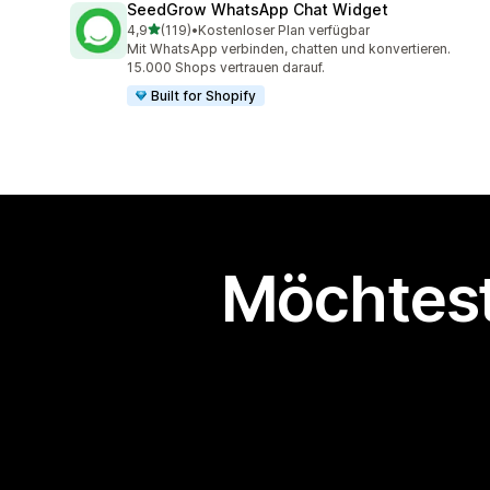
SeedGrow WhatsApp Chat Widget
von 5 Sternen
4,9
(119)
•
Kostenloser Plan verfügbar
119 Rezensionen insgesamt
Mit WhatsApp verbinden, chatten und konvertieren.
15.000 Shops vertrauen darauf.
Built for Shopify
Möchtest