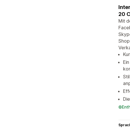
Inte
20 C
Mit d
Face
Skype
Shopi
Verk
Ku
Ein
ko
Sti
an
Eff
Di
Ent
Sprac