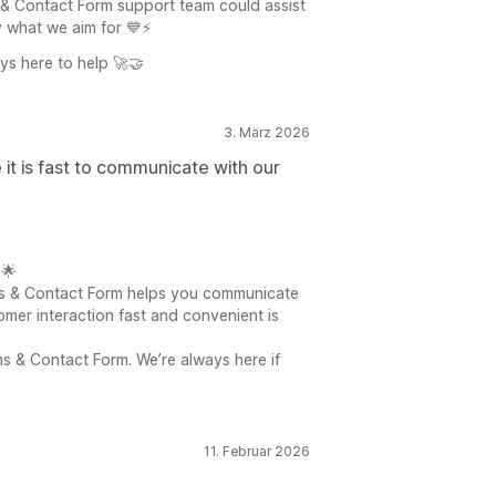
 & Contact Form support team could assist
y what we aim for 💙⚡
ys here to help 🚀🤝
3. März 2026
 it is fast to communicate with our
🌟
ons & Contact Form helps you communicate
mer interaction fast and convenient is
s & Contact Form. We’re always here if
11. Februar 2026