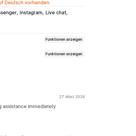
auf Deutsch vorhanden.
senger
Instagram
Live chat
Funktionen anzeigen
Funktionen anzeigen
er
Chatfenster
Geschäftszeiten
ächen
Chatzuweisung
Chatflows
ck
Bestellungen
Pop-ups
27. März 2026
rte Felder
Benutzerdefinierte CSS
g assistance immediately
agen
chronisierung
Dashboard