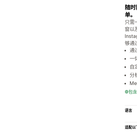
随时
单。
只需一
窗以及
Ins
够通
通过
一
自
分
M
包含
语言
适配以