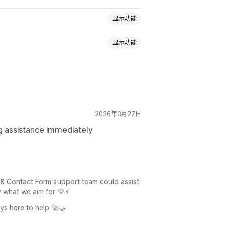
显示功能
显示功能
营业时间
欢迎消息
聊天按钮
注册
2026年3月27日
嵌入式表单
电子邮件模板
g assistance immediately
限制
历史记录
分析
 & Contact Form support team could assist
y what we aim for 💙⚡
ys here to help 🚀🤝