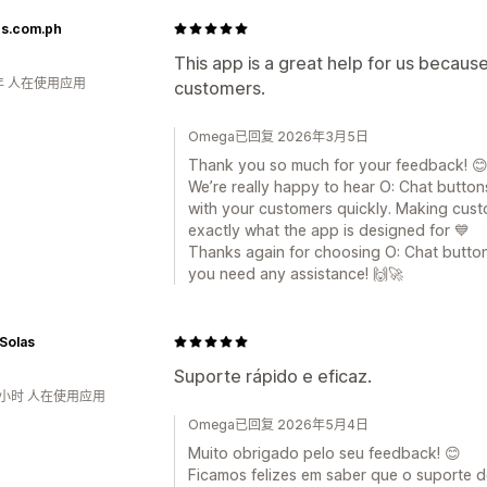
es.com.ph
This app is a great help for us because
年 人在使用应用
customers.
Omega已回复 2026年3月5日
Thank you so much for your feedback! 
We’re really happy to hear O: Chat butt
with your customers quickly. Making custo
exactly what the app is designed for 💙
Thanks again for choosing O: Chat button
you need any assistance! 🙌🚀
Solas
Suporte rápido e eficaz.
6小时 人在使用应用
Omega已回复 2026年5月4日
Muito obrigado pelo seu feedback! 😊
Ficamos felizes em saber que o suporte d