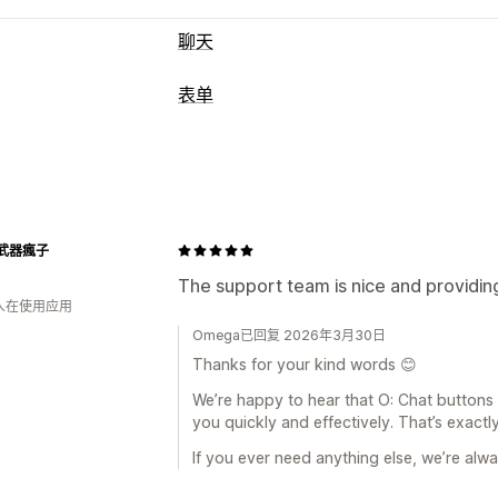
聊天
自定义
表单
颜色和字体
表情符号和贴纸
聊天窗口
表单类型
聊天分配
聊天流程
代理头像
联系人
自定义
反馈
订单
弹出窗口
自定义
武器瘋子
字体和颜色
自定义字段
自定义 CSS
The support team is nice and providin
数据管理
 人在使用应用
电子邮件回复
自动同步
控制面板
表单
Omega已回复 2026年3月30日
Thanks for your kind words 😊
We’re happy to hear that O: Chat buttons
you quickly and effectively. That’s exactl
If you ever need anything else, we’re alwa