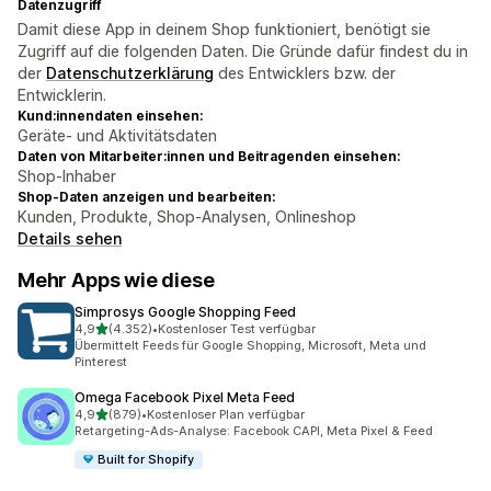
Datenzugriff
Damit diese App in deinem Shop funktioniert, benötigt sie
Zugriff auf die folgenden Daten. Die Gründe dafür findest du in
der
Datenschutzerklärung
des Entwicklers bzw. der
Entwicklerin.
Kund:innendaten einsehen:
Geräte- und Aktivitätsdaten
Daten von Mitarbeiter:innen und Beitragenden einsehen:
Shop-Inhaber
Shop-Daten anzeigen und bearbeiten:
Kunden, Produkte, Shop-Analysen, Onlineshop
Details sehen
Mehr Apps wie diese
Simprosys Google Shopping Feed
von 5 Sternen
4,9
(4.352)
•
Kostenloser Test verfügbar
4352 Rezensionen insgesamt
Übermittelt Feeds für Google Shopping, Microsoft, Meta und
Pinterest
Omega Facebook Pixel Meta Feed
von 5 Sternen
4,9
(879)
•
Kostenloser Plan verfügbar
879 Rezensionen insgesamt
Retargeting-Ads-Analyse: Facebook CAPI, Meta Pixel & Feed
Built for Shopify