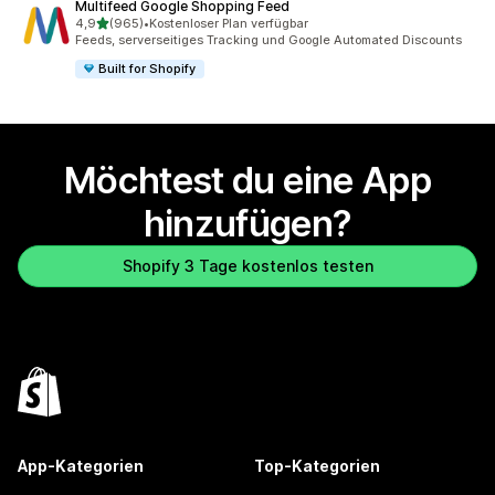
Multifeed Google Shopping Feed
von 5 Sternen
4,9
(965)
•
Kostenloser Plan verfügbar
965 Rezensionen insgesamt
Feeds, serverseitiges Tracking und Google Automated Discounts
Built for Shopify
Möchtest du eine App
hinzufügen?
Shopify 3 Tage kostenlos testen
App-Kategorien
Top-Kategorien