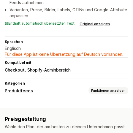
Feeds aufnehmen
Varianten, Preise, Bilder, Labels, GTINs und Google-Attribute
anpassen
Enthält automatisch übersetzten Text
Original anzeigen
Sprachen
Englisch
Für diese App ist keine Übersetzung auf Deutsch vorhanden.
Kompatibel mit
Checkout
Shopify-Adminbereich
Kategorien
Produktfeeds
Funktionen anzeigen
Feed-Anpassung
Attributfilterung
Attributzuordnung
Preisgestaltung
Benutzerdefinierte Labels
Benutzerdefinierte Regeln
Wähle den Plan, der am besten zu deinem Unternehmen passt.
Lokales Inventar
Lokalisierte Feeds
Mehrere Währungen