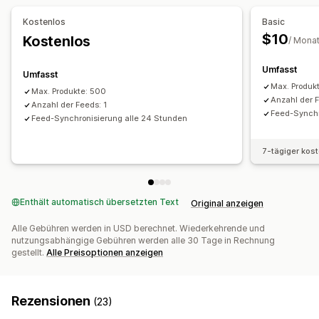
Synchronisierung von Varianten
Targeting für Kollektionen
Kostenlos
Basic
Feed-Management
$10
Kostenlos
/ Mona
Produktsynchronisierung
Updates in Echtzeit
Zielgruppenspezifische Feeds
Feed-Optimierung
Umfasst
Umfasst
Max. Produk
Max. Produkte: 500
Anzahl der F
Anzahl der Feeds: 1
Feed-Synchr
Feed-Synchronisierung alle 24 Stunden
7-tägiger kos
Enthält automatisch übersetzten Text
Original anzeigen
Alle Gebühren werden in USD berechnet. Wiederkehrende und
nutzungsabhängige Gebühren werden alle 30 Tage in Rechnung
gestellt.
Alle Preisoptionen anzeigen
Rezensionen
(23)