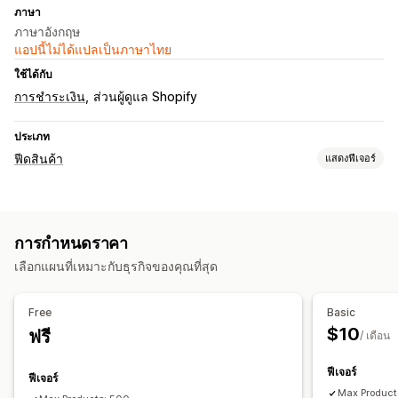
ภาษา
ภาษาอังกฤษ
แอปนี้ไม่ได้แปลเป็นภาษาไทย
ใช้ได้กับ
การชำระเงิน
ส่วนผู้ดูแล Shopify
ประเภท
ฟีดสินค้า
แสดงฟีเจอร์
การปรับแต่งตะกร้าสินค้า
การกรองคุณลักษณะ
การแมปคุณลักษณะ
ป้ายกำกับที่กำหนดเอง
การกำหนดราคา
กฎที่กำหนดเอง
สินค้าคงคลังในท้องถิ่น
ฟีดที่ปรับให้เหมาะกับท้องถิ่น
เลือกแผนที่เหมาะกับธุรกิจของคุณที่สุด
หลายสกุลเงิน
การซิงค์ตัวแปร
การกำหนดเป้าหมายคอลเลกชัน
การจัดการฟีด
Free
Basic
ซิงค์สินค้า
อัปเดตแบบเรียลไทม์
ฟีดเฉพาะเป้าหมาย
$10
ฟรี
/ เดือน
การปรับฟีดให้เหมาะสม
ฟีเจอร์
ฟีเจอร์
Max Product