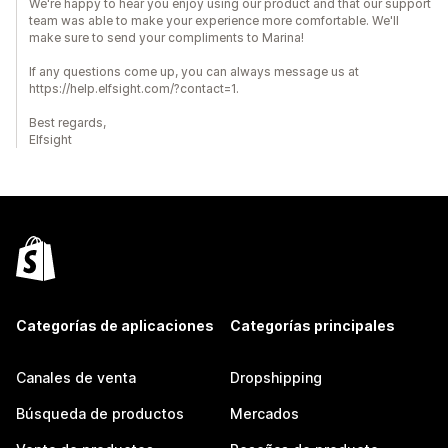
We're happy to hear you enjoy using our product and that our support
team was able to make your experience more comfortable. We'll
make sure to send your compliments to Marina!
If any questions come up, you can always message us at
https://help.elfsight.com/?contact=1.
Best regards,
Elfsight
Categorías de aplicaciones
Categorías principales
Canales de venta
Dropshipping
Búsqueda de productos
Mercados