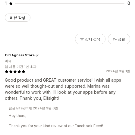
1
0
리뷰 작성
상세 검색
정렬
Old Agness Store
미국
앱 사용 기간 1년 초과
2024년 3월 1일
Good product and GREAT customer service! I wish all apps
were so well thought-out and supported. Marina was
wonderful to work with. I'll look at your apps before any
others. Thank you, Elfsight!
답글 Elfsight개 2024년 3월 6일
Hey there,
Thank you for your kind review of our Facebook Feed!