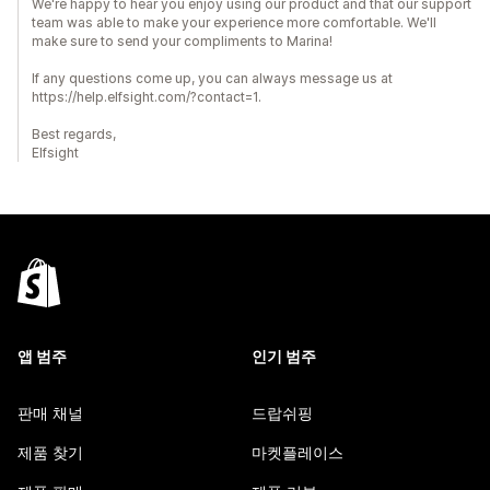
We're happy to hear you enjoy using our product and that our support
team was able to make your experience more comfortable. We'll
make sure to send your compliments to Marina!
If any questions come up, you can always message us at
https://help.elfsight.com/?contact=1.
Best regards,
Elfsight
앱 범주
인기 범주
판매 채널
드랍쉬핑
제품 찾기
마켓플레이스