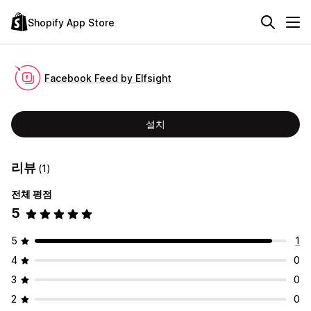
Shopify App Store
Facebook Feed by Elfsight
설치
리뷰
(1)
전체 평점
5
5
1
4
0
3
0
2
0