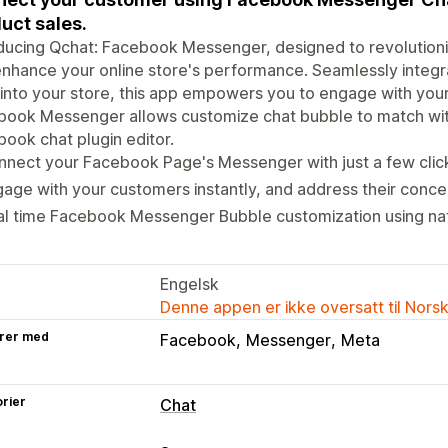
uct sales.
oducing Qchat: Facebook Messenger, designed to revolutio
enhance your online store's performance. Seamlessly inte
into your store, this app empowers you to engage with your
ook Messenger allows customize chat bubble to match with
ook chat plugin editor.
nect your Facebook Page's Messenger with just a few clic
age with your customers instantly, and address their conce
l time Facebook Messenger Bubble customization using nat
Engelsk
Denne appen er ikke oversatt til Nors
rer med
Facebook
Messenger
Meta
rier
Chat