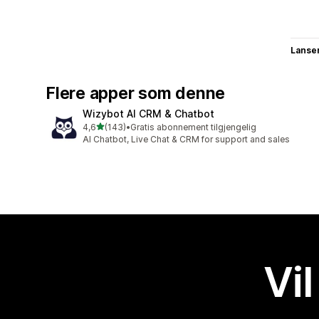
Lanse
Flere apper som denne
Wizybot AI CRM & Chatbot
av 5 stjerner
4,6
(143)
•
Gratis abonnement tilgjengelig
Totalt 143 omtaler
AI Chatbot, Live Chat & CRM for support and sales
Vil