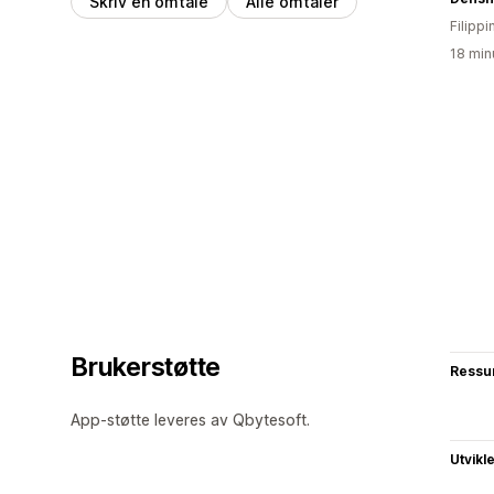
Skriv en omtale
Alle omtaler
Filipp
18 min
Brukerstøtte
Ressu
App-støtte leveres av Qbytesoft.
Utvikl