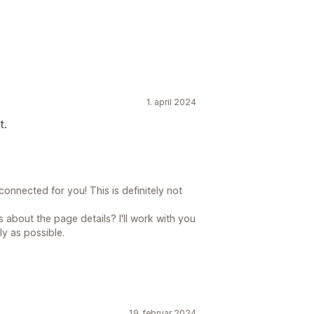
napper
1. april 2024
t.
connected for you! This is definitely not
about the page details? I'll work with you
ly as possible.
19. februar 2024