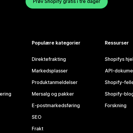
Prøv Shopify gratis i tre dager
Populære kategorier
Ressurser
Direktefrakting
Shopifys hje
Markedsplasser
API-dokume
Produktanmeldelser
Shopify-fel
vering
Mersalg og pakker
Shopify-blo
E-postmarkedsføring
Forskning
SEO
Frakt