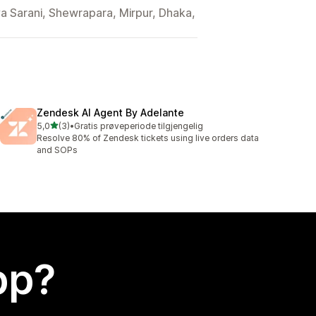
 Sarani, Shewrapara, Mirpur, Dhaka,
Zendesk AI Agent By Adelante
av 5 stjerner
5,0
(3)
•
Gratis prøveperiode tilgjengelig
Totalt 3 omtaler
Resolve 80% of Zendesk tickets using live orders data
and SOPs
app?