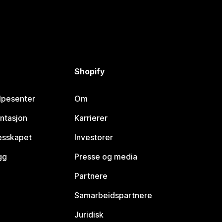
Shopify
lpesenter
Om
ntasjon
Karrierer
lesskapet
Investorer
gg
Presse og media
Partnere
Samarbeidspartnere
Juridisk