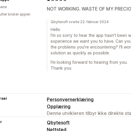
inene
NOT WORKING. WASTE OF MY PRECIO
utter bruker appen
Qbytesoft svarte 22. februar 2024
Hello
I'm so sorry to hear the app hasn't been wo
experience we want you to have. Can you
the problems you're encountering? I'll wor
solution as quickly as possible.
I'm looking forward to hearing from you.
Thank you
rser
Personvernerklæring
Opplæring
Denne utvikleren tilbyr ikke direkte s
er
Qbytesoft
Nettsted