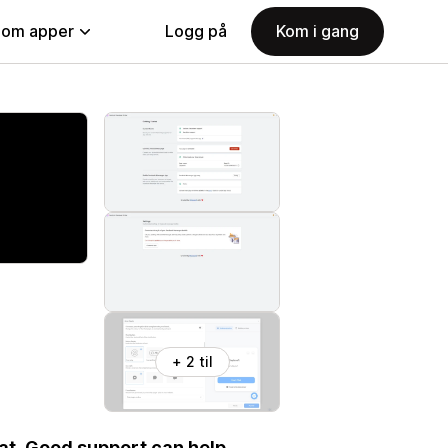
nom apper
Logg på
Kom i gang
+ 2 til
t. Good support can help