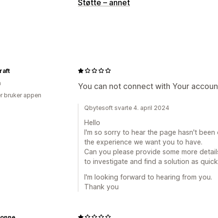
Tilpasning
Støtte – annet
Farge og skrifttype
Chatvindu
Chatk
aft
n
You can not connect with Your accoun
r bruker appen
Qbytesoft svarte 4. april 2024
Hello
I'm so sorry to hear the page hasn't been 
the experience we want you to have.
Can you please provide some more details 
to investigate and find a solution as quick
I'm looking forward to hearing from you.
Thank you
oppe