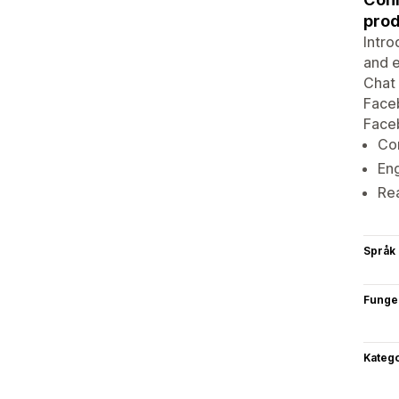
prod
Intr
and 
Chat 
Faceb
Faceb
Con
Eng
Rea
Språk
Funge
Katego