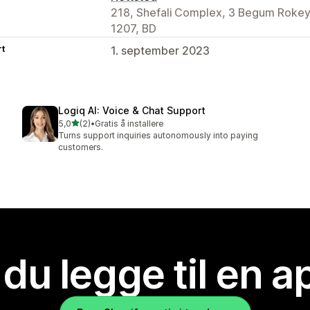
218, Shefali Complex, 3 Begum Rokeya
1207, BD
rt
1. september 2023
Logiq AI: Voice & Chat Support
av 5 stjerner
5,0
(2)
•
Gratis å installere
Totalt 2 omtaler
Turns support inquiries autonomously into paying
customers.
 du legge til en 