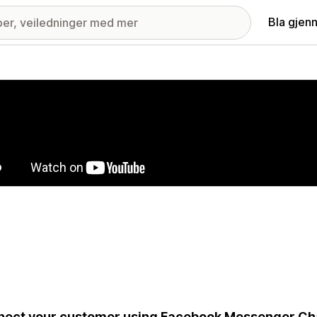
Bla gjen
ri med fremhevede bilder
ect your customer using Facebook Messenger Cha