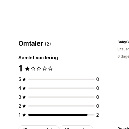
Omtaler
BabyCr
(2)
Litaue
6 dage
Samlet vurdering
1
5
0
4
0
3
0
2
0
1
2
Densh