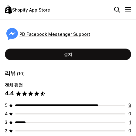
Shopify App Store
PD Facebook Messenger Support
설치
리뷰
(10)
전체 평점
4.4
5
8
4
0
3
1
2
0