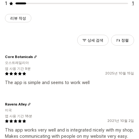
1
1
리뷰 작성
상세 검색
정렬
Core Botanicals
오스트레일리아
앱 사용 기간 9분
2025년 10월 15일
The app is simple and seems to work well
Ravens Alley
미국
앱 사용 기간 18분
2021년 10월 2일
This app works very well and is integrated nicely with my shop.
Makes communicating with people on my website very easy.