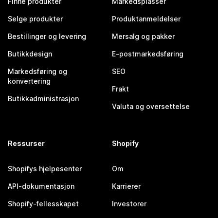
Finne produkter
Markedsplasser
Selge produkter
Produktanmeldelser
Bestillinger og levering
Mersalg og pakker
Butikkdesign
E-postmarkedsføring
Markedsføring og
SEO
konvertering
Frakt
Butikkadministrasjon
Valuta og oversettelse
Ressurser
Shopify
Shopifys hjelpesenter
Om
API-dokumentasjon
Karrierer
Shopify-fellesskapet
Investorer