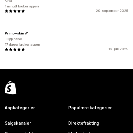
Kina
1 minutt bruker appen
20. september 2025
Primo+skin
Filippinene
17 dager bruker appen
19. juli 2025
Appkategorier
Populære kategorier
Salgskanaler
Direktefrakting