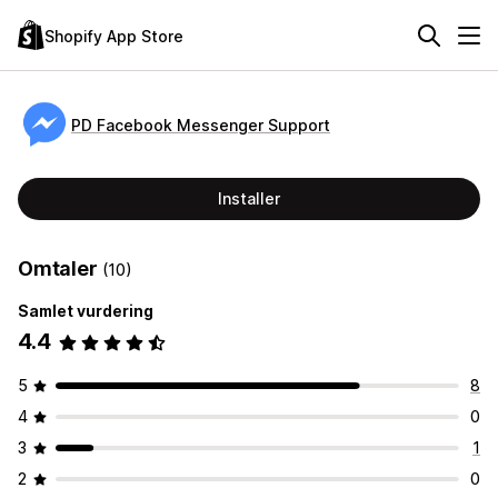
Shopify App Store
PD Facebook Messenger Support
Installer
Omtaler
(10)
Samlet vurdering
4.4
5
8
4
0
3
1
2
0