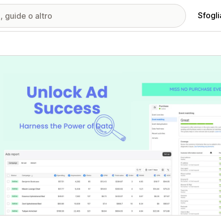
Sfogli
ria immagini in evidenza