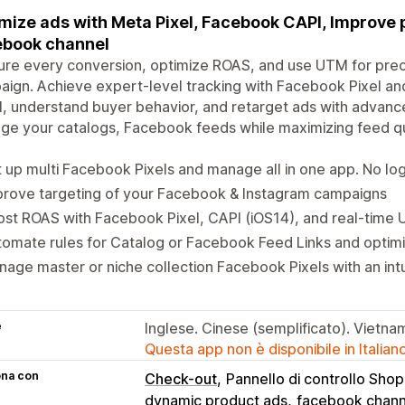
mize ads with Meta Pixel, Facebook CAPI, Improve 
ebook channel
re every conversion, optimize ROAS, and use UTM for precis
ign. Achieve expert-level tracking with Facebook Pixel an
l, understand buyer behavior, and retarget ads with advance
e your catalogs, Facebook feeds while maximizing feed qu
 up multi Facebook Pixels and manage all in one app. No log
prove targeting of your Facebook & Instagram campaigns
st ROAS with Facebook Pixel, CAPI (iOS14), and real-time U
omate rules for Catalog or Facebook Feed Links and optimiz
age master or niche collection Facebook Pixels with an int
e
Inglese. Cinese (semplificato). Vietn
Questa app non è disponibile in Italian
ona con
Check-out
Pannello di controllo Shop
dynamic product ads
facebook chann