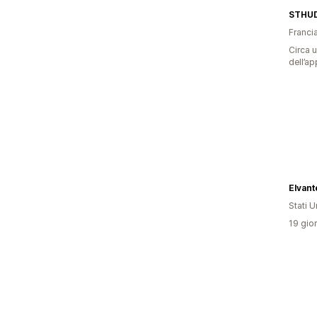
STHU
Franci
Circa u
dell’ap
Elvant
Stati Un
19 gior