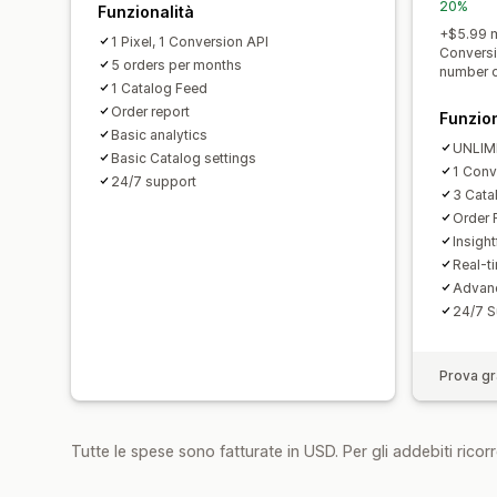
20%
Funzionalità
+$5.99 m
1 Pixel, 1 Conversion API
Conversi
5 orders per months
number o
1 Catalog Feed
Order report
Funzion
Basic analytics
UNLIMI
Basic Catalog settings
1 Conv
24/7 support
3 Cata
Order 
Insigh
Real-t
Advanc
24/7 S
Prova gra
Tutte le spese sono fatturate in USD. Per gli addebiti ricorre