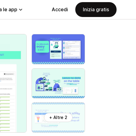
a le app
Accedi
Inizia gratis
+ Altre 2