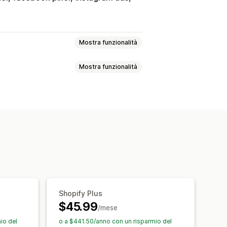
Mostra funzionalità
Mostra funzionalità
In base all’evento
Comportamento
Etichette personalizzate
ne delle varianti
ca in blocco
sa pubblicitaria
nizzazione programmata
ali di clic
prodotti
Feed in base ai destinatari
board
Attribuzione UTM
o delle conversioni
Shopify Plus
$45.99
/mese
io del
o a $441.50/anno con un risparmio del