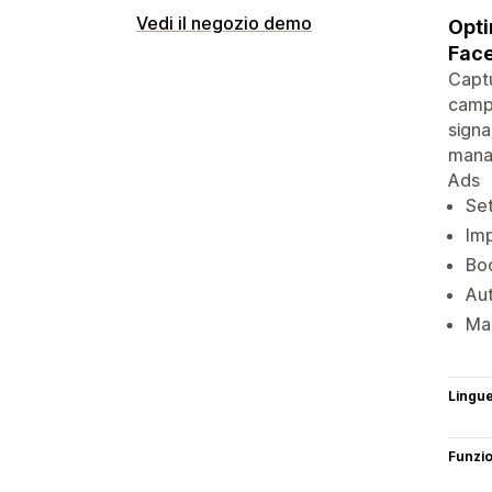
Vedi il negozio demo
Opti
Fac
Captu
campa
signa
manag
Ads
Set
Im
Boo
Aut
Man
Lingu
Funzi