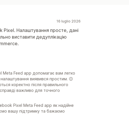
16 luglio 2026
k Pixel. Налаштування просте, дані
льно виставити дедуплікацію
ommerce.
l Meta Feed app допомагає вам легко
с налаштування виявився простим. 😊
ються коректно після правильного
 справді важливо для точного
ook Pixel Meta Feed app як надійне
уємо вашу підтримку та бажаємо