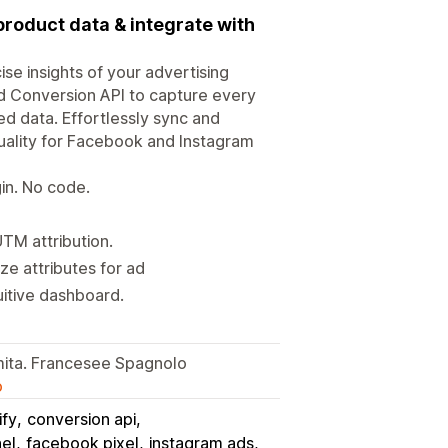
product data & integrate with
e insights of your advertising
d Conversion API to capture every
d data. Effortlessly sync and
ality for Facebook and Instagram
in. No code.
TM attribution.
e attributes for ad
uitive dashboard.
amita. Francesee Spagnolo
o
ify
conversion api
el
facebook pixel
instagram ads