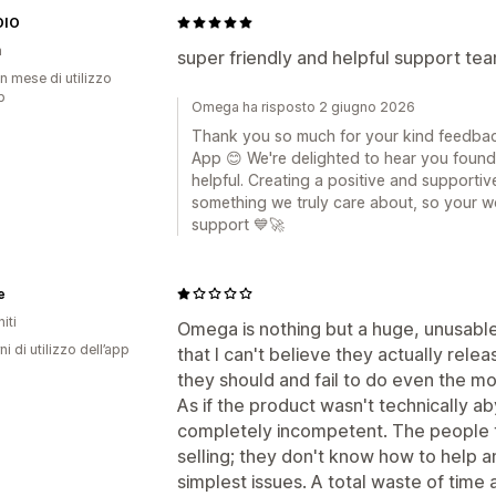
DIO
a
super friendly and helpful support tea
n mese di utilizzo
p
Omega ha risposto 2 giugno 2026
Thank you so much for your kind feedb
App 😊 We're delighted to hear you found
helpful. Creating a positive and supportiv
something we truly care about, so your w
support 💙🚀
e
iti
Omega is nothing but a huge, unusable
ni di utilizzo dell’app
that I can't believe they actually rele
they should and fail to do even the m
As if the product wasn't technically 
completely incompetent. The people t
selling; they don't know how to help a
simplest issues. A total waste of time