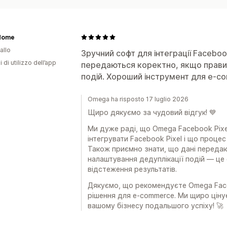
 Home
allo
Зручний софт для інтеграції Faceboo
i di utilizzo dell’app
передаються коректно, якщо прави
подій. Хороший інструмент для e-c
Omega ha risposto 17 luglio 2026
Щиро дякуємо за чудовий відгук! 💙
Ми дуже раді, що Omega Facebook Pixe
інтегрувати Facebook Pixel і що проце
Також приємно знати, що дані переда
налаштування дедуплікації подій — це
відстеження результатів.
Дякуємо, що рекомендуєте Omega Faceb
рішення для e-commerce. Ми щиро цін
вашому бізнесу подальшого успіху! 🚀