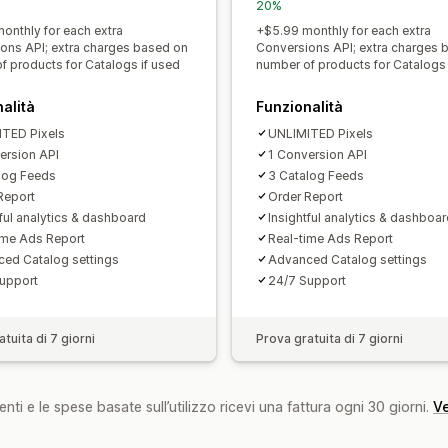
20%
onthly for each extra
+$5.99 monthly for each extra
ons API; extra charges based on
Conversions API; extra charges 
f products for Catalogs if used
number of products for Catalogs 
alità
Funzionalità
TED Pixels
UNLIMITED Pixels
ersion API
1 Conversion API
log Feeds
3 Catalog Feeds
Report
Order Report
tful analytics & dashboard
Insightful analytics & dashboa
ime Ads Report
Real-time Ads Report
ed Catalog settings
Advanced Catalog settings
upport
24/7 Support
tuita di 7 giorni
Prova gratuita di 7 giorni
nti e le spese basate sull’utilizzo ricevi una fattura ogni 30 giorni.
Ve