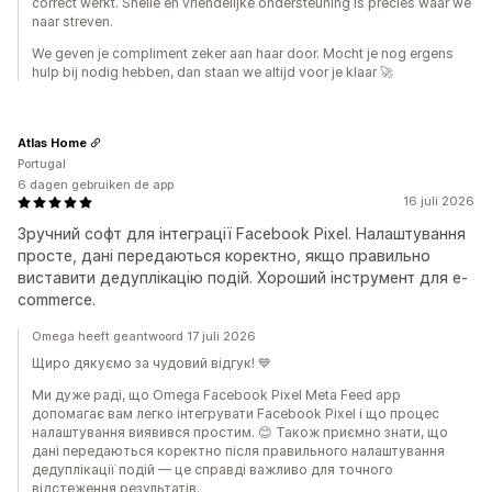
correct werkt. Snelle en vriendelijke ondersteuning is precies waar we
naar streven.
We geven je compliment zeker aan haar door. Mocht je nog ergens
hulp bij nodig hebben, dan staan we altijd voor je klaar 🚀
Atlas Home
Portugal
6 dagen gebruiken de app
16 juli 2026
Зручний софт для інтеграції Facebook Pixel. Налаштування
просте, дані передаються коректно, якщо правильно
виставити дедуплікацію подій. Хороший інструмент для e-
commerce.
Omega heeft geantwoord 17 juli 2026
Щиро дякуємо за чудовий відгук! 💙
Ми дуже раді, що Omega Facebook Pixel Meta Feed app
допомагає вам легко інтегрувати Facebook Pixel і що процес
налаштування виявився простим. 😊 Також приємно знати, що
дані передаються коректно після правильного налаштування
дедуплікації подій — це справді важливо для точного
відстеження результатів.