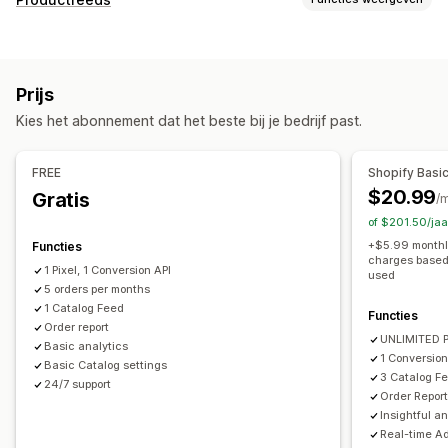
Aangepaste doelgroepen
Apparaat
Aanpassing van feeds
Op basis van evenement
Gedrag
Platform
Retargeting
Kenmerktoewijzing
Metavelden
Aangepaste labels
Campagne beheren
Prijs
Aangepaste regels
Variantsynchronisatie
Social media
Pixelbeheer
Kies het abonnement dat het beste bij je bedrijf past.
Feedbeheer
Prestatie-analytics
Productsynchronisatie
Bulkbewerking
FREE
Shopify Basi
Prestaties volgen
Advertentie-uitgaven
Updates in realtime
Geplande synchronisatie
$20.99
Gratis
/
Betrokkenheidsstatistieken
Doorklikpercentages
Foutvalidatie
Productselectie
Targetspecifieke locaties
of $201.50/ja
Conversietracking
Dashboards
UTM-toewijzing
Voorraadondersteuning
Conversietracking
+$5.99 monthly
Functies
Verkeersbron
charges based 
Feedoptimalisatie
1 Pixel, 1 Conversion API
used
5 orders per months
1 Catalog Feed
Functies
Order report
UNLIMITED P
Basic analytics
1 Conversion
Basic Catalog settings
3 Catalog F
24/7 support
Order Repor
Insightful a
Real-time A