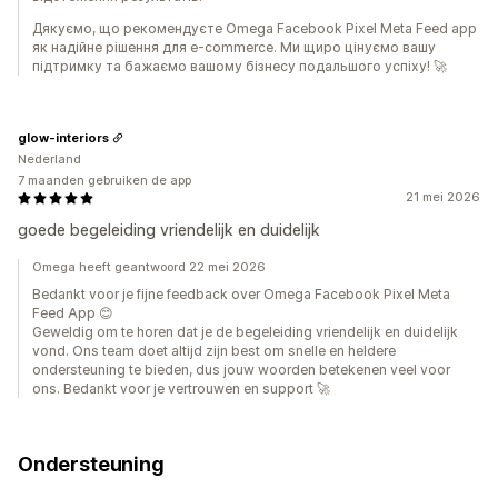
Дякуємо, що рекомендуєте Omega Facebook Pixel Meta Feed app
як надійне рішення для e-commerce. Ми щиро цінуємо вашу
підтримку та бажаємо вашому бізнесу подальшого успіху! 🚀
glow-interiors
Nederland
7 maanden gebruiken de app
21 mei 2026
goede begeleiding vriendelijk en duidelijk
Omega heeft geantwoord 22 mei 2026
Bedankt voor je fijne feedback over Omega Facebook Pixel Meta
Feed App 😊
Geweldig om te horen dat je de begeleiding vriendelijk en duidelijk
vond. Ons team doet altijd zijn best om snelle en heldere
ondersteuning te bieden, dus jouw woorden betekenen veel voor
ons. Bedankt voor je vertrouwen en support 🚀
Ondersteuning