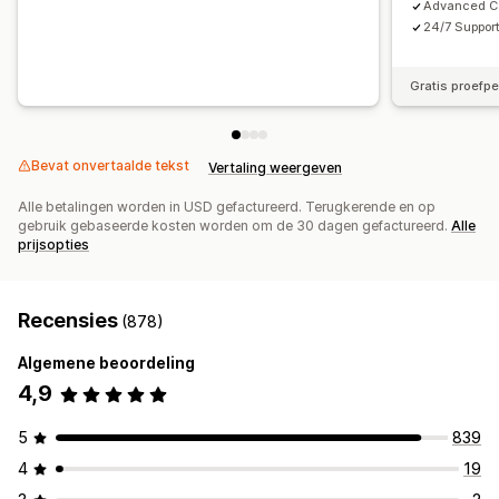
Advanced Ca
24/7 Suppor
Gratis proefp
Bevat onvertaalde tekst
Vertaling weergeven
Alle betalingen worden in USD gefactureerd. Terugkerende en op
gebruik gebaseerde kosten worden om de 30 dagen gefactureerd.
Alle
prijsopties
Recensies
(878)
Algemene beoordeling
4,9
5
839
4
19