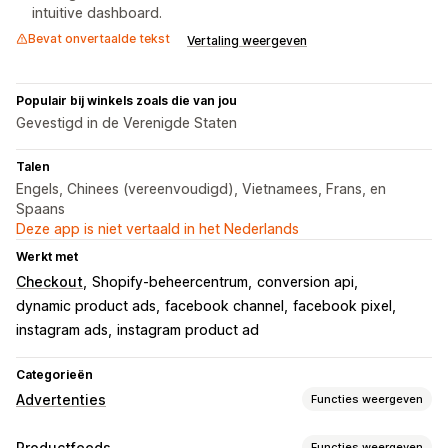
intuitive dashboard.
Bevat onvertaalde tekst
Vertaling weergeven
Populair bij winkels zoals die van jou
Gevestigd in de Verenigde Staten
Talen
Engels, Chinees (vereenvoudigd), Vietnamees, Frans, en
Spaans
Deze app is niet vertaald in het Nederlands
Werkt met
Checkout
Shopify-beheercentrum
conversion api
dynamic product ads
facebook channel
facebook pixel
instagram ads
instagram product ad
Categorieën
Advertenties
Functies weergeven
Targeting
Productfeeds
Functies weergeven