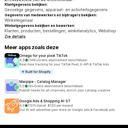
Klantgegevens bekijken:
Gevoelige gegevens, apparaat- en activiteitsgegevens
Gegevens van medewerkers en bijdragers bekijken:
Winkeleigenaar
Winkelgegevens bekijken en bewerken:
Klanten, producten, bestellingen, winkelanalytics, Webshop
Zie details
Meer apps zoals deze
Omega for your pixel TikTok
van 5 sterren
4,9
(146)
•
Gratis abonnement beschikbaar
146 recensies in totaal
Real-time tracking for your TikTok Pixel, E-API & TikTok Ads
Built for Shopify
Marpipe ‑ Catalog Manager
van 5 sterren
5,0
(6)
•
Gratis abonnement beschikbaar
6 recensies in totaal
Publish feeds for all channels, enrich your catalog creative
Google Ads & Shopping AI: ST
van 5 sterren
4,5
(137)
•
Vanaf $120 per maand
137 recensies in totaal
Our AI will advertise your store on Google ads & Facebook ads