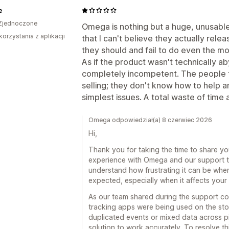
e
Zjednoczone
Omega is nothing but a huge, unusable
korzystania z aplikacji
that I can't believe they actually rele
they should and fail to do even the m
As if the product wasn't technically 
completely incompetent. The people t
selling; they don't know how to help a
simplest issues. A total waste of time
Omega odpowiedział(a) 8 czerwiec 2026
Hi,
Thank you for taking the time to share yo
experience with Omega and our support t
understand how frustrating it can be whe
expected, especially when it affects your 
As our team shared during the support con
tracking apps were being used on the stor
duplicated events or mixed data across pix
solution to work accurately. To resolve 