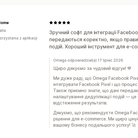
 Home
alia
Зручний софт для інтеграції Faceboo
orzystania z aplikacji
передаються коректно, якщо прави
подій. Хороший інструмент для e-c
Omega odpowiedział(a) 17 lipiec 2026
Щиро дякуємо за чудовий відгук! 💙
Ми дуже раді, що Omega Facebook Pixe
інтегрувати Facebook Pixel і що проце
Також приємно знати, що дані переда
налаштування дедуплікації подій — це
відстеження результатів.
Дякуємо, що рекомендуєте Omega Faceb
рішення для e-commerce. Ми щиро цін
вашому бізнесу подальшого успіху! 🚀