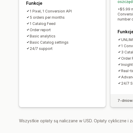
oszczęd
Funkcje
+$5.99 m
1 Pixel, 1 Conversion API
Conversi
5 orders per months
number o
1 Catalog Feed
Order report
Funkcj
Basic analytics
UNLIMI
Basic Catalog settings
1 Conv
24/7 support
3 Cata
Order 
Insigh
Real-t
Advanc
24/7 S
7-dniow
Wszystkie opłaty są naliczane w USD. Opłaty cykliczne i 