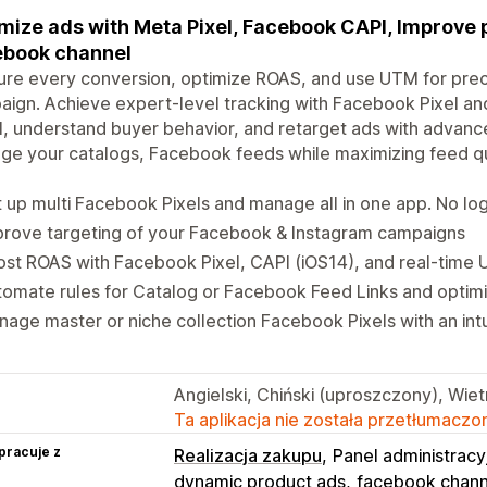
mize ads with Meta Pixel, Facebook CAPI, Improve 
ebook channel
re every conversion, optimize ROAS, and use UTM for precis
ign. Achieve expert-level tracking with Facebook Pixel an
l, understand buyer behavior, and retarget ads with advance
e your catalogs, Facebook feeds while maximizing feed qu
 up multi Facebook Pixels and manage all in one app. No log
prove targeting of your Facebook & Instagram campaigns
st ROAS with Facebook Pixel, CAPI (iOS14), and real-time U
omate rules for Catalog or Facebook Feed Links and optimiz
age master or niche collection Facebook Pixels with an int
Angielski, Chiński (uproszczony), Wiet
Ta aplikacja nie została przetłumaczon
pracuje z
Realizacja zakupu
Panel administracy
dynamic product ads
facebook chann