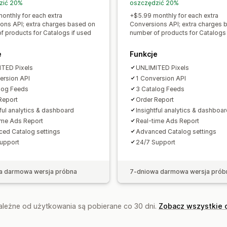
zić 20%
oszczędzić 20%
onthly for each extra
+$5.99 monthly for each extra
ons API; extra charges based on
Conversions API; extra charges 
f products for Catalogs if used
number of products for Catalogs 
e
Funkcje
TED Pixels
UNLIMITED Pixels
ersion API
1 Conversion API
log Feeds
3 Catalog Feeds
Report
Order Report
tful analytics & dashboard
Insightful analytics & dashboa
ime Ads Report
Real-time Ads Report
ed Catalog settings
Advanced Catalog settings
upport
24/7 Support
a darmowa wersja próbna
7-dniowa darmowa wersja prób
zależne od użytkowania są pobierane co 30 dni.
Zobacz wszystkie 