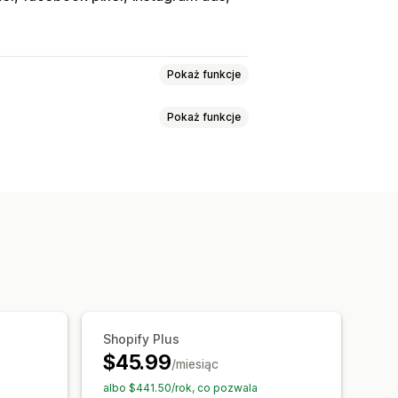
Pokaż funkcje
Pokaż funkcje
ządzenie
Oparte na wydarzeniu
nie
standardowe etykiety
ja wariantów
e sklepem
rcza
klamę
Wskaźniki zaangażowania
planowana synchronizacja
konwersji
Pulpity
Atrybucja UTM
u
up docelowych
Obsługa zapasów
Shopify Plus
$45.99
liku produktowego
/miesiąc
albo $441.50/rok, co pozwala