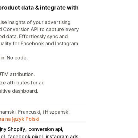
product data & integrate with
e insights of your advertising
d Conversion API to capture every
d data. Effortlessly sync and
ality for Facebook and Instagram
in. No code.
TM attribution.
e attributes for ad
uitive dashboard.
namski, Francuski, i Hiszpański
a na język Polski
jny Shopify
conversion api
el
facebook pixel
instagram ads