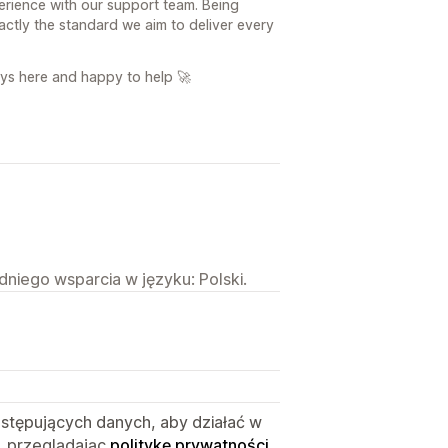
perience with our support team. Being
xactly the standard we aim to deliver every
ays here and happy to help 🚀
niego wsparcia w języku: Polski.
astępujących danych, aby działać w
, przeglądając
politykę prywatności