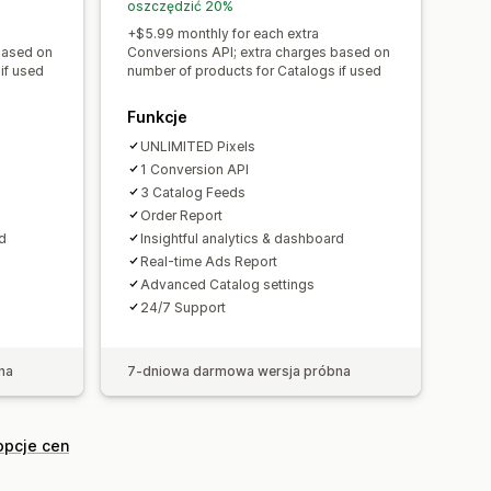
oszczędzić 20%
+$5.99 monthly for each extra
based on
Conversions API; extra charges based on
if used
number of products for Catalogs if used
Funkcje
UNLIMITED Pixels
1 Conversion API
3 Catalog Feeds
Order Report
rd
Insightful analytics & dashboard
Real-time Ads Report
Advanced Catalog settings
24/7 Support
na
7-dniowa darmowa wersja próbna
opcje cen