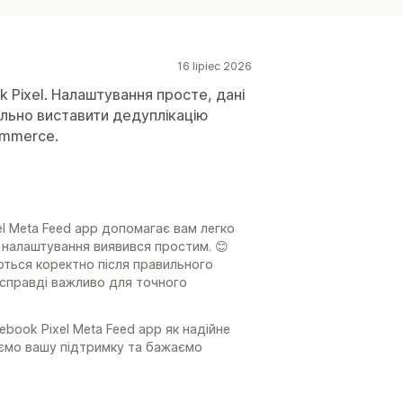
16 lipiec 2026
k Pixel. Налаштування просте, дані
льно виставити дедуплікацію
ommerce.
l Meta Feed app допомагає вам легко
с налаштування виявився простим. 😊
ються коректно після правильного
 справді важливо для точного
ook Pixel Meta Feed app як надійне
уємо вашу підтримку та бажаємо