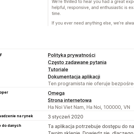
We’re thrilled to hear you had a great ex
helpful, responsive, and enthusiastic is e
time.
If you ever need anything else, we’re alw
y
Polityka prywatności
Często zadawane pytania
Tutoriale
Dokumentacja aplikacji
Ten programista nie oferuje bezpośred
oper
Omega
Strona internetowa
Ha Noi Viet Nam, Ha Noi, 100000, VN
adzenie na rynek
3 styczeń 2020
p do danych
Ta aplikacja potrzebuje dostępu do n
Twoim sklepie. Dowiedz się, dlaczego