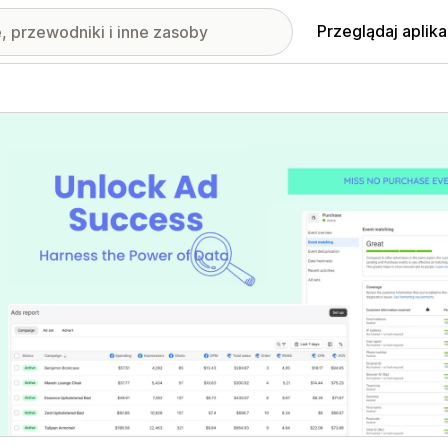
Przeglądaj aplika
nione obrazy w galerii