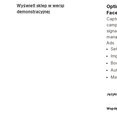
Wyświetl sklep w wersji
Opti
demonstracyjnej
Fac
Captu
campa
signa
manag
Ads
Set
Im
Boo
Aut
Man
Języki
Współ