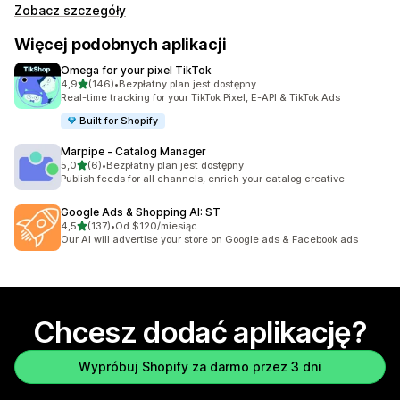
Zobacz szczegóły
Więcej podobnych aplikacji
Omega for your pixel TikTok
na 5 gwiazdek
4,9
(146)
•
Bezpłatny plan jest dostępny
Łączna liczba recenzji: 146
Real-time tracking for your TikTok Pixel, E-API & TikTok Ads
Built for Shopify
Marpipe ‑ Catalog Manager
na 5 gwiazdek
5,0
(6)
•
Bezpłatny plan jest dostępny
Łączna liczba recenzji: 6
Publish feeds for all channels, enrich your catalog creative
Google Ads & Shopping AI: ST
na 5 gwiazdek
4,5
(137)
•
Od $120/miesiąc
Łączna liczba recenzji: 137
Our AI will advertise your store on Google ads & Facebook ads
Chcesz dodać aplikację?
Wypróbuj Shopify za darmo przez 3 dni