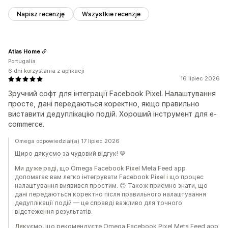
Napisz recenzję
Wszystkie recenzje
Atlas Home
Portugalia
6 dni korzystania z aplikacji
16 lipiec 2026
Зручний софт для інтеграції Facebook Pixel. Налаштування
просте, дані передаються коректно, якщо правильно
виставити дедуплікацію подій. Хороший інструмент для e-
commerce.
Omega odpowiedział(a) 17 lipiec 2026
Щиро дякуємо за чудовий відгук! 💙
Ми дуже раді, що Omega Facebook Pixel Meta Feed app
допомагає вам легко інтегрувати Facebook Pixel і що процес
налаштування виявився простим. 😊 Також приємно знати, що
дані передаються коректно після правильного налаштування
дедуплікації подій — це справді важливо для точного
відстеження результатів.
Дякуємо, що рекомендуєте Omega Facebook Pixel Meta Feed app