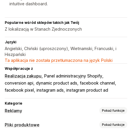
intuitive dashboard.
Popularne wśród sklepów takich jak Twój
Z lokalizacją w Stanach Zjednoczonych
Języki
Angielski, Chiński (uproszczony), Wietnamski, Francuski, i
Hiszpański
Ta aplikacja nie została przetłumaczona na język Polski
Współpracuje z
Realizacja zakupu
Panel administracyjny Shopify
conversion api
dynamic product ads
facebook channel
facebook pixel
instagram ads
instagram product ad
Kategorie
Reklamy
Pokaż funkcje
Targetowanie
Pliki produktowe
Pokaż funkcje
Niestandardowe grupy odbiorców
Urządzenie