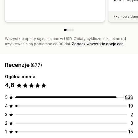
24/7 Suppor
7-dniowa dar
Wszystkie opłaty są naliczane w USD. Opłaty cykliczne i zależne od
użytkowania są pobierane co 30 dni.
Zobacz wszystkie opcje cen
Recenzje
(877)
Ogólna ocena
4,8
5
838
4
19
3
2
2
3
1
15