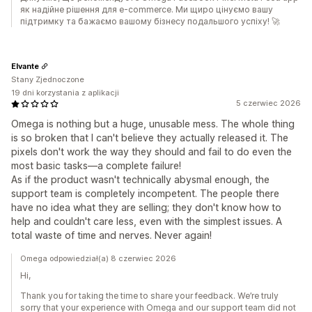
як надійне рішення для e-commerce. Ми щиро цінуємо вашу
підтримку та бажаємо вашому бізнесу подальшого успіху! 🚀
Elvante
Stany Zjednoczone
19 dni korzystania z aplikacji
5 czerwiec 2026
Omega is nothing but a huge, unusable mess. The whole thing
is so broken that I can't believe they actually released it. The
pixels don't work the way they should and fail to do even the
most basic tasks—a complete failure!
As if the product wasn't technically abysmal enough, the
support team is completely incompetent. The people there
have no idea what they are selling; they don't know how to
help and couldn't care less, even with the simplest issues. A
total waste of time and nerves. Never again!
Omega odpowiedział(a) 8 czerwiec 2026
Hi,
Thank you for taking the time to share your feedback. We’re truly
sorry that your experience with Omega and our support team did not