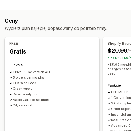
Dostosowanie koszyka
Oparte na wydarzeniu
Zachowanie
Platforma
Mapowanie atrybutów
Metapola
Retargetowanie
Ceny
Niestandardowe etykiety
Reguły niestandardowe
Zarządzanie kampanią
Wybierz plan najlepiej dopasowany do potrzeb firmy.
Synchronizacja wariantów
Media społecznościowe
Zarządzanie sklepem
Zarządzanie plikami produktowymi
FREE
Shopify Basi
Analizy wydajności
Synchronizacja produktu
Edycja zbiorcza
$20.99
Gratis
/
Śledzenie wydajności
Wydatki na reklamę
Śledzenie w czasie rzeczywistym
albo $201.50/
Wskaźniki zaangażowania
Współczynniki klikalności
Zaplanowana synchronizacja
Sprawdzanie błędów
+$5.99 monthly
Funkcje
Śledzenie konwersji
Pulpity
Atrybucja UTM
Źródło ruchu
charges based 
Wybór produktu
1 Pixel, 1 Conversion API
used
Pliki produktowe dostosowane do grup docelowych
5 orders per months
1 Catalog Feed
Obsługa zapasów
Śledzenie konwersji
Funkcje
Order report
UNLIMITED P
Optymalizacja pliku produktowego
Basic analytics
1 Conversion
Basic Catalog settings
3 Catalog F
24/7 support
Order Repor
Insightful a
Real-time A
Advanced Ca