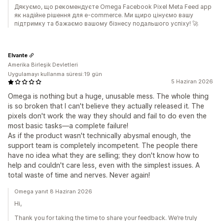
Дякуємо, що рекомендуєте Omega Facebook Pixel Meta Feed app
як надійне рішення для e-commerce. Ми щиро цінуємо вашу
підтримку та бажаємо вашому бізнесу подальшого успіху! 🚀
Elvante
Amerika Birleşik Devletleri
Uygulamayı kullanma süresi:19 gün
5 Haziran 2026
Omega is nothing but a huge, unusable mess. The whole thing
is so broken that I can't believe they actually released it. The
pixels don't work the way they should and fail to do even the
most basic tasks—a complete failure!
As if the product wasn't technically abysmal enough, the
support team is completely incompetent. The people there
have no idea what they are selling; they don't know how to
help and couldn't care less, even with the simplest issues. A
total waste of time and nerves. Never again!
Omega yanıt 8 Haziran 2026
Hi,
Thank you for taking the time to share your feedback. We’re truly