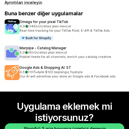
Ayrıntıları inceleyin
Buna benzer diğer uygulamalar
Omega for your pixel TikTok
5 yıldız üzerinden
4,9
(146)
•
Ücretsiz plan mevcut
toplam 146 değerlendirme
Real-time tracking for your TikTok Pixel, E-API & TikTok Ads
Built for Shopify
Marpipe ‑ Catalog Manager
5 yıldız üzerinden
5,0
(6)
•
Ücretsiz plan mevcut
toplam 6 değerlendirme
Publish feeds for all channels, enrich your catalog creative
Google Ads & Shopping AI: ST
5 yıldız üzerinden
4,5
(137)
•
Aylık $120 başlangıç fiyatıyla
toplam 137 değerlendirme
Our AI will advertise your store on Google ads & Facebook ads
Uygulama eklemek mi
istiyorsunuz?
Shopify'ı 3 gün boyunca ücretsiz deneyin