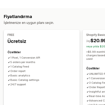
Akış özelleştirme
Yeniden hedefleme
Öz nitelik haritalama
Meta alanlar
Özel etiketler
Kampanya yönetimi
Fiyatlandırma
Özel kurallar
Varyasyon senkronizasyonu
Sosyal medya
Piksel yönetimi
İşletmenize en uygun planı seçin.
Akış yönetimi
Performans analizleri
Ürün senkronizasyonu
Toplu düzenleme
FREE
Shopify Basi
Performans takibi
Reklam harcaması
Etkileşim ölçümleri
Gerçek zamanlı güncellemeler
$20.9
Ücretsiz
/ay
Tıklama oranı
Dönüşüm izleme
Kontrol panelleri
Zamanlanmış senkronizasyon
Hata doğrulaması
veya yılda $20
UTM öz nitelikleri
Trafik kaynakları
Ürün seçimi
Kitleye özgü akışlar
Envanter desteği
+$5.99 monthly
Özellikler
charges based 
Dönüşüm izleme
Akış optimizasyonu
1 Pixel, 1 Conversion API
used
5 orders per months
1 Catalog Feed
Özellikler
Order report
UNLIMITED P
Basic analytics
1 Conversion
Basic Catalog settings
3 Catalog F
24/7 support
Order Repor
Insightful a
Real-time A
Advanced Ca