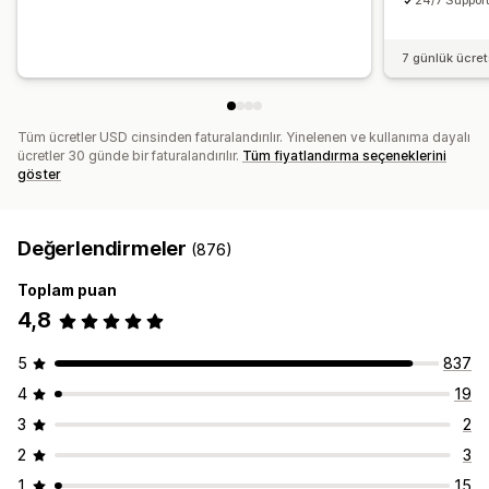
24/7 Suppor
7 günlük ücre
Tüm ücretler USD cinsinden faturalandırılır. Yinelenen ve kullanıma dayalı
ücretler 30 günde bir faturalandırılır.
Tüm fiyatlandırma seçeneklerini
göster
Değerlendirmeler
(876)
Toplam puan
4,8
5
837
4
19
3
2
2
3
1
15