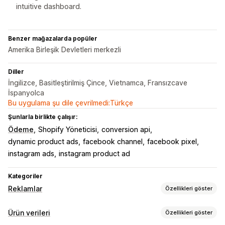
intuitive dashboard.
Benzer mağazalarda popüler
Amerika Birleşik Devletleri merkezli
Diller
İngilizce, Basitleştirilmiş Çince, Vietnamca, Fransızcave
İspanyolca
Bu uygulama şu dile çevrilmedi:Türkçe
Şunlarla birlikte çalışır:
Ödeme
Shopify Yöneticisi
conversion api
dynamic product ads
facebook channel
facebook pixel
instagram ads
instagram product ad
Kategoriler
Reklamlar
Özellikleri göster
Hedefleme
Ürün verileri
Özellikleri göster
Özel kitleler
Cihaz
Etkinlik bazında
Davranış
Platform