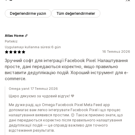
Değerlendirme yazın
Tüm değerlendirmeler
Atlas Home
Portekiz
Uygulamayı kullanma süresi:6 gün
16 Temmuz 2026
Зручний софт для інтеграції Facebook Pixel. Налаштування
просте, дані передаються коректно, якщо правильно
виставити дедуплікацію подій. Хороший інструмент для e-
commerce.
Omega yanıt 17 Temmuz 2026
Щиро дякуємо за чудовий відгук! 💙
Ми дуже раді, що Omega Facebook Pixel Meta Feed app
допомагає вам легко інтегрувати Facebook Pixel і що процес
налаштування виявився простим. 😊 Також приємно знати, що
дані передаються коректно після правильного налаштування
дедуплікації подій — це справді важливо для точного
відстеження результатів.