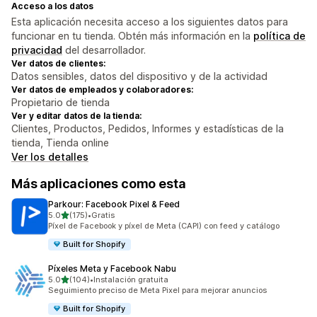
Acceso a los datos
Esta aplicación necesita acceso a los siguientes datos para
funcionar en tu tienda. Obtén más información en la
política de
privacidad
del desarrollador.
Ver datos de clientes:
Datos sensibles, datos del dispositivo y de la actividad
Ver datos de empleados y colaboradores:
Propietario de tienda
Ver y editar datos de la tienda:
Clientes, Productos, Pedidos, Informes y estadísticas de la
tienda, Tienda online
Ver los detalles
Más aplicaciones como esta
Parkour: Facebook Pixel & Feed
de 5 estrellas
5.0
(175)
•
Gratis
175 reseñas en total
Píxel de Facebook y píxel de Meta (CAPI) con feed y catálogo
Built for Shopify
Píxeles Meta y Facebook Nabu
de 5 estrellas
5.0
(104)
•
Instalación gratuita
104 reseñas en total
Seguimiento preciso de Meta Pixel para mejorar anuncios
Built for Shopify