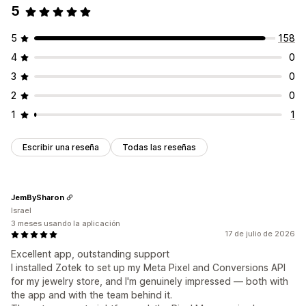
5
5
158
4
0
3
0
2
0
1
1
Escribir una reseña
Todas las reseñas
JemBySharon
Israel
3 meses usando la aplicación
17 de julio de 2026
Excellent app, outstanding support
I installed Zotek to set up my Meta Pixel and Conversions API
for my jewelry store, and I'm genuinely impressed — both with
the app and with the team behind it.