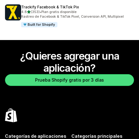
Trackify Facebook & TikTok Pix
de 5 estrellas
4.8
(353)
•
Plan gratis disponible
353 reseñas en total
Rastreo de Facebook & TikTok Pixel, Conversion API, Multipixel
Built for Shopify
¿Quieres agregar una
aplicación?
Prueba Shopify gratis por 3 días
Categorías de aplicaciones
Categorías principales