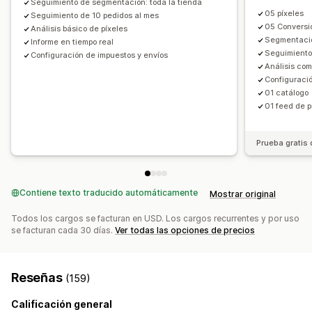
Seguimiento de segmentación: toda la tienda
05 píxeles
Paneles de control personalizados
Seguimiento de 10 pedidos al mes
05 Conversi
Análisis básico de píxeles
Informes personalizados
Exportación de datos
Segmentació
Informe en tiempo real
Análisis históricos
Cumplimiento con RGPD
Seguimiento
Configuración de impuestos y envíos
Análisis com
Configuraci
01 catálogo
01 feed de p
Prueba gratis 
Contiene texto traducido automáticamente
Mostrar original
Todos los cargos se facturan en USD. Los cargos recurrentes y por uso
se facturan cada 30 días.
Ver todas las opciones de precios
Reseñas
(159)
Calificación general