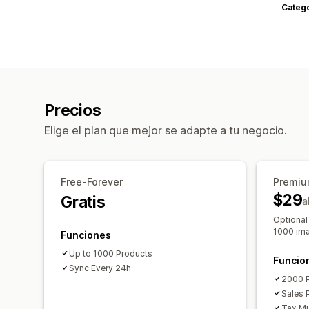
Categ
Precios
Elige el plan que mejor se adapte a tu negocio.
Free-Forever
Premiu
$29
Gratis
a
Optional
1000 im
Funciones
Up to 1000 Products
Funcio
Sync Every 24h
2000 
Sales 
Tax Mul