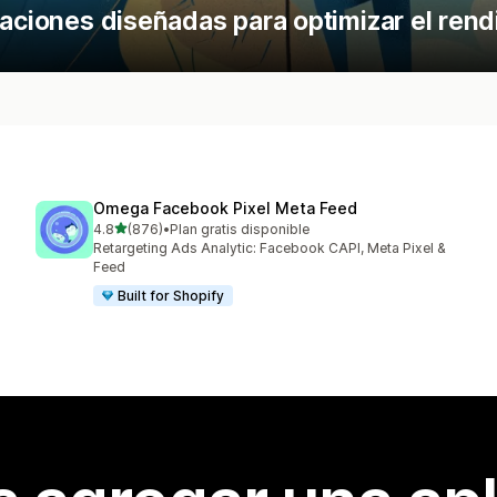
caciones diseñadas para optimizar el ren
Omega Facebook Pixel Meta Feed
de 5 estrellas
4.8
(876)
•
Plan gratis disponible
876 reseñas en total
Retargeting Ads Analytic: Facebook CAPI, Meta Pixel &
Feed
Built for Shopify