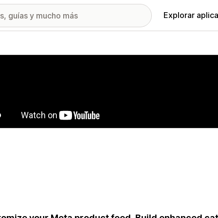
Explorar aplic
ía de imágenes destacadas
omize your Meta product feed. Build enhanced ca