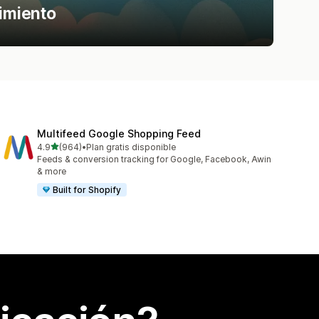
dimiento
Multifeed Google Shopping Feed
de 5 estrellas
4.9
(964)
•
Plan gratis disponible
964 reseñas en total
Feeds & conversion tracking for Google, Facebook, Awin
& more
Built for Shopify