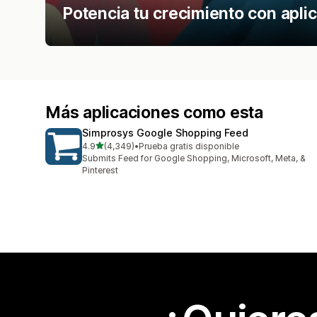
Potencia tu crecimiento con apli
Más aplicaciones como esta
Simprosys Google Shopping Feed
de 5 estrellas
4.9
(4,349)
•
Prueba gratis disponible
4349 reseñas en total
Submits Feed for Google Shopping, Microsoft, Meta, &
Pinterest