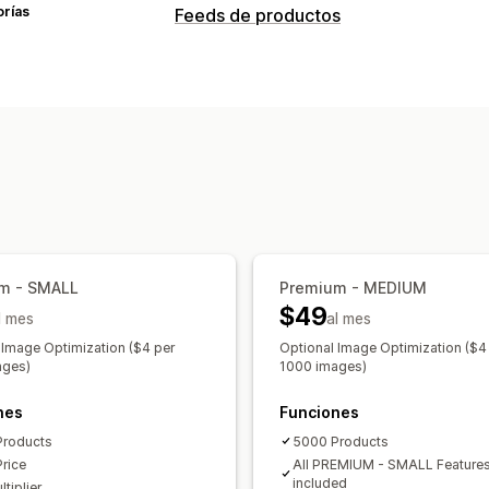
orías
Feeds de productos
Personalización de feed
Filtros de atributos
Mapeo de atribut
Fórmulas personalizadas
Etiquetas p
Reglas personalizadas
Inventario loc
Múltiples monedas
Múltiples idiomas
Segmentación de colecciones
Gestión de feed
Sincronización de productos
Edición
m - SMALL
Premium - MEDIUM
$49
Actualizaciones en tiempo real
Sincr
l mes
al mes
Validación de errores
Selección de p
 Image Optimization ($4 per
Optional Image Optimization ($4
ages)
1000 images)
Optimización de feed
Múltiples form
nes
Funciones
Products
5000 Products
Price
All PREMIUM - SMALL Feature
included
tiplier