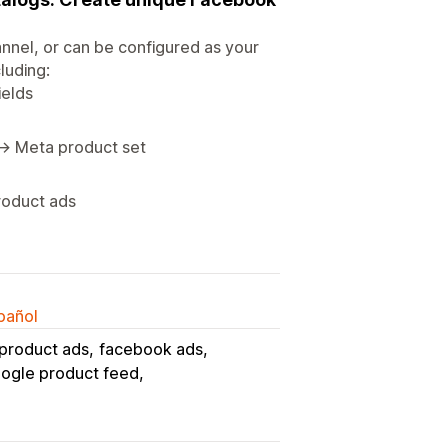
nnel, or can be configured as your
luding:
ields
 → Meta product set
roduct ads
spañol
product ads
facebook ads
ogle product feed