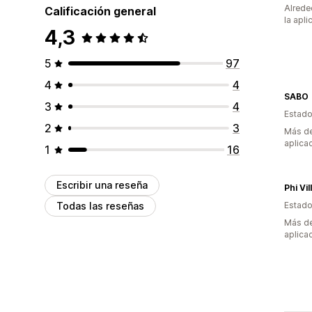
Alrede
Calificación general
la apli
4,3
5
97
4
4
SABO
3
4
Estado
2
3
Más de
aplica
1
16
Escribir una reseña
Phi Vil
Todas las reseñas
Estado
Más de
aplica