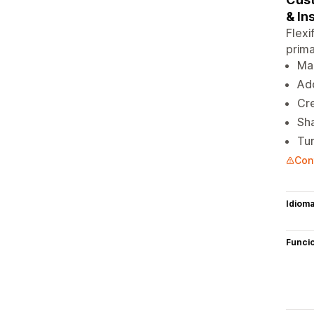
& In
Flexi
prima
Man
Add
Cre
Sha
Tur
Cont
Idiom
Funci