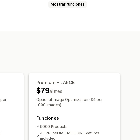
Mostrar funciones
os
Metacampos
ersonalizadas
al
Feeds localizados
Sincronización de variantes
 masiva
Premium - LARGE
$79
onización programada
al mes
roductos
Gestión de GTIN
 per
Optional Image Optimization ($4 per
1000 images)
atos
Funciones
9000 Products
s
All PREMIUM - MEDIUM Features
included