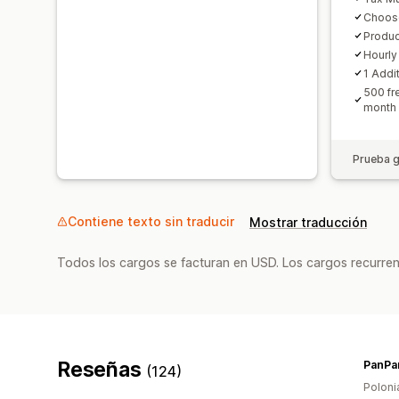
Choos
Produ
Hourly
1 Addi
500 fr
month
Prueba g
Contiene texto sin traducir
Mostrar traducción
Todos los cargos se facturan en USD. Los cargos recurren
Reseñas
PanPa
(124)
Poloni