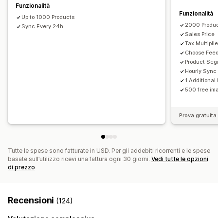
Sincronizzazione dei prodotti
Modifica in blocco
Funzionalità
Funzionalità
Aggiornamenti in tempo reale
Up to 1000 Products
2000 Produ
Sincronizzazione programmata
Sync Every 24h
Convalida degli errori
Sales Price
Selezione dei prodotti
Gestione dei GTIN
Tax Multiplie
Ottimizzazione del feed
Multiformato
Choose Fee
Product Se
Hourly Sync
1 Additiona
500 free ima
Prova gratuita 
Tutte le spese sono fatturate in USD. Per gli addebiti ricorrenti e le spese
basate sull’utilizzo ricevi una fattura ogni 30 giorni.
Vedi tutte le opzioni
di prezzo
Recensioni
(124)