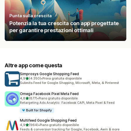
Punta sulla crescita
Potenzia la tua crescita con app progettate
per garantire prestazioni ottimali
Altre app come questa
Simprosys Google Shopping Feed
stelle su 5
4,9
(4.350)
•
Prova gratuita disponibile
4350 recensioni totali
Submits Feed for Google Shopping, Microsoft, Meta, & Pinterest
Omega Facebook Pixel Meta Feed
stelle su 5
4,8
(877)
•
Piano gratuito disponibile
877 recensioni totali
Retargeting Ads Analytic: Facebook CAPI, Meta Pixel & Feed
Built for Shopify
Multifeed Google Shopping Feed
stelle su 5
4,9
(964)
•
Piano gratuito disponibile
964 recensioni totali
Feeds & conversion tracking for Google, Facebook, Awin & more