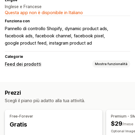
Inglese e Francese
Questa app non è disponibile in Italiano
Funziona con
Pannello di controllo Shopify
dynamic product ads
facebook ads
facebook channel
facebook pixel
google product feed
instagram product ad
Categorie
Feed dei prodotti
Mostra funzionalità
Personalizzazione del feed
Filtri degli attributi
Mappatura degli attributi
Metafield
Prezzi
Formule personalizzate
Etichette personalizzate
Scegli il piano più adatto alla tua attività.
Regole personalizzate
Scorte locali
Feed localizzati
Multivaluta
Multilingua
Sincronizzazione delle varianti
Free-Forever
Premium - S
Targeting delle collezioni
$29
Gratis
/mese
Gestione del feed
Optional Image