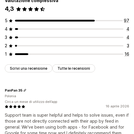
Valutazione complessiva
4,3
5
97
4
4
3
4
2
3
1
16
Scrivi una recensione
Tutte le recensioni
PanPan 35
Polonia
Circa un mese di utilizzo dell’app
16 aprile 2026
Support team is super helpful and helps to solve issues, even if
those are not directly connected with their app by feed in
general. We've been using both apps - for Facebook and for
Google for some time now and I definitely recommend them