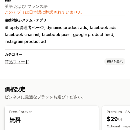
英語 および フランス語
このアプリは日本語に翻訳されていません
連携対象システム・アプリ
Shopify管理者ページ
dynamic product ads
facebook ads
facebook channel
facebook pixel
google product feed
instagram product ad
カテゴリー
商品フィード
機能を表示
フィードのカスタマイズ
属性の絞り込み
属性マッピング
メタフィールド
カスタム数式
価格設定
カスタムラベル
カスタムルール
ローカル在庫
ビジネスに最適なプランをお選びください。
ローカライズされたフィード
複数通貨
複数言語
バリエーションの同期
コレクションターゲティング
Free-Forever
Premium - S
フィード管理
$29
無料
/月
商品の同期
一括編集
リアルタイム更新
Optional Image