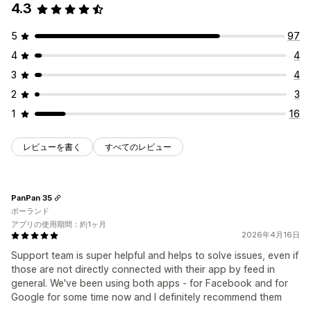
4.3
5
97
4
4
3
4
2
3
1
16
レビューを書く
すべてのレビュー
PanPan 35
ポーランド
アプリの使用期間：約1ヶ月
2026年4月16日
Support team is super helpful and helps to solve issues, even if
those are not directly connected with their app by feed in
general. We've been using both apps - for Facebook and for
Google for some time now and I definitely recommend them