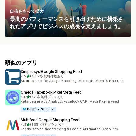
自信をもって拡大
最高のパフォーマンスを引き出すために構築さ
れたアプリでビジネスの成長を支えましょう。
類似のアプリ
Simprosys Google Shopping Feed
5つ星中
4.9
(4,352)
•
無料体験あり
合計レビュー数：4352件
Submits Feed for Google Shopping, Microsoft, Meta, & Pinterest
Omega Facebook Pixel Meta Feed
5つ星中
4.9
(878)
•
無料プランあり
合計レビュー数：878件
Retargeting Ads Analytic: Facebook CAPI, Meta Pixel & Feed
Built for Shopify
Multifeed Google Shopping Feed
5つ星中
4.9
(965)
•
無料プランあり
合計レビュー数：965件
Feeds, server-side tracking & Google Automated Discounts