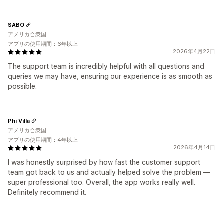
SABO
アメリカ合衆国
アプリの使用期間：6年以上
2026年4月22日
The support team is incredibly helpful with all questions and
queries we may have, ensuring our experience is as smooth as
possible.
Phi Villa
アメリカ合衆国
アプリの使用期間：4年以上
2026年4月14日
I was honestly surprised by how fast the customer support
team got back to us and actually helped solve the problem —
super professional too. Overall, the app works really well.
Definitely recommend it.