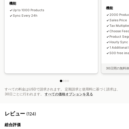
スケジュールによる同期
エラーの検証
商品セレクション
機能
機能
GTIN管理
フィードの最適化
複数形式
Up to 1000 Products
2000 Produ
Sync Every 24h
Sales Price
Tax Multiplie
Choose Fee
Product Se
Hourly Sync
1 Additiona
500 free ima
30日間の無料
すべての料金はUSDで請求されます。 定期請求と使用料に基づく請求は、
30日ごとに行われます。
すべての価格オプションを見る
レビュー
(124)
総合評価