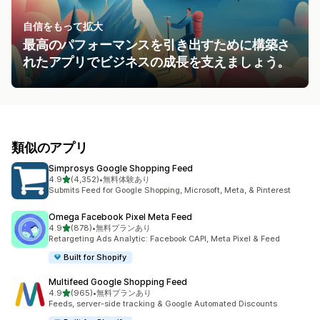
自信をもって拡大
最高のパフォーマンスを引き出すために構築さ
れたアプリでビジネスの成長を支えましょう。
類似のアプリ
Simprosys Google Shopping Feed
5つ星中
4.9
(4,352)
•
無料体験あり
合計レビュー数：4352件
Submits Feed for Google Shopping, Microsoft, Meta, & Pinterest
Omega Facebook Pixel Meta Feed
5つ星中
4.9
(878)
•
無料プランあり
合計レビュー数：878件
Retargeting Ads Analytic: Facebook CAPI, Meta Pixel & Feed
Built for Shopify
Multifeed Google Shopping Feed
5つ星中
4.9
(965)
•
無料プランあり
合計レビュー数：965件
Feeds, server-side tracking & Google Automated Discounts