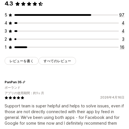
4.3
5
97
4
4
3
4
2
3
1
16
レビューを書く
すべてのレビュー
PanPan 35
ポーランド
アプリの使用期間：約1ヶ月
2026年4月16日
Support team is super helpful and helps to solve issues, even if
those are not directly connected with their app by feed in
general. We've been using both apps - for Facebook and for
Google for some time now and I definitely recommend them