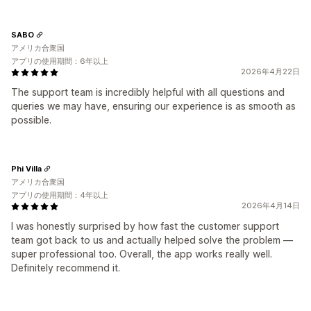
SABO
アメリカ合衆国
アプリの使用期間：6年以上
2026年4月22日
The support team is incredibly helpful with all questions and
queries we may have, ensuring our experience is as smooth as
possible.
Phi Villa
アメリカ合衆国
アプリの使用期間：4年以上
2026年4月14日
I was honestly surprised by how fast the customer support
team got back to us and actually helped solve the problem —
super professional too. Overall, the app works really well.
Definitely recommend it.