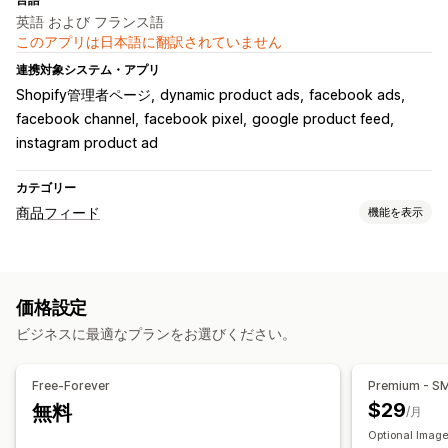
英語 および フランス語
このアプリは日本語に翻訳されていません
連携対象システム・アプリ
Shopify管理者ページ
dynamic product ads
facebook ads
facebook channel
facebook pixel
google product feed
instagram product ad
カテゴリー
商品フィード
機能を表示
フィードのカスタマイズ
属性の絞り込み
属性マッピング
メタフィールド
カスタム数式
価格設定
カスタムラベル
カスタムルール
ローカル在庫
ビジネスに最適なプランをお選びください。
ローカライズされたフィード
複数通貨
複数言語
バリエーションの同期
コレクションターゲティング
Free-Forever
Premium - S
フィード管理
$29
無料
/月
商品の同期
一括編集
リアルタイム更新
Optional Image