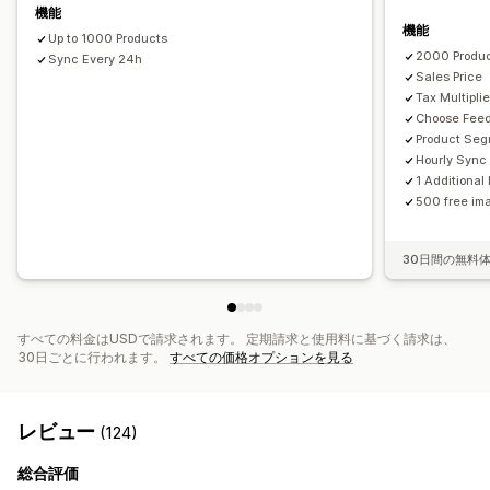
スケジュールによる同期
エラーの検証
商品セレクション
機能
機能
GTIN管理
フィードの最適化
複数形式
Up to 1000 Products
2000 Produ
Sync Every 24h
Sales Price
Tax Multiplie
Choose Fee
Product Se
Hourly Sync
1 Additiona
500 free ima
30日間の無料
すべての料金はUSDで請求されます。 定期請求と使用料に基づく請求は、
30日ごとに行われます。
すべての価格オプションを見る
レビュー
(124)
総合評価