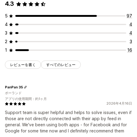
4.3
5
97
4
4
3
4
2
3
1
16
レビューを書く
すべてのレビュー
PanPan 35
ポーランド
アプリの使用期間：約1ヶ月
2026年4月16日
Support team is super helpful and helps to solve issues, even if
those are not directly connected with their app by feed in
general. We've been using both apps - for Facebook and for
Google for some time now and I definitely recommend them