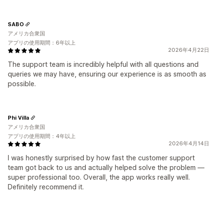
SABO
アメリカ合衆国
アプリの使用期間：6年以上
2026年4月22日
The support team is incredibly helpful with all questions and
queries we may have, ensuring our experience is as smooth as
possible.
Phi Villa
アメリカ合衆国
アプリの使用期間：4年以上
2026年4月14日
I was honestly surprised by how fast the customer support
team got back to us and actually helped solve the problem —
super professional too. Overall, the app works really well.
Definitely recommend it.