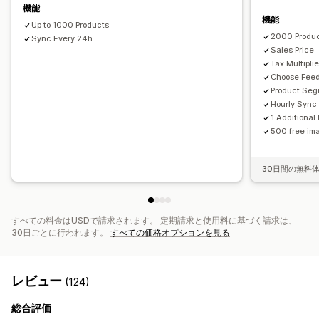
スケジュールによる同期
エラーの検証
商品セレクション
機能
機能
GTIN管理
フィードの最適化
複数形式
Up to 1000 Products
2000 Produ
Sync Every 24h
Sales Price
Tax Multiplie
Choose Fee
Product Se
Hourly Sync
1 Additiona
500 free ima
30日間の無料
すべての料金はUSDで請求されます。 定期請求と使用料に基づく請求は、
30日ごとに行われます。
すべての価格オプションを見る
レビュー
(124)
総合評価