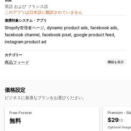
英語 および フランス語
このアプリは日本語に翻訳されていません
連携対象システム・アプリ
Shopify管理者ページ
dynamic product ads
facebook ads
facebook channel
facebook pixel
google product feed
instagram product ad
カテゴリー
商品フィード
機能を表示
フィードのカスタマイズ
属性の絞り込み
属性マッピング
メタフィールド
カスタム数式
価格設定
カスタムラベル
カスタムルール
ローカル在庫
ビジネスに最適なプランをお選びください。
ローカライズされたフィード
複数通貨
複数言語
バリエーションの同期
コレクションターゲティング
Free-Forever
Premium - S
フィード管理
$29
無料
/月
商品の同期
一括編集
リアルタイム更新
Optional Image