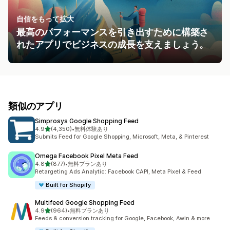
自信をもって拡大
最高のパフォーマンスを引き出すために構築さ
れたアプリでビジネスの成長を支えましょう。
類似のアプリ
Simprosys Google Shopping Feed
5つ星中
4.9
(4,350)
•
無料体験あり
合計レビュー数：4350件
Submits Feed for Google Shopping, Microsoft, Meta, & Pinterest
Omega Facebook Pixel Meta Feed
5つ星中
4.8
(877)
•
無料プランあり
合計レビュー数：877件
Retargeting Ads Analytic: Facebook CAPI, Meta Pixel & Feed
Built for Shopify
Multifeed Google Shopping Feed
5つ星中
4.9
(964)
•
無料プランあり
合計レビュー数：964件
Feeds & conversion tracking for Google, Facebook, Awin & more