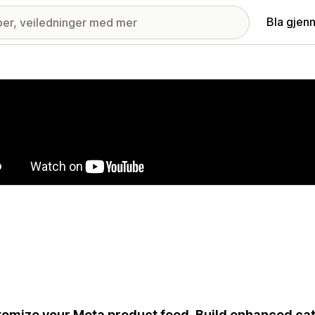
Bla gjen
ri med fremhevede bilder
omize your Meta product feed. Build enhanced ca