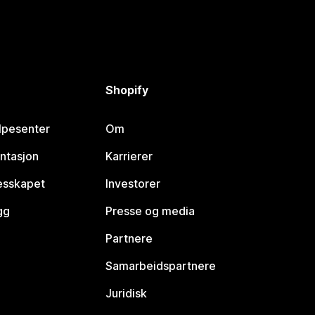
Shopify
lpesenter
Om
ntasjon
Karrierer
lesskapet
Investorer
gg
Presse og media
Partnere
Samarbeidspartnere
Juridisk