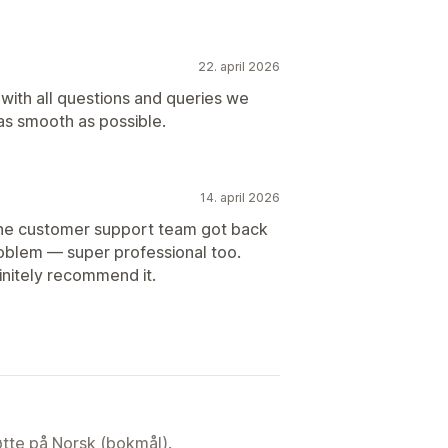
22. april 2026
 with all questions and queries we
as smooth as possible.
14. april 2026
 the customer support team got back
roblem — super professional too.
finitely recommend it.
tøtte på Norsk (bokmål).