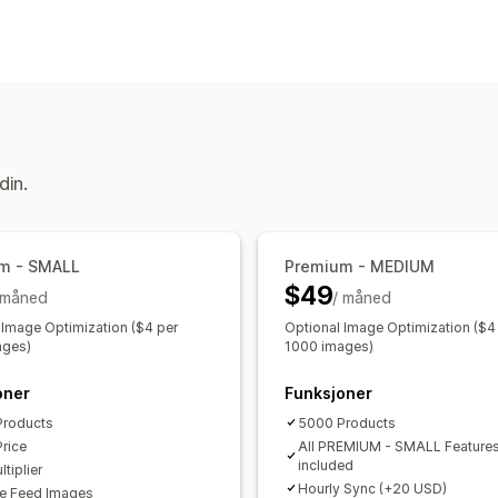
Feed-tilpasning
Attributtfiltrering
Attributtilordning
M
Egendefinerte etiketter
Tilpassede r
Lokale feeds
Multivaluta
Flere språk
Feed-administrasjon
din.
Produktsynkronisering
Masserediger
Planlagt synkronisering
Feilbekreftel
GTIN-administrasjon
Hastighetsoptim
m - SMALL
Premium - MEDIUM
$49
 måned
/ måned
 Image Optimization ($4 per
Optional Image Optimization ($4
ages)
1000 images)
oner
Funksjoner
Products
5000 Products
Price
All PREMIUM - SMALL Feature
included
tiplier
Hourly Sync (+20 USD)
e Feed Images