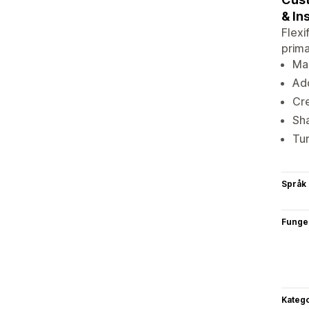
& In
Flexi
prima
Man
Add
Cre
Sha
Tur
Språk
Funge
Katego