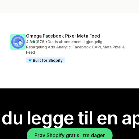
Omega Facebook Pixel Meta Feed
av 5 stjerner
4,8
(876)
•
Gratis abonnement tilgjengelig
Totalt 876 omtaler
Retargeting Ads Analytic: Facebook CAPI, Meta Pixel &
Feed
Built for Shopify
 du legge til en 
Prøv Shopify gratis i tre dager