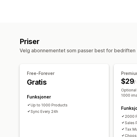
Priser
Velg abonnementet som passer best for bedriften 
Free-Forever
Premiu
$29
Gratis
/
Optional
1000 im
Funksjoner
Up to 1000 Products
Funksj
Sync Every 24h
2000 
Sales 
Tax Mul
Choos