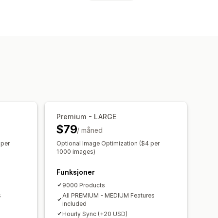
etafelter
Egendefinerte skjemaer
egler
Lokal lagerbeholdning
Variant sync
Samlingsmålretting
ing
Sanntidsoppdateringer
se
Produktvalg
alisering
Multi-format
Premium - LARGE
$79
/ måned
 per
Optional Image Optimization ($4 per
1000 images)
Funksjoner
9000 Products
s
All PREMIUM - MEDIUM Features
included
Hourly Sync (+20 USD)