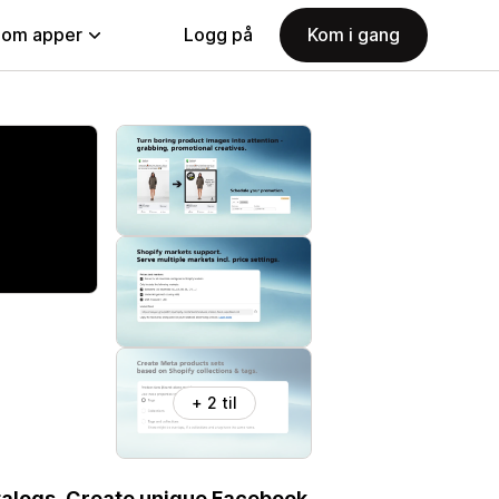
nom apper
Logg på
Kom i gang
+ 2 til
talogs. Create unique Facebook