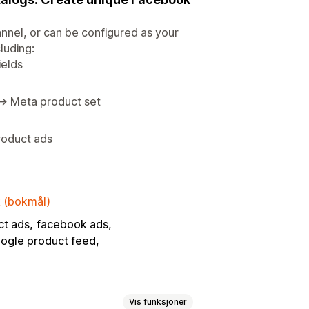
nnel, or can be configured as your
luding:
ields
 → Meta product set
roduct ads
k (bokmål)
ct ads
facebook ads
ogle product feed
Vis funksjoner