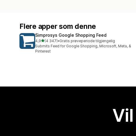
Flere apper som denne
Simprosys Google Shopping Feed
av 5 stjerner
4,9
(4 347)
•
Gratis prøveperiode tilgjengelig
Totalt 4347 omtaler
Submits Feed for Google Shopping, Microsoft, Meta, &
Pinterest
Vil