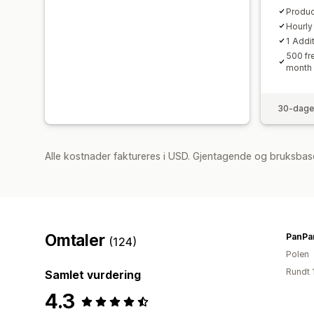
Produ
Hourly
1 Addi
500 fr
month
30-dager
Alle kostnader faktureres i USD. Gjentagende og bruksbas
Omtaler
PanPa
(124)
Polen
Rundt 
Samlet vurdering
4.3