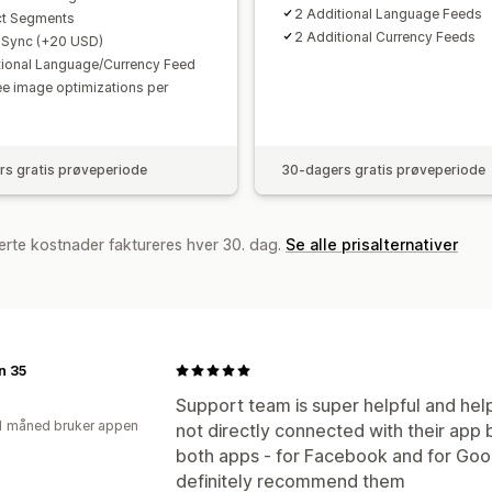
2 Additional Language Feeds
ct Segments
2 Additional Currency Feeds
 Sync (+20 USD)
tional Language/Currency Feed
ee image optimizations per
s gratis prøveperiode
30-dagers gratis prøveperiode
erte kostnader faktureres hver 30. dag.
Se alle prisalternativer
n 35
Support team is super helpful and help
1 måned bruker appen
not directly connected with their app 
both apps - for Facebook and for Goo
definitely recommend them