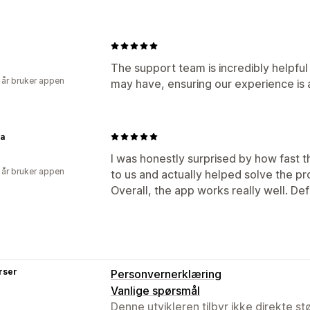
The support team is incredibly helpful
 år bruker appen
may have, ensuring our experience is 
la
I was honestly surprised by how fast
 år bruker appen
to us and actually helped solve the p
Overall, the app works really well. De
rser
Personvernerklæring
Vanlige spørsmål
Denne utvikleren tilbyr ikke direkte s