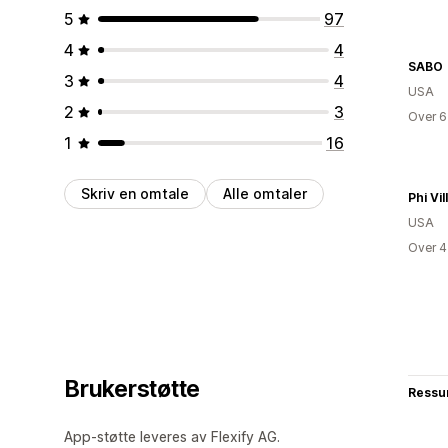
5
97
4
4
SABO
3
4
USA
2
3
Over 6
1
16
Skriv en omtale
Alle omtaler
Phi Vil
USA
Over 4
Brukerstøtte
Ressu
App-støtte leveres av Flexify AG.