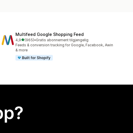
Multifeed Google Shopping Feed
av 5 stjerner
4,9
(965)
•
Gratis abonnement tilgjengelig
Totalt 965 omtaler
Feeds & conversion tracking for Google, Facebook, Awin
& more
Built for Shopify
app?