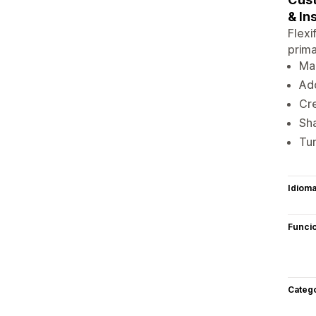
& In
Flexi
prima
Man
Add
Cre
Sha
Tur
Idiom
Funci
Categ