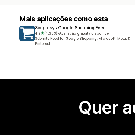
Mais aplicações como esta
Simprosys Google Shopping Feed
de 5 estrelas
4,9
(4.353)
•
Avaliação gratuita disponível
4353 total de avaliações
Submits Feed for Google Shopping, Microsoft, Meta, &
Pinterest
Quer a