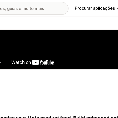
Procurar aplicações
ia de imagens em destaque
omize your Meta product feed. Build enhanced ca