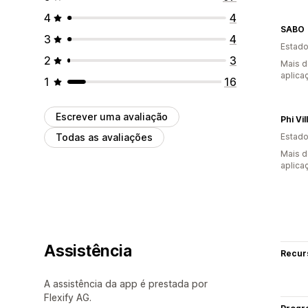
4
4
SABO
3
4
Estado
2
3
Mais d
aplica
1
16
Escrever uma avaliação
Phi Vil
Todas as avaliações
Estado
Mais d
aplica
Assistência
Recur
A assistência da app é prestada por
Flexify AG.