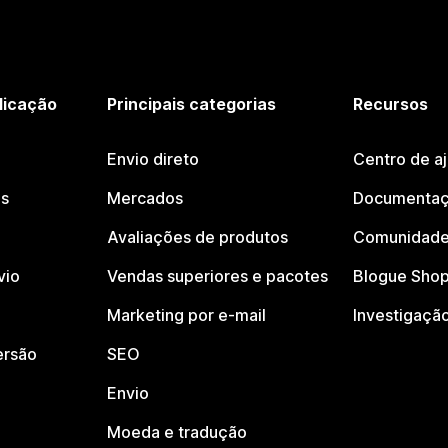
licação
Principais categorias
Recursos
Envio direto
Centro de a
os
Mercados
Documentaç
Avaliações de produtos
Comunidade
vio
Vendas superiores e pacotes
Blogue Shop
Marketing por e-mail
Investigaçã
ersão
SEO
Envio
Moeda e tradução