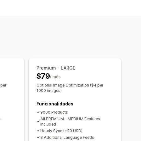
e atributos
Metacampos
ersonalizadas
al
Feeds localizados
ação de variantes
m lote
Atualizações em tempo real
Premium - LARGE
$79
 de erros
Seleção de produtos
/ mês
s
Vários formatos
 per
Optional Image Optimization ($4 per
1000 images)
Funcionalidades
9000 Products
s
All PREMIUM - MEDIUM Features
included
Hourly Sync (+20 USD)
3 Additional Language Feeds