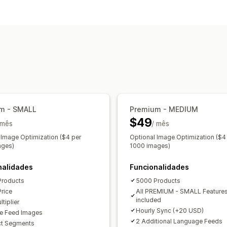
Personalização de feeds
Filtragem de atributos
Mapeamento d
Fórmulas personalizadas
Etiquetas p
Regras personalizadas
Inventário loc
Várias moedas
Multilingue
Sincroniz
Direcionamento de coleções
Gestão de feeds
Sincronização de produtos
Edição e
m - SMALL
Premium - MEDIUM
$49
Sincronização programada
Validação
 mês
/ mês
Gestão de GTIN
Otimização de feed
 Image Optimization ($4 per
Optional Image Optimization ($4
ages)
1000 images)
nalidades
Funcionalidades
Products
5000 Products
Price
All PREMIUM - SMALL Feature
included
tiplier
Hourly Sync (+20 USD)
e Feed Images
2 Additional Language Feeds
ct Segments