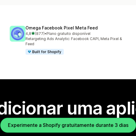
Omega Facebook Pixel Meta Feed
de 5 estrelas
4,8
(877)
•
Plano gratuito disponível
877 total de avaliações
Retargeting Ads Analytic: Facebook CAPI, Meta Pixel &
Feed
Built for Shopify
dicionar uma apl
Experimente a Shopify gratuitamente durante 3 dias