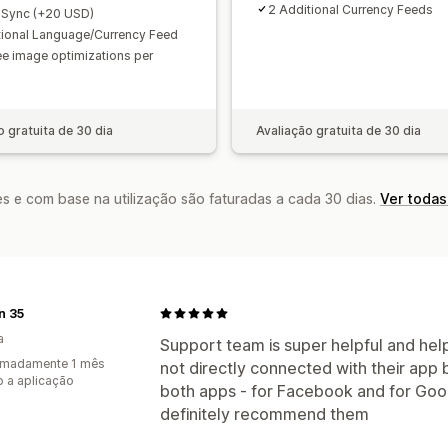
2 Additional Currency Feeds
 Sync (+20 USD)
tional Language/Currency Feed
ee image optimizations per
o gratuita de 30 dia
Avaliação gratuita de 30 dia
s e com base na utilização são faturadas a cada 30 dias.
Ver todas
n 35
a
Support team is super helpful and help
imadamente 1 mês
not directly connected with their app 
 a aplicação
both apps - for Facebook and for Goo
definitely recommend them