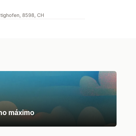
ttighofen, 8598, CH
nho máximo