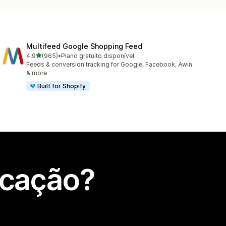
Multifeed Google Shopping Feed
de 5 estrelas
4,9
(965)
•
Plano gratuito disponível
965 total de avaliações
Feeds & conversion tracking for Google, Facebook, Awin
& more
Built for Shopify
icação?