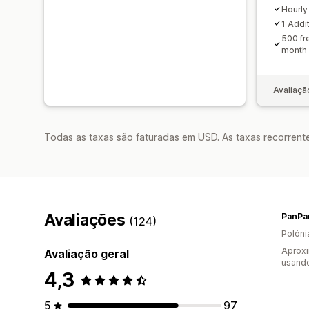
Hourly
1 Addi
500 fr
month
Avaliaçã
Todas as taxas são faturadas em USD. As taxas recorrente
Avaliações
PanPa
(124)
Polóni
Aprox
Avaliação geral
usando
4,3
5
97