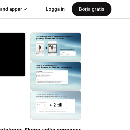
land appar
Logga in
Börja gratis
+ 2 till
kataloger. Skapa unika annonser