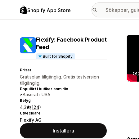
Shopify App Store
Galle
Flexify: Facebook Product
Feed
Built for Shopify
Priser
Gratisplan tillgänglig. Gratis testversion
tillgänglig.
Populärt i butiker som din
Baserat i USA
Betyg
4,3
(124)
Utvecklare
Flexify AG
Installera
Anpa