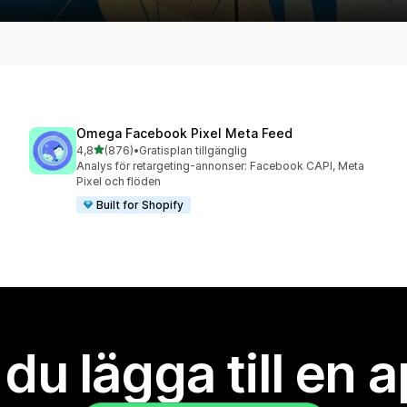
Omega Facebook Pixel Meta Feed
av 5 stjärnor
4,8
(876)
•
Gratisplan tillgänglig
876 recensioner totalt
Analys för retargeting-annonser: Facebook CAPI, Meta
Pixel och flöden
Built for Shopify
l du lägga till en 