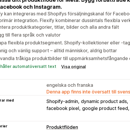
Facebook och Instagram.
fy kan integreras med Shopifys försäljningskanal för Facebo
rimär integration. Flexify kombinerar dussintals flexibla ver
tera produktkategorier, titlar, bilder och alla andra fält
g till flera språk och valutor
pa flexibla produktsegment. Shopify-kollektioner eller -t
nig och vänlig support – alltid människor, aldrig bottar
rvandla tråkiga produktbilder till uppmärksamhetsfångand
ehåller automatöversatt text
Visa original
engelska och franska
Denna app finns inte översatt till sven
rar med
Shopify-admin
dynamic product ads
facebook pixel
google product feed
rier
Produktflöden