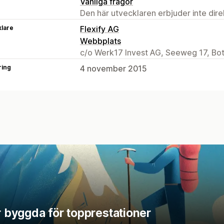
Vanliga frågor
Den här utvecklaren erbjuder inte dir
klare
Flexify AG
Webbplats
c/o Werk17 Invest AG, Seeweg 17, Bo
ring
4 november 2015
r byggda för topprestationer