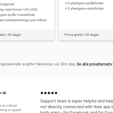
2 ytterligare språkflöden
ktsegment
2 ytterligare valutaflöden
ng varje timme (+20 USD)
ligare språk-/valutaflöde
atis bildoptimeringar per månad
atis i 30 dagar
Prova gratis i 30 dagar
ngsbaserade avgifter faktureras var 30:e dag.
Se alla prisalternativ
n 35
Support team is super helpful and help
r en månad
not directly connected with their app 
ning av appen
both apps - for Facebook and for Goo