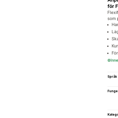
för 
Flexi
som p
Han
Läg
Ska
Kun
Fö
Inn
Språk
Funge
Katego