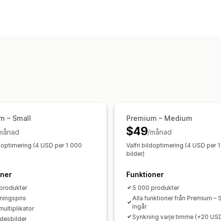
Anpassning av flöde
Attributfiltrering
Attributmappning
M
Anpassade etiketter
Anpassade regl
Flera valutor
Flera språk
Variantsynk
Målinriktning på produktserie
Flödeshantering
Produktsynkronisering
Massredigeri
Schemalagd synkronisering
Felvalide
m – Small
Premium – Medium
$49
Flödesoptimering
Multi-format
månad
/månad
ldoptimering (4 USD per 1 000
Valfri bildoptimering (4 USD per 
bilder)
oner
Funktioner
produkter
5 000 produkter
jningspris
Alla funktioner från Premium – 
ingår
multiplikator
Synkning varje timme (+20 US
ödesbilder