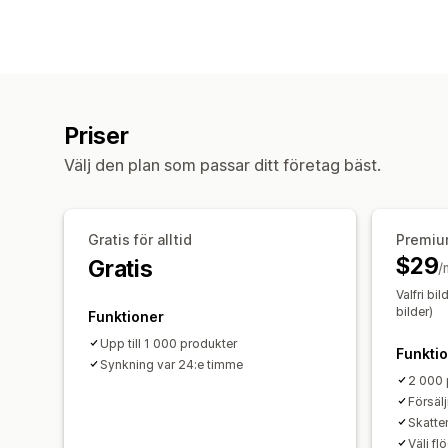
Priser
Välj den plan som passar ditt företag bäst.
Gratis för alltid
Premiu
$29
Gratis
/
Valfri bi
bilder)
Funktioner
Upp till 1 000 produkter
Funkti
Synkning var 24:e timme
2 000 
Försäl
Skatte
Välj fl