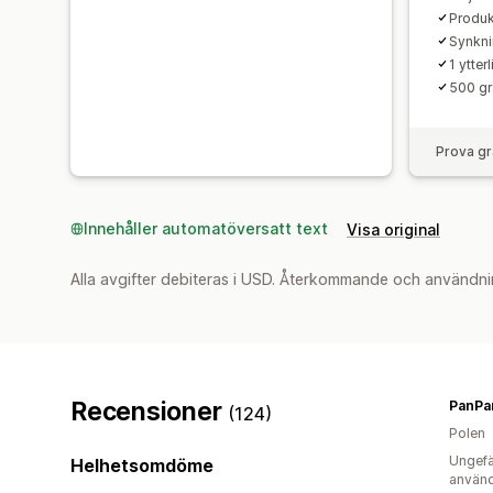
Produ
Synkni
1 ytter
500 gr
Prova gr
Innehåller automatöversatt text
Visa original
Alla avgifter debiteras i USD. Återkommande och användni
Recensioner
PanPa
(124)
Polen
Ungefä
Helhetsomdöme
använd