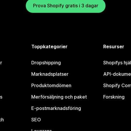
Prova Shopify gratis i 3 dagar
Toppkategorier
Resurser
r
Dropshipping
Shopifys hjä
Marknadsplatser
API-dokume
Produktomdömen
Shopify Co
s
Merförsäljning och paket
Forskning
E-postmarknadsföring
ch
SEO