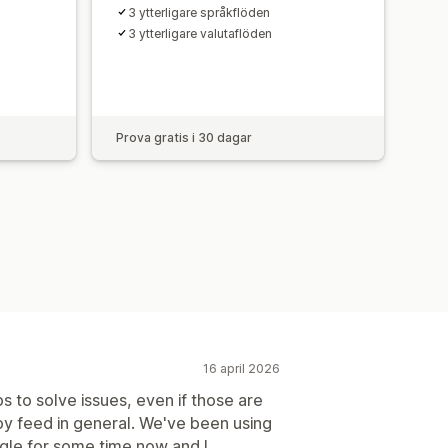
3 ytterligare språkflöden
3 ytterligare valutaflöden
Prova gratis i 30 dagar
16 april 2026
s to solve issues, even if those are
by feed in general. We've been using
gle for some time now and I