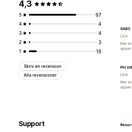
4,3
5
97
4
4
SABO
3
4
USA
2
3
Mer än
appen
1
16
Skriv en recension
Phi Vil
Alla recensioner
USA
Mer än
appen
Support
Resur