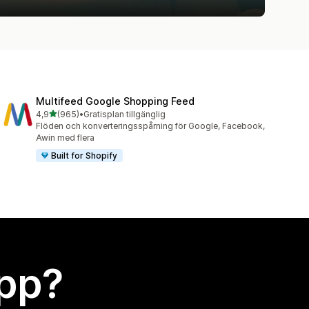
Multifeed Google Shopping Feed
av 5 stjärnor
4,9
(965)
•
Gratisplan tillgänglig
965 recensioner totalt
Flöden och konverteringsspårning för Google, Facebook,
Awin med flera
Built for Shopify
app?