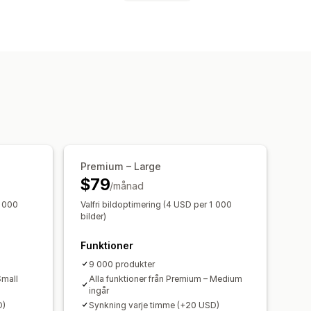
etafält
Anpassade formler
er
Lokalt lager
Lokaliserade flöden
ronisering
ng
Uppdateringar i realtid
ring
Produktval
GTIN-hantering
Premium – Large
$79
/månad
1 000
Valfri bildoptimering (4 USD per 1 000
bilder)
Funktioner
9 000 produkter
Small
Alla funktioner från Premium – Medium
ingår
D)
Synkning varje timme (+20 USD)