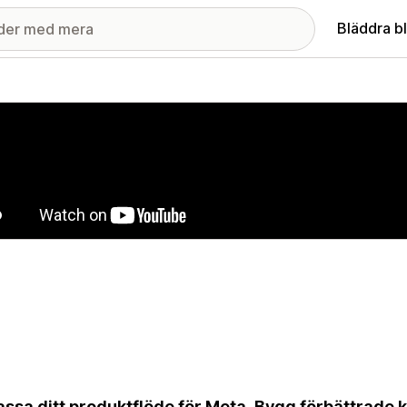
Bläddra b
ri med utvalda bilder
ssa ditt produktflöde för Meta. Bygg förbättrade 