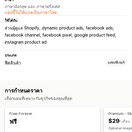
ภาษาอังกฤษ และ ภาษาฝรั่งเศส
แอปนี้ไม่ได้แปลเป็นภาษาไทย
ใช้ได้กับ
ส่วนผู้ดูแล Shopify
dynamic product ads
facebook ads
facebook channel
facebook pixel
google product feed
instagram product ad
ประเภท
ฟีดสินค้า
แสดงฟีเจอร์
การปรับแต่งตะกร้าสินค้า
การกรองคุณลักษณะ
การแมปคุณลักษณะ
เมตาฟิลด์
การกำหนดราคา
สูตรที่กำหนดเอง
ป้ายกำกับที่กำหนดเอง
กฎที่กำหนดเอง
เลือกแผนที่เหมาะกับธุรกิจของคุณที่สุด
สินค้าคงคลังในท้องถิ่น
ฟีดที่ปรับให้เหมาะกับท้องถิ่น
หลายสกุลเงิน
หลายภาษา
การซิงค์ตัวแปร
การกำหนดเป้าหมายคอลเลกชัน
Free-Forever
Premium - S
การจัดการฟีด
$29
ฟรี
/ เดือน
ซิงค์สินค้า
การแก้ไขจำนวนมาก
อัปเดตแบบเรียลไทม์
Optional Image