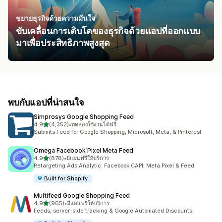
ขยายธุรกิจด้วยความมั่นใจ
ขับเคลื่อนการเติบโตของธุรกิจด้วยแอปที่ออกแบบ
มาเพื่อประสิทธิภาพสูงสุด
พบกับแอปที่น่าสนใจ
Simprosys Google Shopping Feed
เต็ม 5 ดาว
4.9
(4,352)
•
ทดลองใช้งานได้ฟรี
ทั้งหมด 4352 รีวิว
Submits Feed for Google Shopping, Microsoft, Meta, & Pinterest
Omega Facebook Pixel Meta Feed
เต็ม 5 ดาว
4.9
(878)
•
มีแผนฟรีให้บริการ
ทั้งหมด 878 รีวิว
Retargeting Ads Analytic: Facebook CAPI, Meta Pixel & Feed
Built for Shopify
Multifeed Google Shopping Feed
เต็ม 5 ดาว
4.9
(965)
•
มีแผนฟรีให้บริการ
ทั้งหมด 965 รีวิว
Feeds, server-side tracking & Google Automated Discounts