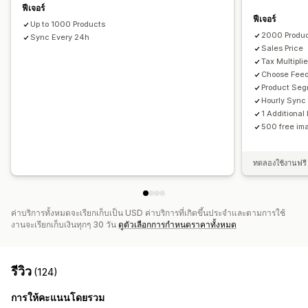
ซิงค์ตามกำหนดเวลา
การตรวจสอบข้อผิดพลาด
การเลือกสินค้า
ฟีเจอร์
ฟีเจอร์
การจัดการ GTIN
การปรับฟีดให้เหมาะสม
หลายรูปแบบ
Up to 1000 Products
2000 Produ
Sync Every 24h
Sales Price
Tax Multiplie
Choose Fee
Product Se
Hourly Sync
1 Additiona
500 free ima
ทดลองใช้งานฟรี
ค่าบริการทั้งหมดจะเรียกเก็บเป็น USD ค่าบริการที่เกิดขึ้นประจำและตามการใช้
งานจะเรียกเก็บเงินทุกๆ 30 วัน
ดูตัวเลือกการกำหนดราคาทั้งหมด
รีวิว
(124)
การให้คะแนนโดยรวม