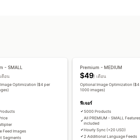
การปรับแต่งตะกร้าสินค้า
การกรองคุณลักษณะ
การแมปคุณลักษณ
ป้ายกำกับที่กำหนดเอง
กฎที่กำหนดเอง
ส
ฟีดที่ปรับให้เหมาะกับท้องถิ่น
หลายสกุลเง
การกำหนดเป้าหมายคอลเลกชัน
การจัดการฟีด
ซิงค์สินค้า
การแก้ไขจำนวนมาก
อัปเดต
การตรวจสอบข้อผิดพลาด
การเลือกสินค้
m - SMALL
Premium - MEDIUM
$49
การปรับฟีดให้เหมาะสม
หลายรูปแบบ
 เดือน
/ เดือน
 Image Optimization ($4 per
Optional Image Optimization ($4
ages)
1000 images)
ฟีเจอร์
Products
5000 Products
Price
All PREMIUM - SMALL Feature
included
tiplier
Hourly Sync (+20 USD)
e Feed Images
2 Additional Language Feeds
ct Segments