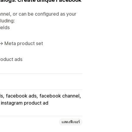
nnel, or can be configured as your
luding:
ields
 → Meta product set
roduct ads
ds
facebook ads
facebook channel
instagram product ad
แสดงฟีเจอร์