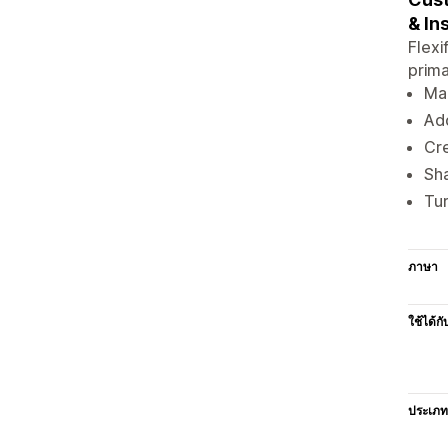
& In
Flexi
prima
Man
Add
Cre
Sha
Tur
ภาษา
ใช้ได้กั
ประเภท