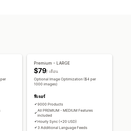
ะ
เมตาฟิลด์
สูตรที่กำหนดเอง
ินค้าคงคลังในท้องถิ่น
ิน
หลายภาษา
การซิงค์ตัวแปร
แบบเรียลไทม์
ซิงค์ตามกำหนดเวลา
า
การจัดการ GTIN
Premium - LARGE
$79
/ เดือน
 per
Optional Image Optimization ($4 per
1000 images)
ฟีเจอร์
9000 Products
s
All PREMIUM - MEDIUM Features
included
Hourly Sync (+20 USD)
3 Additional Language Feeds