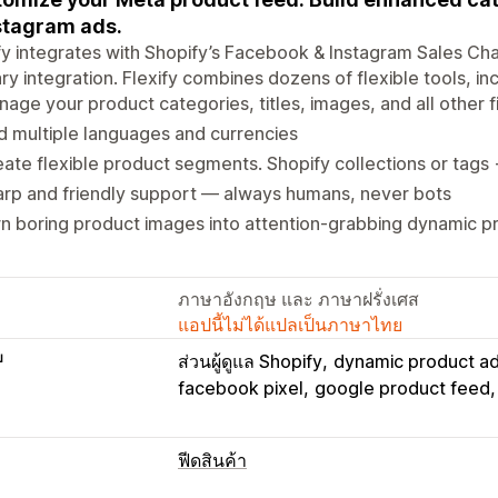
stagram ads.
fy integrates with Shopify’s Facebook & Instagram Sales Cha
ry integration. Flexify combines dozens of flexible tools, inc
age your product categories, titles, images, and all other f
 multiple languages and currencies
ate flexible product segments. Shopify collections or tags
rp and friendly support — always humans, never bots
n boring product images into attention-grabbing dynamic p
ภาษาอังกฤษ และ ภาษาฝรั่งเศส
แอปนี้ไม่ได้แปลเป็นภาษาไทย
บ
ส่วนผู้ดูแล Shopify
dynamic product a
facebook pixel
google product feed
ฟีดสินค้า