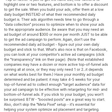
highlight one or two features, and bottom is to offer a discount
to get the sale. When you build your ads, offer them at a low
daily budget INSTEAD of what their recommended daily
budget is. Their ads algorithm needs time to go through a
"data collection" process to optimize when to show your ads
to the appropriate audience. Be aware that you may need an
ad budget of around $300 or more per month JUST to be able
to get the ad campaign to perform. Again, don't use the
recommended daily ad budget - figure out your own daily
budget and stick to that. What's also nice is that on Facebook,
you can look at your competitor's active ad campaigns (click
the "transparency" link on their page). (Note that established
companies may have a dozen or more active top-of-funnel ads
running all at once, or they may only need 1 or 2...it depends
on what works best for them.) Have your monthly ad budget
determined and be patient: it may take 4-5 weeks for your
top-of-funnel ad to collect enough "target audience" data for
your ad campaign to be effective with retargeting for mid- and
bottom-of-funnel ads. If you stick to your budget, you won't
be surprised. BTW - "boosted posts" are a great way to start.
Also, don't skip the "Meta Pixel" setup - it's essential for
helping your system optimize ad placement and targeting.