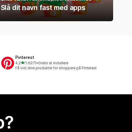
Slå dit navn fast med apps
Pinterest
ud af 5 stjerner
4,2
(1.627)
•
Gratis at installere
1627 anmeldelser i alt
Få vist dine produkter for shoppere på Pinterest
p?