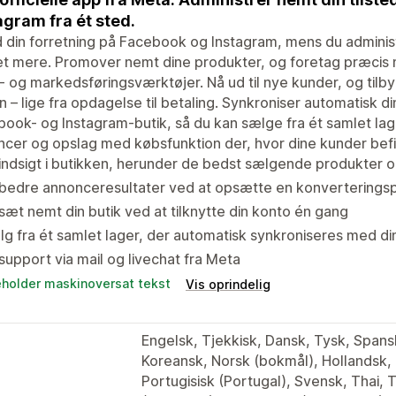
agram fra ét sted.
 din forretning på Facebook og Instagram, mens du administ
 mere. Promover nemt dine produkter, og foretag præcis m
- og markedsføringsværktøjer. Nå ud til nye kunder, og tilb
 – lige fra opdagelse til betaling. Synkroniser automatisk d
ook- og Instagram-butik, så du kan sælge fra ét samlet la
cer og opslag med købsfunktion der, hvor dine kunder befi
indsigt i butikken, herunder de bedst sælgende produkter o
bedre annonceresultater ved at opsætte en konverteringsp
æt nemt din butik ved at tilknytte din konto én gang
g fra ét samlet lager, der automatisk synkroniseres med din
support via mail og livechat fra Meta
eholder maskinoversat tekst
Vis oprindelig
Engelsk, Tjekkisk, Dansk, Tysk, Spansk
Koreansk, Norsk (bokmål), Hollandsk, P
Portugisisk (Portugal), Svensk, Thai, 