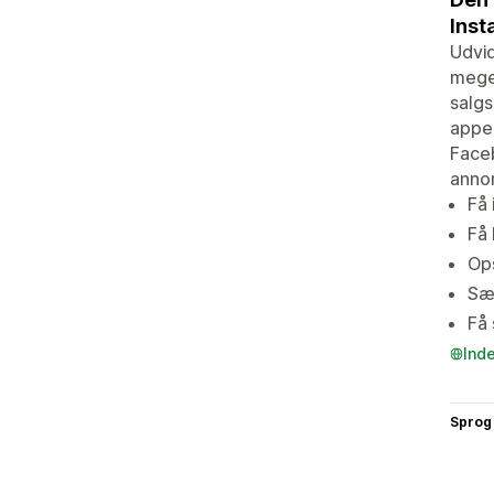
Inst
Udvid
meget
salgs
appen
Faceb
annon
Få 
Få 
Ops
Sæl
Få 
Ind
Sprog