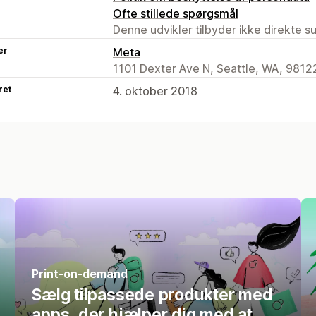
Ofte stillede spørgsmål
Denne udvikler tilbyder ikke direkte s
er
Meta
1101 Dexter Ave N, Seattle, WA, 9812
ret
4. oktober 2018
Print-on-demand
Sælg tilpassede produkter med
apps, der hjælper dig med at