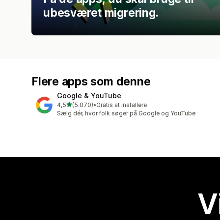
ubesværet migrering.
Flere apps som denne
Google & YouTube
ud af 5 stjerner
4,5
(5.070)
•
Gratis at installere
5070 anmeldelser i alt
Sælg dér, hvor folk søger på Google og YouTube
V