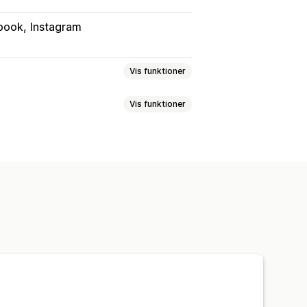
book
Instagram
Vis funktioner
Vis funktioner
r
Tilpassede målgrupper
t
Søgeord
Platform
Produktvalg
Tilbudssynkronisering
rgeting
nel
Lagersynkronisering
utomatiserede kampagner
lleder og -video
Sociale medier
Videoannoncer
tration
ceforbrug
Engagementsparametre