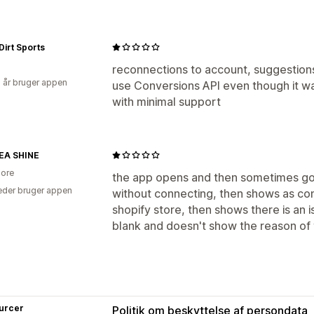
Dirt Sports
reconnections to account, suggestio
3 år bruger appen
use Conversions API even though it was
with minimal support
A SHINE
ore
the app opens and then sometimes g
der bruger appen
without connecting, then shows as con
shopify store, then shows there is an is
blank and doesn't show the reason of t
urcer
Politik om beskyttelse af persondata