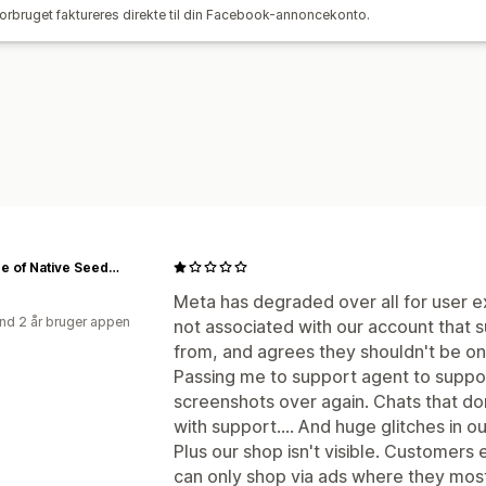
rbruget faktureres direkte til din Facebook-annoncekonto.
Analyse af investeringsafkast
Klikrat
Omkostninger pr. erhvervelse
Kontro
Alliance of Native Seedkeepers
Meta has degraded over all for user ex
nd 2 år bruger appen
not associated with our account that 
from, and agrees they shouldn't be on o
Passing me to support agent to suppo
screenshots over again. Chats that do
with support.... And huge glitches in ou
Plus our shop isn't visible. Customers
can only shop via ads where they mostl