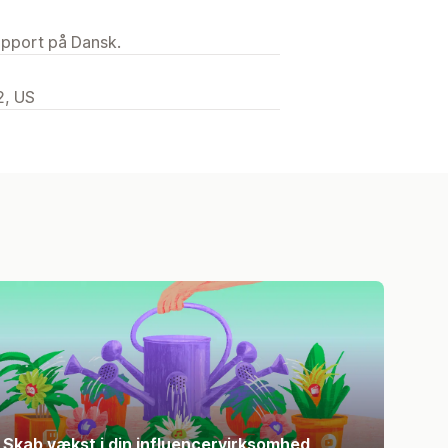
upport på Dansk.
2, US
Skab vækst i din influencervirksomhed