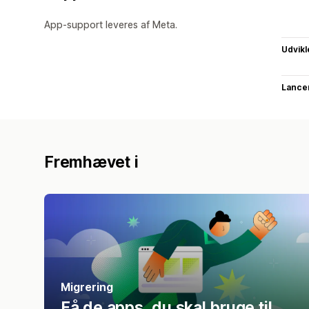
App-support leveres af Meta.
Udvikl
Lance
Fremhævet i
Migrering
Få de apps, du skal bruge til