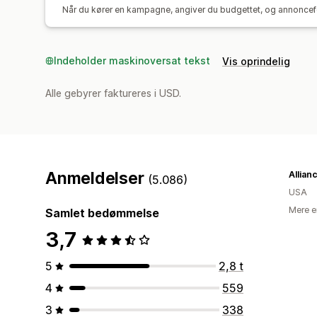
Når du kører en kampagne, angiver du budgettet, og annoncefo
Indeholder maskinoversat tekst
Vis oprindelig
Alle gebyrer faktureres i USD.
Anmeldelser
(5.086)
USA
Mere e
Samlet bedømmelse
3,7
5
2,8 t
4
559
3
338