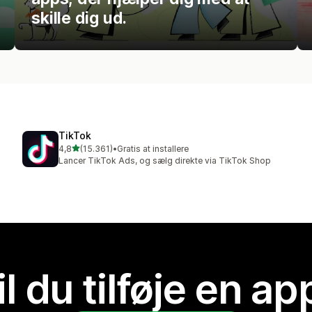
skille dig ud.
TikTok
ud af 5 stjerner
4,8
(15.361)
•
Gratis at installere
15361 anmeldelser i alt
Lancer TikTok Ads, og sælg direkte via TikTok Shop
il du tilføje en ap