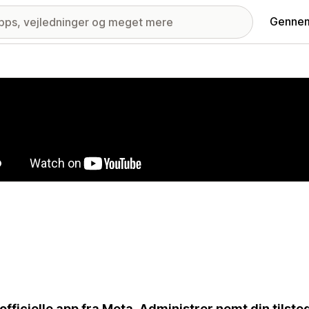
Gennem
ri med udvalgte billeder
officielle app fra Meta. Administrer nemt din tils