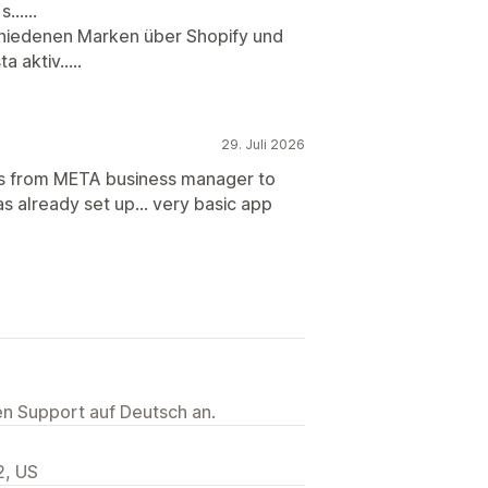
.....
chiedenen Marken über Shopify und
 aktiv.....
29. Juli 2026
ns from META business manager to
 already set up... very basic app
ten Support auf Deutsch an.
2, US