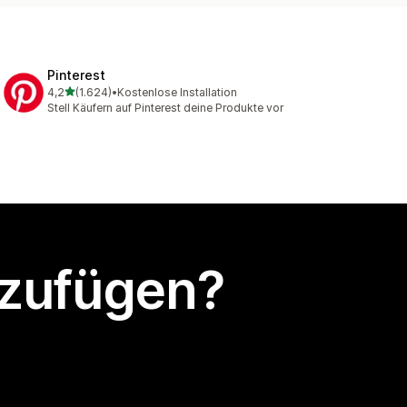
Pinterest
von 5 Sternen
4,2
(1.624)
•
Kostenlose Installation
1624 Rezensionen insgesamt
Stell Käufern auf Pinterest deine Produkte vor
nzufügen?