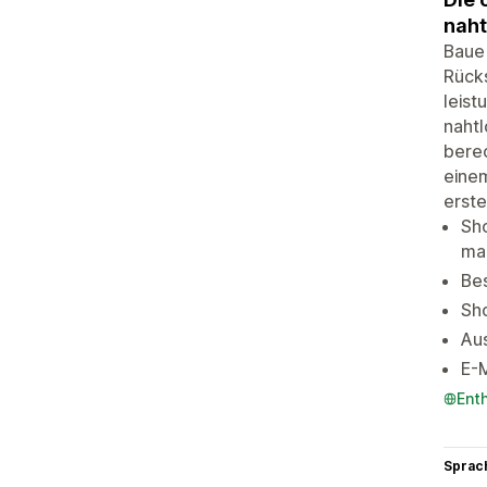
naht
Baue 
Rücks
leist
nahtl
bere
eine
erste
Sho
mar
Bes
Sho
Aus
E-M
Ent
Sprac