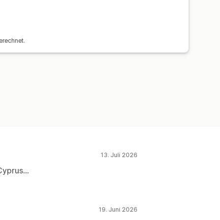
beausgaben
erechnet.
Klickraten
Conversion-Tracking
Demografische Analyse
13. Juli 2026
yprus...
19. Juni 2026