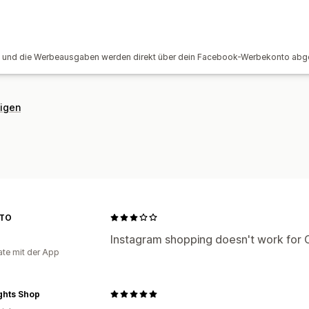
Leistungsanalyse
A/B-Tests
Leistungsverfolgung
Wer
st und die Werbeausgaben werden direkt über dein Facebook-Werbekonto abg
Interaktionskennzahlen
ROI-Analyse
Kosten pro Akquisition
Dashboards
eigen
STO
n
Instagram shopping doesn't work for C
te mit der App
ights Shop