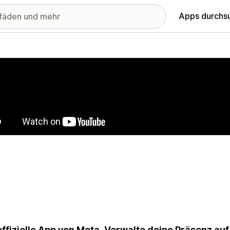
Apps durchs
stellte Bildergalerie
offizielle App von Meta. Verwalte deine Präsenz a