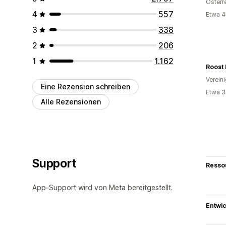
Österr
4
557
Etwa 4
3
338
2
206
1
1.162
Roost 
Verein
Eine Rezension schreiben
Etwa 3
Alle Rezensionen
Support
Resso
App-Support wird von Meta bereitgestellt.
Entwic