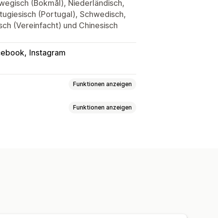
rwegisch (Bokmål), Niederländisch,
ortugiesisch (Portugal), Schwedisch,
sch (Vereinfacht) und Chinesisch
cebook
Instagram
Funktionen anzeigen
Funktionen anzeigen
gruppen
grafie
Gerät
Event-basiert
g
Produktauswahl
e
KI-Targeting
Retargeting
pagnen
Gebotsoptimierung
hes Dashboard
Social Media
Website
nfluencer:innen und Affiliates