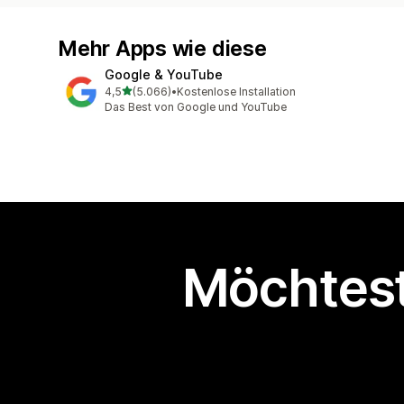
Mehr Apps wie diese
Google & YouTube
von 5 Sternen
4,5
(5.066)
•
Kostenlose Installation
5066 Rezensionen insgesamt
Das Best von Google und YouTube
Möchtest