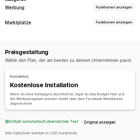
Werbung
Funktionen anzeigen
Targeting
Marktplätze
Funktionen anzeigen
Zielgruppensegmente
Ähnliche Zielgruppen
Angebotsmanagement
Benutzerdefinierte Zielgruppen
Demografie
Gerät
Produktfeed
Produktsynchronisierung
Produktauswahl
Event-basiert
Keyword
Plattform
Produktkategorie
Preisgestaltung
Synchronisierung von Angeboten
KI-Targeting
Retargeting
Wähle den Plan, der am besten zu deinem Unternehmen passt.
Bestellverwaltung
Kampagnenmanagement
Bestellungsgenehmigung
Einheitliches Dashboard
KI-Optimierung
Automatisierte Kampagnen
Kostenlos
Inventarsynchronisierung
Gebotsoptimierung
KI-Copywriting
KI-Bilder und -Videos
Kostenlose Installation
Social Media
Website
Shoppable Videos
Videoanzeigen
Wenn du eine Kampagne durchführst, legst du das Budget fest und
Influencer:innen und Affiliates
Pixel-Verwaltung
die Werbeausgaben werden direkt über dein Facebook-Werbekonto
abgerechnet.
Leistungsanalyse
A/B-Tests
Leistungsverfolgung
Werbeausgaben
Enthält automatisch übersetzten Text
Original anzeigen
Interaktionskennzahlen
ROI-Analyse
Klickraten
Alle Gebühren werden in USD berechnet.
Conversion-Tracking
Kosten pro Akquisition
Dashboards