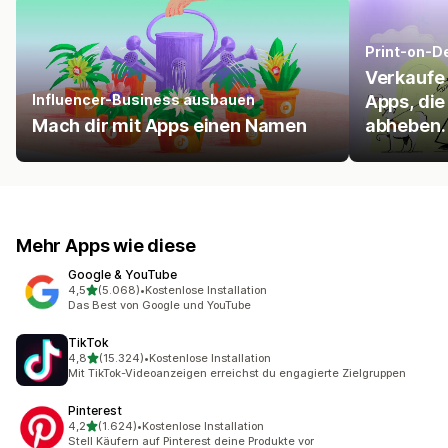
Print-on-
Verkaufe 
Influencer-Business ausbauen
Apps, di
Mach dir mit Apps einen Namen
abheben.
Mehr Apps wie diese
Google & YouTube
von 5 Sternen
4,5
(5.068)
•
Kostenlose Installation
5068 Rezensionen insgesamt
Das Best von Google und YouTube
TikTok
von 5 Sternen
4,8
(15.324)
•
Kostenlose Installation
15324 Rezensionen insgesamt
Mit TikTok-Videoanzeigen erreichst du engagierte Zielgruppen
Pinterest
von 5 Sternen
4,2
(1.624)
•
Kostenlose Installation
1624 Rezensionen insgesamt
Stell Käufern auf Pinterest deine Produkte vor