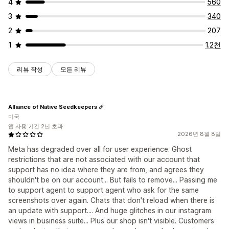
4
560
3
340
2
207
1
1.2천
리뷰 작성
모든 리뷰
Alliance of Native Seedkeepers
미국
앱 사용 기간 2년 초과
2026년 8월 8일
Meta has degraded over all for user experience. Ghost
restrictions that are not associated with our account that
support has no idea where they are from, and agrees they
shouldn't be on our account... But fails to remove... Passing me
to support agent to support agent who ask for the same
screenshots over again. Chats that don't reload when there is
an update with support.... And huge glitches in our instagram
views in business suite... Plus our shop isn't visible. Customers