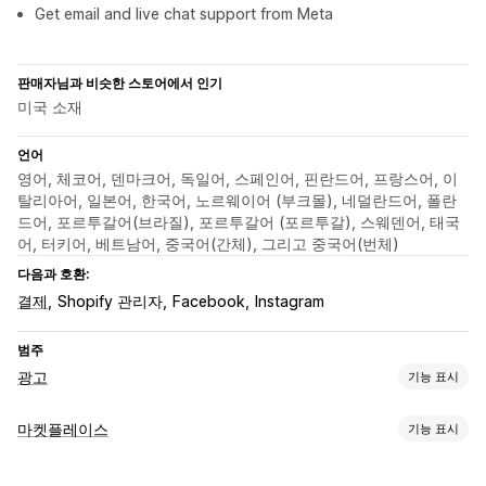
Get email and live chat support from Meta
판매자님과 비슷한 스토어에서 인기
미국 소재
언어
영어, 체코어, 덴마크어, 독일어, 스페인어, 핀란드어, 프랑스어, 이
탈리아어, 일본어, 한국어, 노르웨이어 (부크몰), 네덜란드어, 폴란
드어, 포르투갈어(브라질), 포르투갈어 (포르투갈), 스웨덴어, 태국
어, 터키어, 베트남어, 중국어(간체), 그리고 중국어(번체)
다음과 호환:
결제
Shopify 관리자
Facebook
Instagram
범주
광고
기능 표시
타게팅
마켓플레이스
기능 표시
대상 그룹 세그먼트
유사 대상 그룹
대상 그룹 고객
인구 통계
목록 관리
장치
이벤트 기반
키워드
플랫폼
제품 범주
AI 타게팅
리타게팅