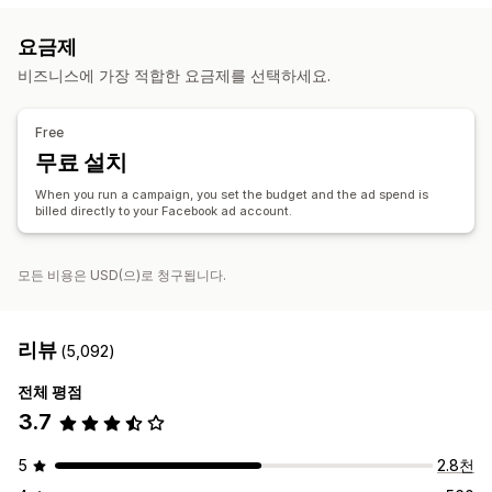
제품 피드
제품 동기화
제품 선택
제품 제안 동기화
캠페인 관리
요금제
주문 관리
AI 최적화
자동화된 캠페인
가격 제시 최적화
AI 카피라이팅
비즈니스에 가장 적합한 요금제를 선택하세요.
주문 승인
통합 대시보드
재고 동기화
AI 이미지 및 동영상
소셜 미디어
웹사이트
쇼핑 가능한 동영상
동영상 광고
인플루언서 및 제휴사
픽셀 관리
Free
무료 설치
실적 분석
A/B 테스트
실적 추적
광고 비용
참여 메트릭
ROI 분석
클릭률
When you run a campaign, you set the budget and the ad spend is
billed directly to your Facebook ad account.
전환 추적
구매 전환당 비용
대시보드
인구 통계 분석
모든 비용은 USD(으)로 청구됩니다.
리뷰
(5,092)
전체 평점
3.7
5
2.8천