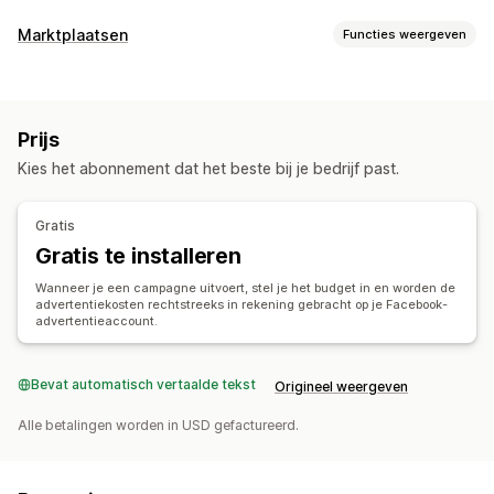
Targeting
Marktplaatsen
Functies weergeven
Doelgroepsegmenten
Soortgelijke doelgroepen
Vermeldingsbeheer
Aangepaste doelgroepen
Demographic
Apparaat
Productfeed
Productsynchronisatie
Productselectie
Op basis van evenement
Keyword
Platform
Prijs
Aanbodsynchronisatie
Productcategorie
AI-targeting
Retargeting
Kies het abonnement dat het beste bij je bedrijf past.
Bestellingenbeheer
Campagne beheren
Goedkeuring van bestellingen
Centraal dashboard
AI-optimalisatie
Geautomatiseerde campagnes
Gratis
Voorraadsynchronisatie
Bodoptimalisatie
AI-copywriting
Gratis te installeren
AI-afbeeldingen en -video's
Social media
Website
Wanneer je een campagne uitvoert, stel je het budget in en worden de
Shoppable video's
Videoadvertenties
advertentiekosten rechtstreeks in rekening gebracht op je Facebook-
advertentieaccount.
Influencers en affiliates
Pixelbeheer
Prestatie-analytics
Bevat automatisch vertaalde tekst
Origineel weergeven
A/B-testen
Prestaties volgen
Advertentie-uitgaven
Alle betalingen worden in USD gefactureerd.
Betrokkenheidsstatistieken
ROI-analyse
Doorklikpercentages
Conversietracking
Kosten per acquisitie
Dashboards
Demografische analyse