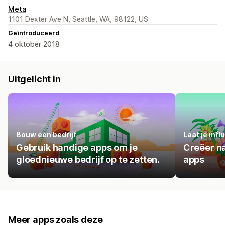
Meta
1101 Dexter Ave N, Seattle, WA, 98122, US
Geïntroduceerd
4 oktober 2018
Uitgelicht in
Bouw een bedrijf
Laat je inf
Gebruik handige apps om je
Creëer n
gloednieuwe bedrijf op te zetten.
apps
Meer apps zoals deze