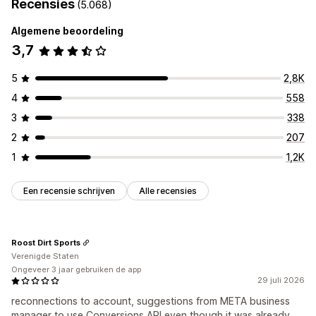
Recensies
(5.068)
Algemene beoordeling
3,7
5
2,8K
4
558
3
338
2
207
1
1,2K
Een recensie schrijven
Alle recensies
Roost Dirt Sports
Verenigde Staten
Ongeveer 3 jaar gebruiken de app
29 juli 2026
reconnections to account, suggestions from META business
manager to use Conversions API even though it was already