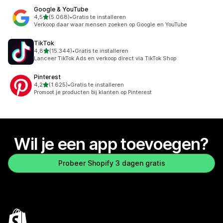
Google & YouTube
van 5 sterren
4,5
(5.068)
•
Gratis te installeren
5068 recensies in totaal
Verkoop daar waar mensen zoeken op Google en YouTube
TikTok
van 5 sterren
4,8
(15.344)
•
Gratis te installeren
15344 recensies in totaal
Lanceer TikTok Ads en verkoop direct via TikTok Shop
Pinterest
van 5 sterren
4,2
(1.625)
•
Gratis te installeren
1625 recensies in totaal
Promoot je producten bij klanten op Pinterest
Wil je een app toevoegen?
Probeer Shopify 3 dagen gratis