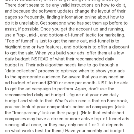
There don't seem to be any valid instructions on how to do it,
and because the software updates change the layout of their
pages so frequently, finding information online about how to
do it is unreliable. Get someone who has set them up before to
assist, if possible. Once you get the account up and running,
use a "top-, mid-, and bottom-of-funnel" tactic for marketing.
"Top of funnel" is just to get the name out, mid-funnel is to
highlight one or two features, and bottom is to offer a discount
to get the sale. When you build your ads, offer them at a low
daily budget INSTEAD of what their recommended daily
budget is. Their ads algorithm needs time to go through a
"data collection" process to optimize when to show your ads
to the appropriate audience. Be aware that you may need an
ad budget of around $300 or more per month JUST to be able
to get the ad campaign to perform. Again, don't use the
recommended daily ad budget - figure out your own daily
budget and stick to that. What's also nice is that on Facebook,
you can look at your competitor's active ad campaigns (click
the "transparency" link on their page). (Note that established
companies may have a dozen or more active top-of-funnel ads
running all at once, or they may only need 1 or 2...it depends
on what works best for them.) Have your monthly ad budget