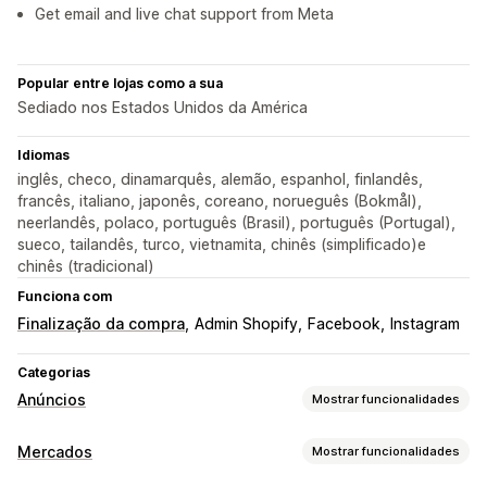
Get email and live chat support from Meta
Popular entre lojas como a sua
Sediado nos Estados Unidos da América
Idiomas
inglês, checo, dinamarquês, alemão, espanhol, finlandês,
francês, italiano, japonês, coreano, norueguês (Bokmål),
neerlandês, polaco, português (Brasil), português (Portugal),
sueco, tailandês, turco, vietnamita, chinês (simplificado)e
chinês (tradicional)
Funciona com
Finalização da compra
Admin Shopify
Facebook
Instagram
Categorias
Anúncios
Mostrar funcionalidades
Direcionamento
Mercados
Mostrar funcionalidades
Segmentos de público
Públicos semelhantes