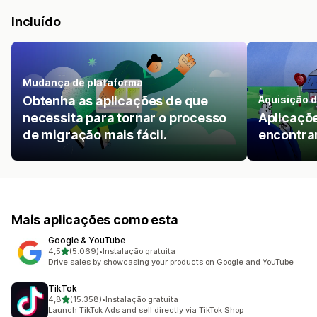
Incluído
Mudança de plataforma
Obtenha as aplicações de que
Aquisição d
necessita para tornar o processo
Aplicaçõe
de migração mais fácil.
encontrar
Mais aplicações como esta
Google & YouTube
de 5 estrelas
4,5
(5.069)
•
Instalação gratuita
5069 total de avaliações
Drive sales by showcasing your products on Google and YouTube
TikTok
de 5 estrelas
4,8
(15.358)
•
Instalação gratuita
15358 total de avaliações
Launch TikTok Ads and sell directly via TikTok Shop