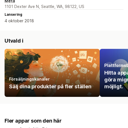
Meta
1101 Dexter Ave N, Seattle, WA, 98122, US
Lansering
4 oktober 2018
Utvald i
Plattforms
Hitta app
Försäljningskanaler
göra mig
Sälj dina produkter på fler ställen
möjligt.
Fler appar som den här