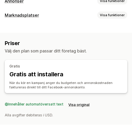
Annonser
Visa funktioner
Målinriktning
Marknadsplatser
Visa funktioner
Målgruppssegment
Lookalike-målgrupper
Hantering av listning
Anpassade målgrupper
Demografi
Enhet
Produktflöde
Produktsynkronisering
Produktval
Händelsebaserad
Keyword
Plattform
Produktkategori
Priser
Offertsynkronisering
AI-målinriktning
Återmarknadsföring
Välj den plan som passar ditt företag bäst.
Orderhantering
Kampanjhantering
Godkännande av order
Enhetlig instrumentpanel
AI-optimering
Automatiserade kampanjer
Budoptimering
Gratis
Lagersynkronisering
AI-copywriting
AI-bilder och videoklipp
Sociala medier
Gratis att installera
Webbplats
Köpbara videor
Videoannonser
När du kör en kampanj anger du budgeten och annonskostnaden
Influerare och affiliates
Pixelhantering
faktureras direkt till ditt Facebook-annonskonto.
Prestandaanalys
Innehåller automatöversatt text
Visa original
A/B-testning
Spårning av prestanda
Annonskostnad
Mätvärden för engagemang
ROI-analys
Klickfrekvens
Alla avgifter debiteras i USD.
Konverteringsspårning
Kostnad per förvärv
Instrumentpaneler
Demografianalys