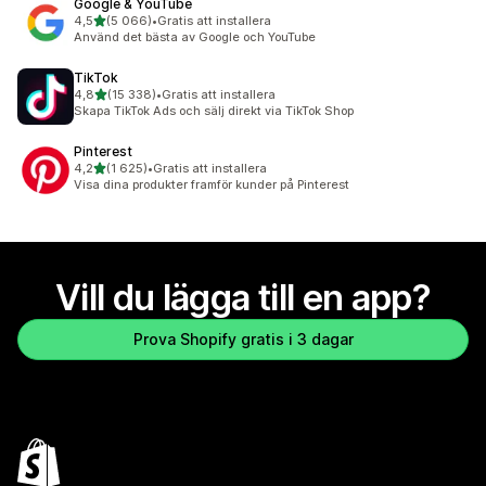
Google & YouTube
av 5 stjärnor
4,5
(5 066)
•
Gratis att installera
5066 recensioner totalt
Använd det bästa av Google och YouTube
TikTok
av 5 stjärnor
4,8
(15 338)
•
Gratis att installera
15338 recensioner totalt
Skapa TikTok Ads och sälj direkt via TikTok Shop
Pinterest
av 5 stjärnor
4,2
(1 625)
•
Gratis att installera
1625 recensioner totalt
Visa dina produkter framför kunder på Pinterest
Vill du lägga till en app?
Prova Shopify gratis i 3 dagar