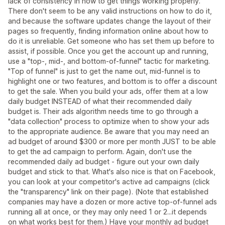
lack of consistency in how to get things working properly.
There don't seem to be any valid instructions on how to do it,
and because the software updates change the layout of their
pages so frequently, finding information online about how to
do it is unreliable. Get someone who has set them up before to
assist, if possible. Once you get the account up and running,
use a "top-, mid-, and bottom-of-funnel" tactic for marketing.
"Top of funnel" is just to get the name out, mid-funnel is to
highlight one or two features, and bottom is to offer a discount
to get the sale. When you build your ads, offer them at a low
daily budget INSTEAD of what their recommended daily
budget is. Their ads algorithm needs time to go through a
"data collection" process to optimize when to show your ads
to the appropriate audience. Be aware that you may need an
ad budget of around $300 or more per month JUST to be able
to get the ad campaign to perform. Again, don't use the
recommended daily ad budget - figure out your own daily
budget and stick to that. What's also nice is that on Facebook,
you can look at your competitor's active ad campaigns (click
the "transparency" link on their page). (Note that established
companies may have a dozen or more active top-of-funnel ads
running all at once, or they may only need 1 or 2...it depends
on what works best for them.) Have your monthly ad budget