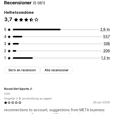
Recensioner
(5 061)
Helhetsomdöme
3,7
5
2,8 tn
4
557
3
338
2
206
1
1,2 tn
Skriv en recension
Alla recensioner
Roost Dirt Sports
USA
Ungefär 3 år användning av appen
29 juli 2026
reconnections to account, suggestions from META business