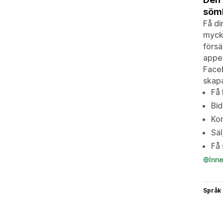
söml
Få di
mycke
försä
appen
Faceb
skapa
Få 
Bid
Kon
Säl
Få 
Inn
Språk