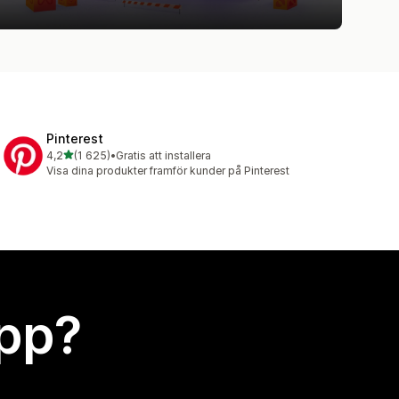
Pinterest
av 5 stjärnor
4,2
(1 625)
•
Gratis att installera
1625 recensioner totalt
Visa dina produkter framför kunder på Pinterest
app?