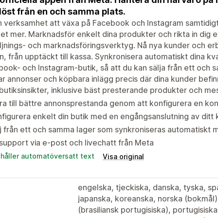
öst från en och samma plats.
n verksamhet att växa på Facebook och Instagram samtidigt
t mer. Marknadsför enkelt dina produkter och rikta in dig e
ljnings- och marknadsföringsverktyg. Nå nya kunder och er
, från upptäckt till kassa. Synkronisera automatiskt dina kval
ook- och Instagram-butik, så att du kan sälja från ett och
r annonser och köpbara inlägg precis där dina kunder befinn
butiksinsikter, inklusive bäst presterande produkter och mes
ra till bättre annonsprestanda genom att konfigurera en ko
figurera enkelt din butik med en engångsanslutning av ditt
j från ett och samma lager som synkroniseras automatiskt m
support via e-post och livechatt från Meta
ehåller automatöversatt text
Visa original
engelska, tjeckiska, danska, tyska, spa
japanska, koreanska, norska (bokmål),
(brasiliansk portugisiska), portugisisk