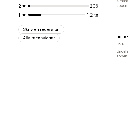
4 måna
2
206
appen
1
1,2 tn
Skriv en recension
90Thr
Alla recensioner
USA
Ungefä
appen