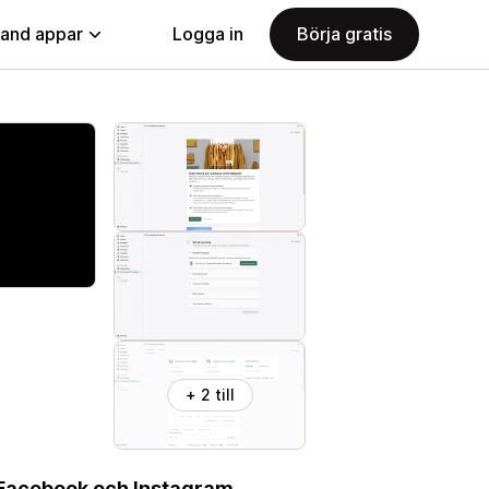
land appar
Logga in
Börja gratis
+ 2 till
å Facebook och Instagram