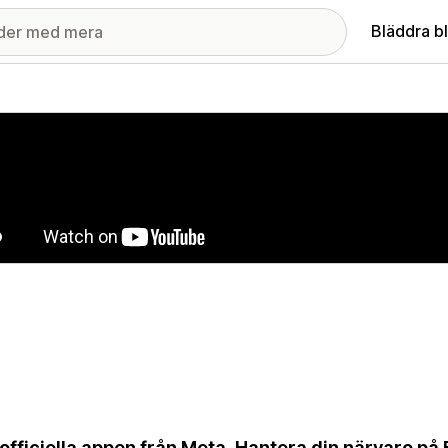
Bläddra b
ri med utvalda bilder
officiella appen från Meta. Hantera din närvaro p