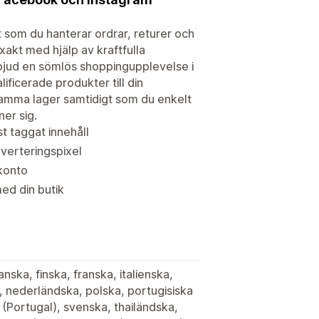
 som du hanterar ordrar, returer och
xakt med hjälp av kraftfulla
bjud en sömlös shoppingupplevelse i
ificerade produkter till din
 samma lager samtidigt som du enkelt
er sig.
t taggat innehåll
nverteringspixel
 konto
ed din butik
nska, finska, franska, italienska,
 nederländska, polska, portugisiska
a (Portugal), svenska, thailändska,