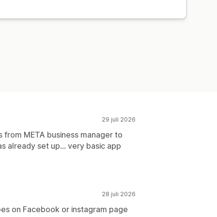
örvärv
Instrumentpaneler
29 juli 2026
ns from META business manager to
 already set up... very basic app
28 juli 2026
oes on Facebook or instagram page