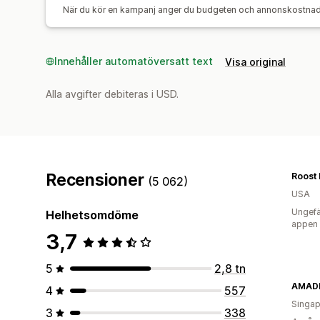
När du kör en kampanj anger du budgeten och annonskostnaden
Innehåller automatöversatt text
Visa original
Alla avgifter debiteras i USD.
Recensioner
Roost 
(5 062)
USA
Ungefä
Helhetsomdöme
appen
3,7
5
2,8 tn
AMADE
4
557
Singap
3
338