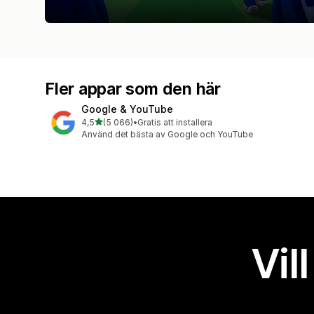
Fler appar som den här
Google & YouTube
av 5 stjärnor
4,5
(5 066)
•
Gratis att installera
5066 recensioner totalt
Använd det bästa av Google och YouTube
Vil