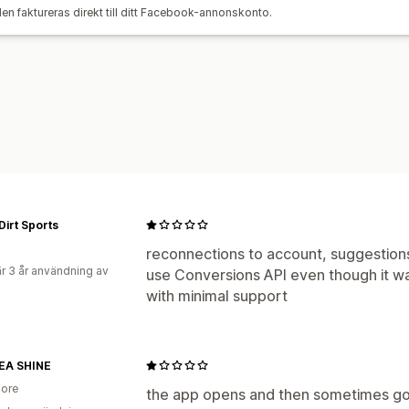
 faktureras direkt till ditt Facebook-annonskonto.
Konverteringsspårning
Kostnad per f
Demografianalys
Dirt Sports
reconnections to account, suggestio
r 3 år användning av
use Conversions API even though it was
with minimal support
A SHINE
ore
the app opens and then sometimes g