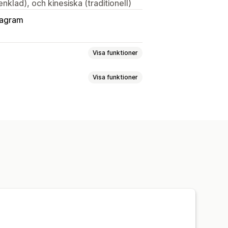
nklad), och kinesiska (traditionell)
tagram
Visa funktioner
Visa funktioner
upper
Anpassade målgrupper
Keyword
Plattform
Produktval
Offertsynkronisering
ermarknadsföring
rumentpanel
Lagersynkronisering
anjer
Budoptimering
ipp
Sociala medier
Webbplats
erare och affiliates
Pixelhantering
Annonskostnad
ys
Klickfrekvens