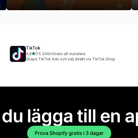
TikTok
av 5 stjärnor
4,8
(15 340)
•
Gratis att installera
15340 recensioner totalt
Skapa TikTok Ads och sälj direkt via TikTok Shop
l du lägga till en 
Prova Shopify gratis i 3 dagar