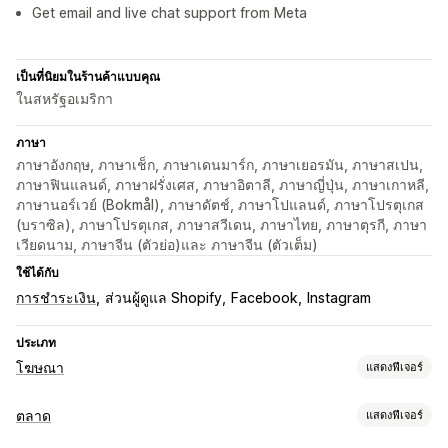
Get email and live chat support from Meta
เป็นที่นิยมในร้านค้าแบบคุณ
ในสหรัฐอเมริกา
ภาษา
ภาษาอังกฤษ, ภาษาเช็ก, ภาษาเดนมาร์ก, ภาษาเยอรมัน, ภาษาสเปน,
ภาษาฟินแลนด์, ภาษาฝรั่งเศส, ภาษาอิตาลี, ภาษาญี่ปุ่น, ภาษาเกาหลี,
ภาษานอร์เวย์ (Bokmål), ภาษาดัตช์, ภาษาโปแลนด์, ภาษาโปรตุเกส
(บราซิล), ภาษาโปรตุเกส, ภาษาสวีเดน, ภาษาไทย, ภาษาตุรกี, ภาษา
เวียดนาม, ภาษาจีน (ตัวย่อ)และ ภาษาจีน (ตัวเต็ม)
ใช้ได้กับ
การชำระเงิน
ส่วนผู้ดูแล Shopify
Facebook
Instagram
ประเภท
โฆษณา
แสดงฟีเจอร์
การกำหนดเป้าหมาย
ตลาด
แสดงฟีเจอร์
เซกเมนต์กลุ่มเป้าหมาย
กลุ่มเป้าหมายที่คล้ายกัน