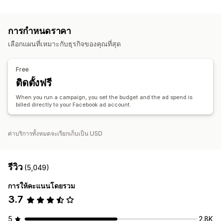
การจัดการการทำรายการสินค้า
กลุ่มเป้าหมายที่กำหนดเอง
ข้อมูลประชากร
อุปกรณ์
ตามเหตุการณ์
ฟีดสินค้า
ซิงค์สินค้า
การเลือกสินค้า
ซิงค์คำสั่งซื้อ
คำสำคัญ
แพลตฟอร์ม
หมวดหมู่สินค้า
การกำหนดเป้าหมายด้วย AI
การกำหนดราคา
การกำหนดเป้าหมายซ้ำ
การจัดการคำสั่งซื้อ
เลือกแผนที่เหมาะกับธุรกิจของคุณที่สุด
การอนุมัติคำสั่งซื้อ
แดชบอร์ดแบบรวม
ซิงค์สินค้าคงคลัง
การจัดการแคมเปญ
การเพิ่มประสิทธิภาพด้วย AI
แคมเปญอัตโนมัติ
Free
การเพิ่มประสิทธิภาพราคาเสนอ
การเขียนคำโฆษณาด้วย AI
ติดตั้งฟรี
รูปภาพและวิดีโอด้วย AI
โซเชียลมีเดีย
เว็บไซต์
When you run a campaign, you set the budget and the ad spend is
วิดีโอที่สามารถซื้อสินค้าได้
โฆษณาวิดีโอ
billed directly to your Facebook ad account.
อินฟลูเอ็นเซอร์แลตัวแทนโฆษณาสินค้าและบริการ
การจัดการพิกเซล
ค่าบริการทั้งหมดจะเรียกเก็บเป็น USD
การวิเคราะห์ประสิทธิภาพ
การทดสอบ A/B
การติดตามประสิทธิภาพ
การใช้จ่ายด้านโฆษณา
รีวิว
(5,049)
เมตริกการมีส่วนร่วม
การวิเคราะห์ ROI
อัตราการคลิกผ่าน
การให้คะแนนโดยรวม
การติดตามคอนเวอร์ชัน
ต้นทุนต่อการหาลูกค้าใหม่
แดชบอร์ด
3.7
การวิเคราะห์ทางประชากรศาสตร์
5
2.8K