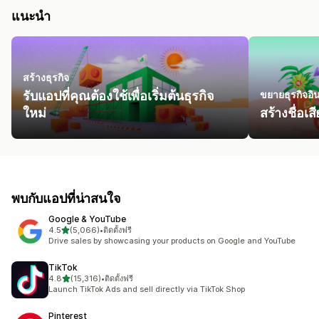
แนะนำ
สร้างธุรกิจ
รับแอปที่คุณต้องใช้เพื่อเริ่มต้นธุรกิจ
ขยายธุรกิจอิ
ใหม่
สร้างชื่อเ
พบกับแอปที่น่าสนใจ
Google & YouTube
เต็ม 5 ดาว
4.5
(5,066)
•
ติดตั้งฟรี
ทั้งหมด 5066 รีวิว
Drive sales by showcasing your products on Google and YouTube
TikTok
เต็ม 5 ดาว
4.8
(15,316)
•
ติดตั้งฟรี
ทั้งหมด 15316 รีวิว
Launch TikTok Ads and sell directly via TikTok Shop
Pinterest