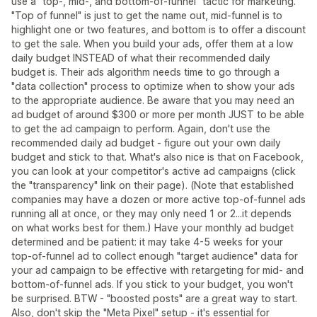
use a "top-, mid-, and bottom-of-funnel" tactic for marketing.
"Top of funnel" is just to get the name out, mid-funnel is to
highlight one or two features, and bottom is to offer a discount
to get the sale. When you build your ads, offer them at a low
daily budget INSTEAD of what their recommended daily
budget is. Their ads algorithm needs time to go through a
"data collection" process to optimize when to show your ads
to the appropriate audience. Be aware that you may need an
ad budget of around $300 or more per month JUST to be able
to get the ad campaign to perform. Again, don't use the
recommended daily ad budget - figure out your own daily
budget and stick to that. What's also nice is that on Facebook,
you can look at your competitor's active ad campaigns (click
the "transparency" link on their page). (Note that established
companies may have a dozen or more active top-of-funnel ads
running all at once, or they may only need 1 or 2...it depends
on what works best for them.) Have your monthly ad budget
determined and be patient: it may take 4-5 weeks for your
top-of-funnel ad to collect enough "target audience" data for
your ad campaign to be effective with retargeting for mid- and
bottom-of-funnel ads. If you stick to your budget, you won't
be surprised. BTW - "boosted posts" are a great way to start.
Also, don't skip the "Meta Pixel" setup - it's essential for