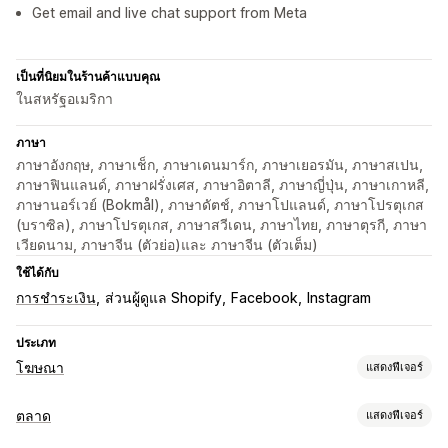
Get email and live chat support from Meta
เป็นที่นิยมในร้านค้าแบบคุณ
ในสหรัฐอเมริกา
ภาษา
ภาษาอังกฤษ, ภาษาเช็ก, ภาษาเดนมาร์ก, ภาษาเยอรมัน, ภาษาสเปน,
ภาษาฟินแลนด์, ภาษาฝรั่งเศส, ภาษาอิตาลี, ภาษาญี่ปุ่น, ภาษาเกาหลี,
ภาษานอร์เวย์ (Bokmål), ภาษาดัตช์, ภาษาโปแลนด์, ภาษาโปรตุเกส
(บราซิล), ภาษาโปรตุเกส, ภาษาสวีเดน, ภาษาไทย, ภาษาตุรกี, ภาษา
เวียดนาม, ภาษาจีน (ตัวย่อ)และ ภาษาจีน (ตัวเต็ม)
ใช้ได้กับ
การชำระเงิน
ส่วนผู้ดูแล Shopify
Facebook
Instagram
ประเภท
โฆษณา
แสดงฟีเจอร์
การกำหนดเป้าหมาย
ตลาด
แสดงฟีเจอร์
เซกเมนต์กลุ่มเป้าหมาย
กลุ่มเป้าหมายที่คล้ายกัน