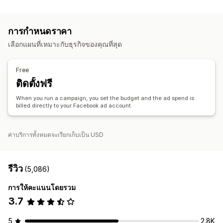
การจัดการการทำรายการสินค้า
กลุ่มเป้าหมายที่กำหนดเอง
ข้อมูลประชากร
อุปกรณ์
ตามเหตุการณ์
ฟีดสินค้า
ซิงค์สินค้า
การเลือกสินค้า
ซิงค์คำสั่งซื้อ
คำสำคัญ
แพลตฟอร์ม
หมวดหมู่สินค้า
การกำหนดเป้าหมายด้วย AI
การกำหนดราคา
การกำหนดเป้าหมายซ้ำ
การจัดการคำสั่งซื้อ
เลือกแผนที่เหมาะกับธุรกิจของคุณที่สุด
การอนุมัติคำสั่งซื้อ
แดชบอร์ดแบบรวม
ซิงค์สินค้าคงคลัง
การจัดการแคมเปญ
การเพิ่มประสิทธิภาพด้วย AI
แคมเปญอัตโนมัติ
Free
การเพิ่มประสิทธิภาพราคาเสนอ
การเขียนคำโฆษณาด้วย AI
ติดตั้งฟรี
รูปภาพและวิดีโอด้วย AI
โซเชียลมีเดีย
เว็บไซต์
When you run a campaign, you set the budget and the ad spend is
วิดีโอที่สามารถซื้อสินค้าได้
โฆษณาวิดีโอ
billed directly to your Facebook ad account.
อินฟลูเอ็นเซอร์แลตัวแทนโฆษณาสินค้าและบริการ
การจัดการพิกเซล
ค่าบริการทั้งหมดจะเรียกเก็บเป็น USD
การวิเคราะห์ประสิทธิภาพ
การทดสอบ A/B
การติดตามประสิทธิภาพ
การใช้จ่ายด้านโฆษณา
รีวิว
(5,086)
เมตริกการมีส่วนร่วม
การวิเคราะห์ ROI
อัตราการคลิกผ่าน
การให้คะแนนโดยรวม
การติดตามคอนเวอร์ชัน
ต้นทุนต่อการหาลูกค้าใหม่
แดชบอร์ด
3.7
การวิเคราะห์ทางประชากรศาสตร์
5
2.8K