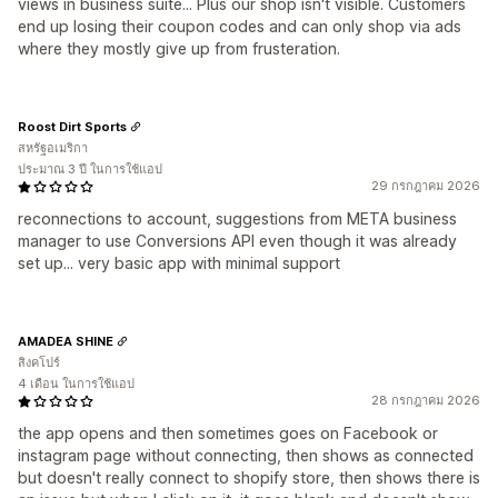
views in business suite... Plus our shop isn't visible. Customers
end up losing their coupon codes and can only shop via ads
where they mostly give up from frusteration.
Roost Dirt Sports
สหรัฐอเมริกา
ประมาณ 3 ปี ในการใช้แอป
29 กรกฎาคม 2026
reconnections to account, suggestions from META business
manager to use Conversions API even though it was already
set up... very basic app with minimal support
AMADEA SHINE
สิงคโปร์
4 เดือน ในการใช้แอป
28 กรกฎาคม 2026
the app opens and then sometimes goes on Facebook or
instagram page without connecting, then shows as connected
but doesn't really connect to shopify store, then shows there is