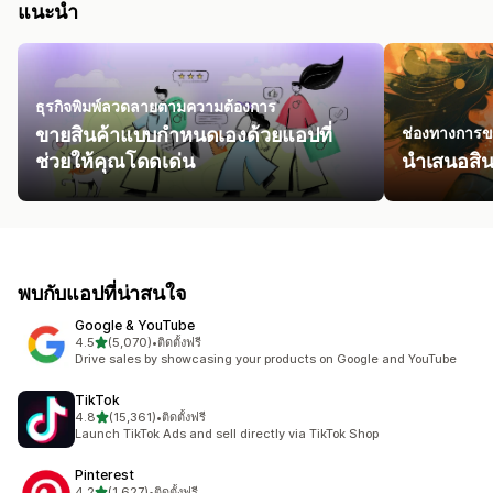
แนะนำ
ธุรกิจพิมพ์ลวดลายตามความต้องการ
ขายสินค้าแบบกำหนดเองด้วยแอปที่
ช่องทางการ
ช่วยให้คุณโดดเด่น
นำเสนอสินค
พบกับแอปที่น่าสนใจ
Google & YouTube
เต็ม 5 ดาว
4.5
(5,070)
•
ติดตั้งฟรี
ทั้งหมด 5070 รีวิว
Drive sales by showcasing your products on Google and YouTube
TikTok
เต็ม 5 ดาว
4.8
(15,361)
•
ติดตั้งฟรี
ทั้งหมด 15361 รีวิว
Launch TikTok Ads and sell directly via TikTok Shop
Pinterest
เต็ม 5 ดาว
4.2
(1,627)
•
ติดตั้งฟรี