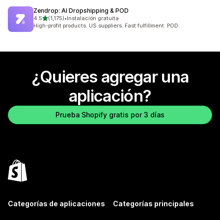
Zendrop: AI Dropshipping & POD
de 5 estrellas
4.5
(1,175)
•
Instalación gratuita
1175 reseñas en total
High-profit products. US suppliers. Fast fulfillment. POD.
¿Quieres agregar una
aplicación?
Prueba Shopify gratis por 3 días
Categorías de aplicaciones
Categorías principales