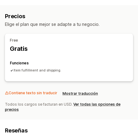
Personalización de productos
Etiquetas privadas
Embalaje personalizado
Precios
Herramientas de diseño
Generador de prototipos
Elige el plan que mejor se adapte a tu negocio.
Personalización
Productos
Free
Vestimenta
Gratis
Opciones de envío
Funciones
Etiqueta blanca
Envío masivo
Envío personalizado
Item fulfillment and shipping.
Seguimiento de pedidos
Contiene texto sin traducir
Mostrar traducción
Todos los cargos se facturan en USD.
Ver todas las opciones de
precios
Reseñas