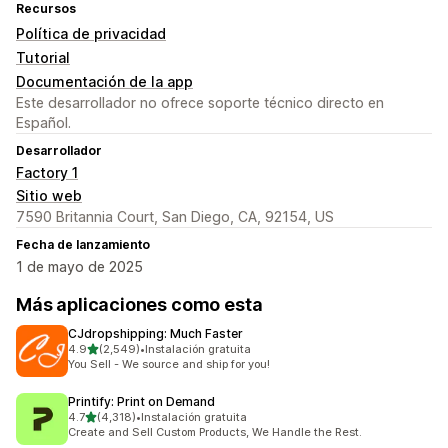
Recursos
Política de privacidad
Tutorial
Documentación de la app
Este desarrollador no ofrece soporte técnico directo en
Español.
Desarrollador
Factory 1
Sitio web
7590 Britannia Court, San Diego, CA, 92154, US
Fecha de lanzamiento
1 de mayo de 2025
Más aplicaciones como esta
CJdropshipping: Much Faster
de 5 estrellas
4.9
(2,549)
•
Instalación gratuita
2549 reseñas en total
You Sell - We source and ship for you!
Printify: Print on Demand
de 5 estrellas
4.7
(4,318)
•
Instalación gratuita
4318 reseñas en total
Create and Sell Custom Products, We Handle the Rest.