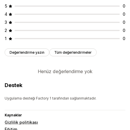
5
0
4
0
3
0
2
0
1
0
Değerlendirme yazın
Tüm değerlendirmeler
Henüz değerlendirme yok
Destek
Uygulama desteği Factory 1 tarafından sağlanmaktadır.
Kaynaklar
Gizlilik politikası
Eğitim