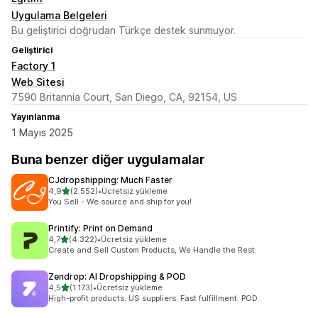
Uygulama Belgeleri
Bu geliştirici doğrudan Türkçe destek sunmuyor.
Geliştirici
Factory 1
Web Sitesi
7590 Britannia Court, San Diego, CA, 92154, US
Yayınlanma
1 Mayıs 2025
Buna benzer diğer uygulamalar
CJdropshipping: Much Faster
5 yıldız üzerinden
4,9
(2.552)
•
Ücretsiz yükleme
toplam 2552 değerlendirme
You Sell - We source and ship for you!
Printify: Print on Demand
5 yıldız üzerinden
4,7
(4.322)
•
Ücretsiz yükleme
toplam 4322 değerlendirme
Create and Sell Custom Products, We Handle the Rest.
Zendrop: AI Dropshipping & POD
5 yıldız üzerinden
4,5
(1.173)
•
Ücretsiz yükleme
toplam 1173 değerlendirme
High-profit products. US suppliers. Fast fulfillment. POD.