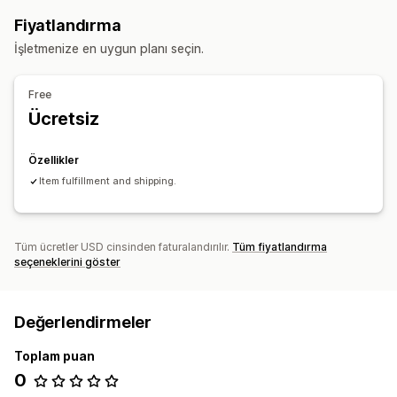
Şahsi etiketler
Özel ambalaj
Tasarım araçları
Fiyatlandırma
Model oluşturucu
Kişiselleştirme
İşletmenize en uygun planı seçin.
Ürünler
Giyim
Free
Ücretsiz
Kargo seçenekleri
White label
Toplu kargo
Özel kargo
Sipariş takibi
Özellikler
Item fulfillment and shipping.
Tüm ücretler USD cinsinden faturalandırılır.
Tüm fiyatlandırma
seçeneklerini göster
Değerlendirmeler
Toplam puan
0