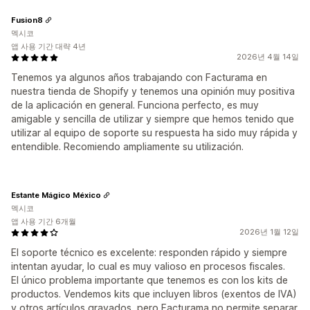
Fusion8
멕시코
앱 사용 기간 대략 4년
2026년 4월 14일
Tenemos ya algunos años trabajando con Facturama en
nuestra tienda de Shopify y tenemos una opinión muy positiva
de la aplicación en general. Funciona perfecto, es muy
amigable y sencilla de utilizar y siempre que hemos tenido que
utilizar al equipo de soporte su respuesta ha sido muy rápida y
entendible. Recomiendo ampliamente su utilización.
Estante Mágico México
멕시코
앱 사용 기간 6개월
2026년 1월 12일
El soporte técnico es excelente: responden rápido y siempre
intentan ayudar, lo cual es muy valioso en procesos fiscales.
El único problema importante que tenemos es con los kits de
productos. Vendemos kits que incluyen libros (exentos de IVA)
y otros artículos gravados, pero Facturama no permite separar