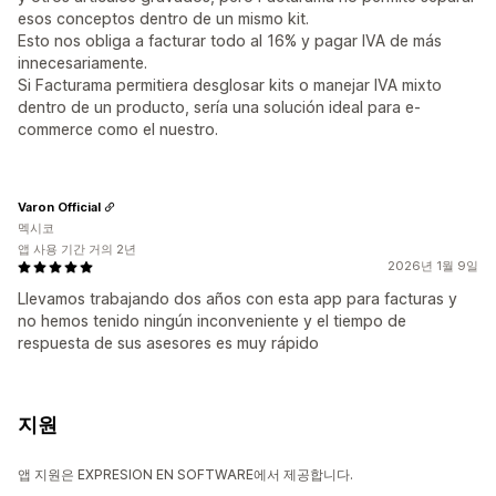
esos conceptos dentro de un mismo kit.
Esto nos obliga a facturar todo al 16% y pagar IVA de más
innecesariamente.
Si Facturama permitiera desglosar kits o manejar IVA mixto
dentro de un producto, sería una solución ideal para e-
commerce como el nuestro.
Varon Official
멕시코
앱 사용 기간 거의 2년
2026년 1월 9일
Llevamos trabajando dos años con esta app para facturas y
no hemos tenido ningún inconveniente y el tiempo de
respuesta de sus asesores es muy rápido
지원
앱 지원은 EXPRESION EN SOFTWARE에서 제공합니다.