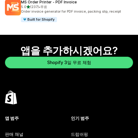
MS Order Printer ‑ PDF Invoice
별 5개 중
5.0
(237)
•
무료
총 리뷰 237개
Order invoice generator for PDF invoice, packing slip, receipt
Built for Shopify
앱을 추가하시겠어요?
Shopify 3일 무료 체험
앱 범주
인기 범주
판매 채널
드랍쉬핑