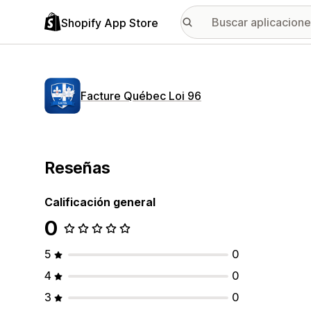
Shopify App Store
Facture Québec Loi 96
Reseñas
Calificación general
0
5
0
4
0
3
0